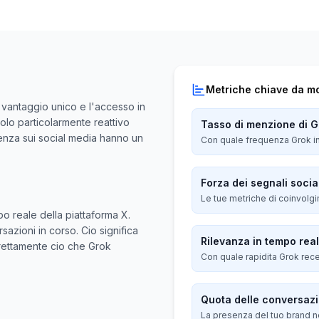
Metriche chiave da mo
uo vantaggio unico e l'accesso in
olo particolarmente reattivo
Tasso di menzione di G
esenza sui social media hanno un
Con quale frequenza Grok inc
Forza dei segnali socia
Le tue metriche di coinvolgi
po reale della piattaforma X.
zioni in corso. Cio significa
Rilevanza in tempo rea
direttamente cio che Grok
Con quale rapidita Grok recep
Quota delle conversazi
La presenza del tuo brand ne