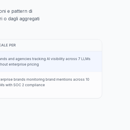
oni e pattern di
i o dagli aggregati
EALE PER
ands and agencies tracking AI visibility across 7 LLMs
thout enterprise pricing
terprise brands monitoring brand mentions across 10
Ms with SOC 2 compliance