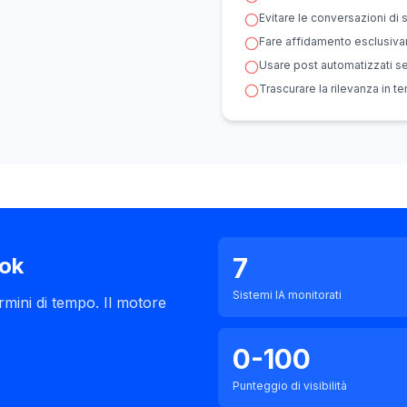
Evitare le conversazioni di 
Fare affidamento esclusivame
Usare post automatizzati s
Trascurare la rilevanza in te
7
rok
Sistemi IA monitorati
mini di tempo. Il motore
0-100
Punteggio di visibilità