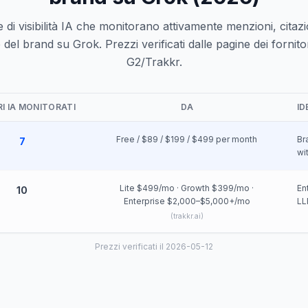
 di visibilità IA che monitorano attivamente menzioni, citazi
l brand su Grok. Prezzi verificati dalle pagine dei fornitor
G2/Trakkr.
I IA MONITORATI
DA
ID
Free / $89 / $199 / $499 per month
Br
7
wi
Lite $499/mo · Growth $399/mo ·
En
10
Enterprise $2,000–$5,000+/mo
LL
(
trakkr.ai
)
Prezzi verificati il 2026-05-12