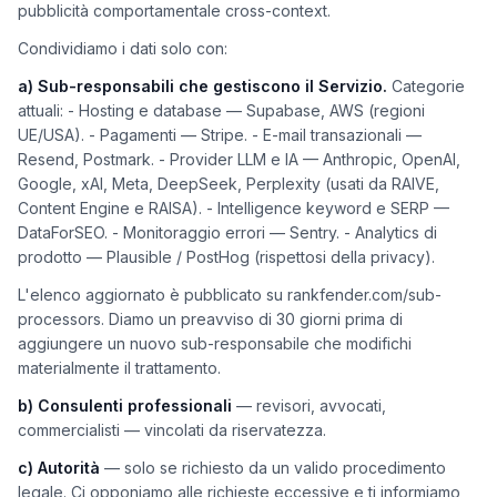
pubblicità comportamentale cross-context.
Condividiamo i dati solo con:
a) Sub-responsabili che gestiscono il Servizio.
Categorie
attuali: - Hosting e database — Supabase, AWS (regioni
UE/USA). - Pagamenti — Stripe. - E-mail transazionali —
Resend, Postmark. - Provider LLM e IA — Anthropic, OpenAI,
Google, xAI, Meta, DeepSeek, Perplexity (usati da RAIVE,
Content Engine e RAISA). - Intelligence keyword e SERP —
DataForSEO. - Monitoraggio errori — Sentry. - Analytics di
prodotto — Plausible / PostHog (rispettosi della privacy).
L'elenco aggiornato è pubblicato su rankfender.com/sub-
processors. Diamo un preavviso di 30 giorni prima di
aggiungere un nuovo sub-responsabile che modifichi
materialmente il trattamento.
b) Consulenti professionali
— revisori, avvocati,
commercialisti — vincolati da riservatezza.
c) Autorità
— solo se richiesto da un valido procedimento
legale. Ci opponiamo alle richieste eccessive e ti informiamo