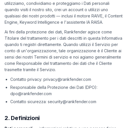
una
keyword
utilizziamo, condividiamo e proteggiamo i Dati personali
demo
quando visiti il nostro sito, crei un account o utilizzi uno
AGISCI
qualsiasi dei nostri prodotti — inclusi il motore RAIVE, il Content
Content
Engine, Keyword Intelligence e l'assistente IA RAISA.
Engine
Ai fini della protezione dei dati, Rankfender agisce come
RAISA
Titolare del trattamento per i dati descritti in questa Informativa
Assistant
quando ti registri direttamente. Quando utilizzi il Servizio per
conto di un'organizzazione, tale organizzazione è il Cliente ai
Integrazioni
sensi dei nostri Termini di servizio e noi agiamo generalmente
come Responsabile del trattamento dei dati che il Cliente
ANALIZZA
trasmette tramite il Servizio.
Report
Contatto privacy: privacy@rankfender.com
e
analisi
Responsabile della Protezione dei Dati (DPO):
dpo@rankfender.com
Contatto sicurezza: security@rankfender.com
2. Definizioni