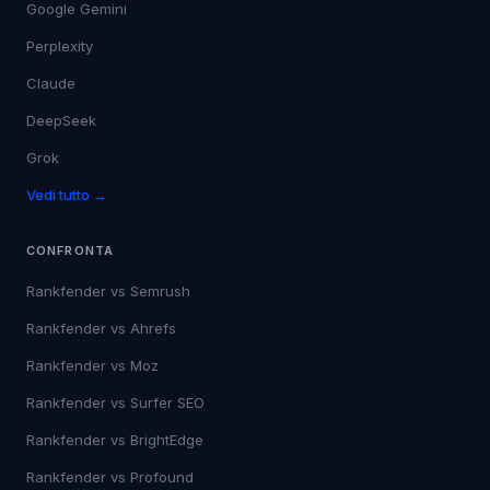
Google Gemini
Perplexity
Claude
DeepSeek
Grok
Vedi tutto →
CONFRONTA
Rankfender vs
Semrush
Rankfender vs
Ahrefs
Rankfender vs
Moz
Rankfender vs
Surfer SEO
Rankfender vs
BrightEdge
Rankfender vs
Profound