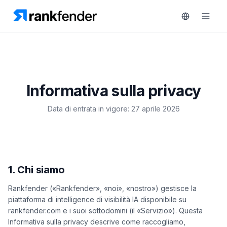
Piattaforma
Informativa sulla privacy
art Free Trial
Soluzioni
Data di entrata in vigore: 27 aprile 2026
Risorse
MONITORA
Strumenti
RAIVE
1. Chi siamo
gratuiti
Engine
Rankfender («Rankfender», «noi», «nostro») gestisce la
Monitoraggio
Prezzi
piattaforma di intelligence di visibilità IA disponibile su
concorrenti
rankfender.com e i suoi sottodomini (il «Servizio»). Questa
Prenota
Intelligenza
Informativa sulla privacy descrive come raccogliamo,