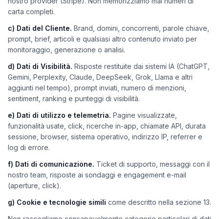
nostro provider (Stripe). Non memorizziamo mai numeri di
carta completi.
c) Dati del Cliente.
Brand, domini, concorrenti, parole chiave,
prompt, brief, articoli e qualsiasi altro contenuto inviato per
monitoraggio, generazione o analisi.
d) Dati di Visibilità.
Risposte restituite dai sistemi IA (ChatGPT,
Gemini, Perplexity, Claude, DeepSeek, Grok, Llama e altri
aggiunti nel tempo), prompt inviati, numero di menzioni,
sentiment, ranking e punteggi di visibilità.
e) Dati di utilizzo e telemetria.
Pagine visualizzate,
funzionalità usate, click, ricerche in-app, chiamate API, durata
sessione, browser, sistema operativo, indirizzo IP, referrer e
log di errore.
f) Dati di comunicazione.
Ticket di supporto, messaggi con il
nostro team, risposte ai sondaggi e engagement e-mail
(aperture, click).
g) Cookie e tecnologie simili
come descritto nella sezione 13.
Non raccogliamo consapevolmente categorie particolari di dati