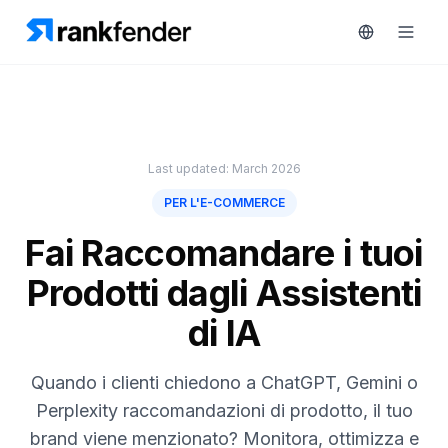
Piattaforma
Last updated: March 2026
art Free Trial
PER L'E-COMMERCE
Soluzioni
Fai Raccomandare i tuoi
Risorse
Prodotti dagli Assistenti
MONITORA
Strumenti
RAIVE
di IA
gratuiti
Engine
Monitoraggio
Prezzi
Quando i clienti chiedono a ChatGPT, Gemini o
concorrenti
Perplexity raccomandazioni di prodotto, il tuo
Prenota
Intelligenza
brand viene menzionato? Monitora, ottimizza e