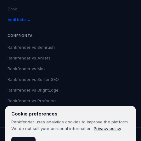
Grok
Vedi tutto →
CONFRONTA
Rankfender vs
Semrush
Rankfender vs
Ahrefs
Rankfender vs
Moz
Rankfender vs
Surfer SEO
Rankfender vs
BrightEdge
Rankfender vs
Profound
Vedi tutto →
Cookie preferences
Rankfender uses analytics cookies to improve the platform.
We do not sell your personal information.
Privacy policy
©
2026
Rankfender.
Tutti i diritti riservati.
Rankfender è un prodotto