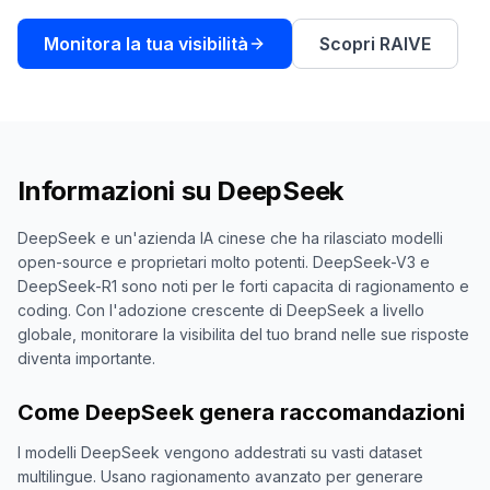
una
keyword
demo
Monitora la tua visibilità
Scopri RAIVE
AGISCI
Content
Engine
RAISA
Assistant
Informazioni su
DeepSeek
Integrazioni
DeepSeek e un'azienda IA cinese che ha rilasciato modelli
ANALIZZA
open-source e proprietari molto potenti. DeepSeek-V3 e
Report
DeepSeek-R1 sono noti per le forti capacita di ragionamento e
e
coding. Con l'adozione crescente di DeepSeek a livello
analisi
globale, monitorare la visibilita del tuo brand nelle sue risposte
diventa importante.
Come DeepSeek genera raccomandazioni
I modelli DeepSeek vengono addestrati su vasti dataset
multilingue. Usano ragionamento avanzato per generare