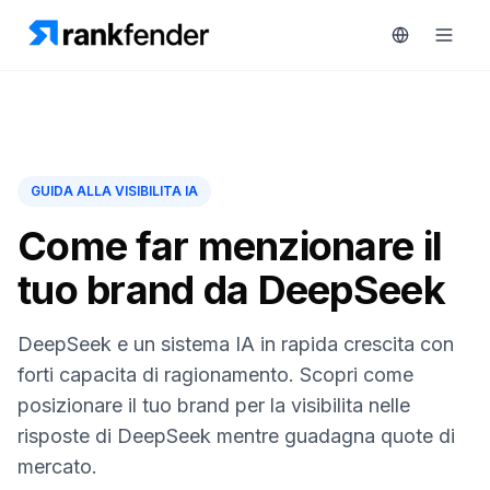
Piattaforma
GUIDA ALLA VISIBILITA IA
art Free Trial
Soluzioni
Come far menzionare il
tuo brand da DeepSeek
Risorse
MONITORA
Strumenti
DeepSeek e un sistema IA in rapida crescita con
RAIVE
gratuiti
Engine
forti capacita di ragionamento. Scopri come
posizionare il tuo brand per la visibilita nelle
Monitoraggio
Prezzi
concorrenti
risposte di DeepSeek mentre guadagna quote di
mercato.
Prenota
Intelligenza