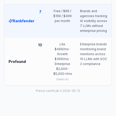
Free / $89 /
Brands and
7
$199 / $499
agencies tracking
Rankfender
per month
AI visibility across
7 LLMs without
enterprise pricing
Lite
Enterprise brands
10
$499/mo ·
monitoring brand
Growth
mentions across
$399/mo ·
10 LLMs with SOC
Profound
Enterprise
2 compliance
$2,000–
$5,000+/mo
(
trakkr.ai
)
Prezzi verificati il 2026-05-12