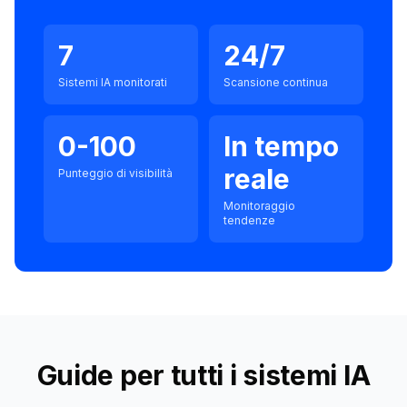
7
24/7
Sistemi IA monitorati
Scansione continua
0-100
In tempo
reale
Punteggio di visibilità
Monitoraggio
tendenze
Guide per tutti i sistemi IA