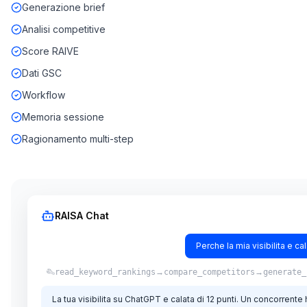
Generazione brief
Analisi competitive
Score RAIVE
Dati GSC
Workflow
Memoria sessione
Ragionamento multi-step
RAISA Chat
Perche la mia visibilita e c
→
→
read_keyword_rankings
compare_competitors
generate_
La tua visibilita su ChatGPT e calata di 12 punti. Un concorrente 