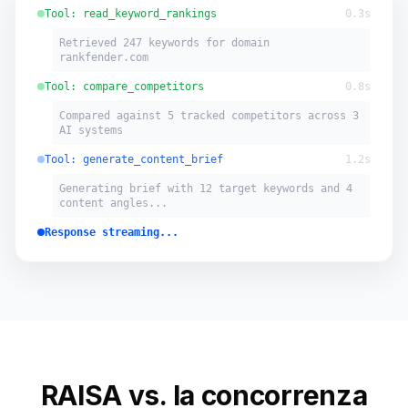
Tool: read_keyword_rankings
0.3s
Retrieved 247 keywords for domain
rankfender.com
Tool: compare_competitors
0.8s
Compared against 5 tracked competitors across 3
AI systems
Tool: generate_content_brief
1.2s
Generating brief with 12 target keywords and 4
content angles...
Response streaming...
RAISA vs. la concorrenza