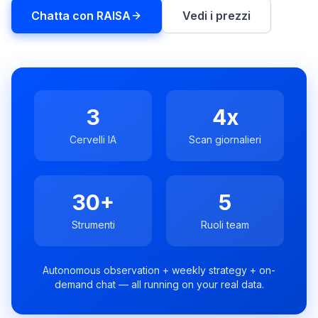
una
keyword
Chatta con RAISA
Vedi i prezzi
demo
AGISCI
Content
Engine
RAISA
Assistant
3
4x
Integrazioni
Cervelli IA
Scan giornalieri
ANALIZZA
Report
30+
5
e
analisi
Strumenti
Ruoli team
Autonomous observation + weekly strategy + on-
demand chat — all running on your real data.