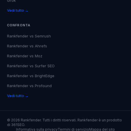
Grok
Vedi tutto →
CONFRONTA
Rankfender vs
Semrush
Rankfender vs
Ahrefs
Rankfender vs
Moz
Rankfender vs
Surfer SEO
Rankfender vs
BrightEdge
Rankfender vs
Profound
Vedi tutto →
©
2026
Rankfender.
Tutti i diritti riservati.
Rankfender è un prodotto
di 361SEO.
Informativa sulla privacy
Termini di servizio
Mappa del sito