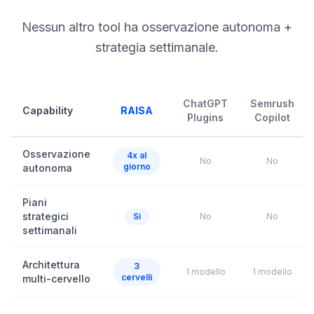
Nessun altro tool ha osservazione autonoma +
strategia settimanale.
ChatGPT
Semrush
Capability
RAISA
Plugins
Copilot
Osservazione
4x al
No
No
giorno
autonoma
Piani
strategici
Si
No
No
settimanali
Architettura
3
1 modello
1 modello
cervelli
multi-cervello