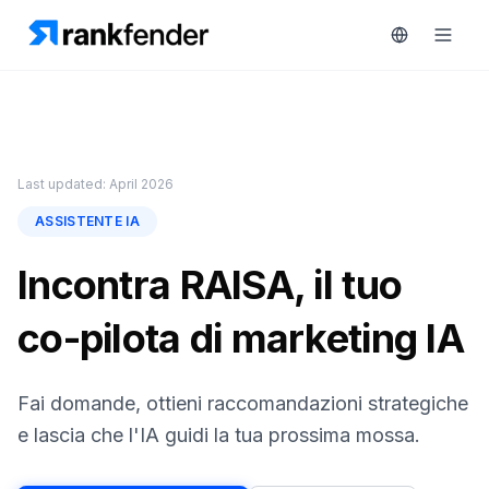
Piattaforma
Last updated: April 2026
art Free Trial
ASSISTENTE IA
Soluzioni
Incontra RAISA, il tuo
Risorse
MONITORA
co-pilota di marketing IA
Strumenti
RAIVE
gratuiti
Engine
Fai domande, ottieni raccomandazioni strategiche
Monitoraggio
Prezzi
concorrenti
e lascia che l'IA guidi la tua prossima mossa.
Prenota
Intelligenza