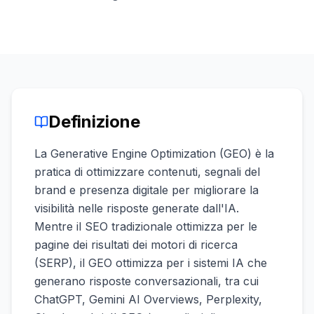
una
keyword
demo
AGISCI
Content
Engine
RAISA
Assistant
Definizione
Integrazioni
La Generative Engine Optimization (GEO) è la
ANALIZZA
pratica di ottimizzare contenuti, segnali del
Report
brand e presenza digitale per migliorare la
e
visibilità nelle risposte generate dall'IA.
analisi
Mentre il SEO tradizionale ottimizza per le
pagine dei risultati dei motori di ricerca
(SERP), il GEO ottimizza per i sistemi IA che
generano risposte conversazionali, tra cui
ChatGPT, Gemini AI Overviews, Perplexity,