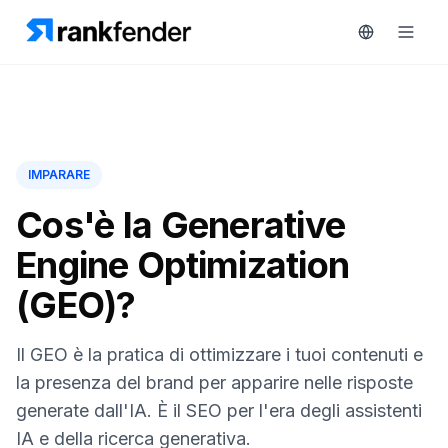
Piattaforma
IMPARARE
art Free Trial
Soluzioni
Cos'è la Generative
Engine Optimization
Risorse
MONITORA
(GEO)?
Strumenti
RAIVE
gratuiti
Engine
Il GEO è la pratica di ottimizzare i tuoi contenuti e
Monitoraggio
Prezzi
la presenza del brand per apparire nelle risposte
concorrenti
generate dall'IA. È il SEO per l'era degli assistenti
Prenota
Intelligenza
IA e della ricerca generativa.