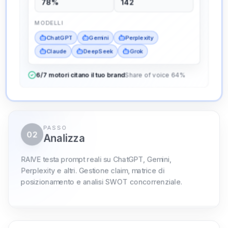
78%
142
posizionamento e analisi SWOT concorrenziale.
MODELLI
ChatGPT
Gemini
Perplexity
Radar dei gap
120 prompt live
Claude
DeepSeek
Grok
RAIVE evidenzia dove le affermazioni sono
vaghe, mancanti o battute dai competitor.
6/7 motori citano il tuo brand
Share of voice 64%
Citazioni catturate
72
%
Affermazioni confermate
48
%
Precisione del tono
86
%
Notebook a livello di claim esportato nella matrice di
posizionamento.
PASSO
03
Agisci