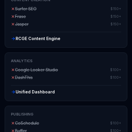
Frase
$150+
Jasper
$150+
RCGE Content Engine
ANALYTICS
Google Looker Studio
$100+
DashThis
$100+
Unified Dashboard
PUBLISHING
CoSchedule
$100+
Buffer
$100+
WordPress plugins
$100+