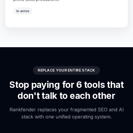
Cosa posso fare:
Gestione keyword
Pianificazione contenuti
ROSE v1.0 - Scan on-page
Scheduling
In arrivo
Generazione contenuti
Insights SEO
Core Web Vitals
82
%
Copertura schema
64
%
REPLACE YOUR ENTIRE STACK
Stop paying for 6 tools that
Link interni
58
%
don't talk to each other
Alt text mancanti
22
%
Rankfender replaces your fragmented SEO and AI
stack with one unified operating system.
Più basso è meglio - alt text da correggere
AI VISIBILITY