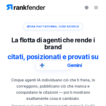
UNA PIATTAFORMA, OGNI RICERCA
Piattaforma
La flotta di agenti che rende i
brand
art Free Trial
Soluzioni
citati, posizionati e provati su
Risorse
Perplexity
MONITORA
Strumenti
RAIVE
gratuiti
Engine
Cinque agenti IA individuano ciò che ti frena, lo
correggono, pubblicano ciò che manca e
Monitoraggio
Prezzi
conquistano le citazioni — poi ti mostrano
concorrenti
esattamente cosa è cambiato.
Prenota
Intelligenza
Posizioni su Google. Citazioni in tutti i motori IA. Da 89