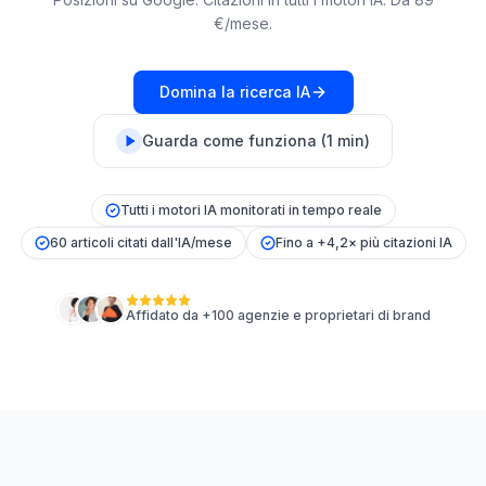
una
keyword
€/mese.
demo
AGISCI
Content
Domina la ricerca IA
Engine
Guarda come funziona (1 min)
RAISA
Assistant
Integrazioni
Tutti i motori IA monitorati in tempo reale
60 articoli citati dall'IA/mese
Fino a +4,2× più citazioni IA
ANALIZZA
Report
e
Affidato da +100 agenzie e proprietari di brand
analisi