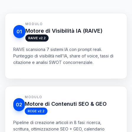
MODULO
Motore di Visibilità IA (RAIVE)
01
RAIVE v2.2
RAIVE scansiona 7 sistemi IA con prompt reali.
Punteggio di visibilità nell'IA, share of voice, tassi di
citazione e analisi SWOT concorrenziale.
Sweep in tempo reale
+13 % trend
SHARE OF VOICE
MODULO
MOTORI
32%
Motore di Contenuti SEO & GEO
02
GPT
Gemini
RCGE v2.2
Claude
Perplexity
Pipeline di creazione articoli in 8 fasi: ricerca,
scrittura, ottimizzazione SEO + GEO, calendario
Grok
editoriale e auto-pubblicazione. Fino a 60 articoli al
DeepSeek
mese.
Llama