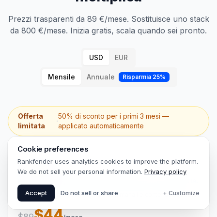
da 800 €/mese. Inizia gratis, scala quando sei pronto.
USD
EUR
Mensile
Annuale
Risparmia 25%
Offerta
50% di sconto per i primi 3 mesi —
·
limitata
applicato automaticamente
Essential
Cookie preferences
Per freelance e piccole imprese che iniziano con la visibilità IA.
Rankfender uses analytics cookies to improve the platform.
We do not sell your personal information.
Privacy policy
Monitora un brand con controlli settimanali e contenuti scalabili.
$44
Accept
Do not sell or share
+ Customize
$89
/mese
poi $89/mese