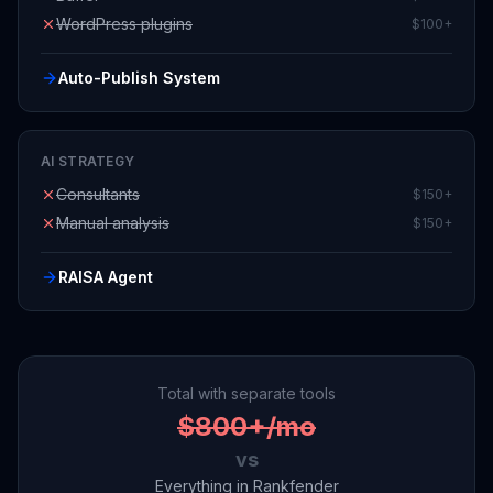
Auto-Publish System
AI STRATEGY
Consultants
$150+
Manual analysis
$150+
RAISA Agent
Total with separate tools
$800+/mo
vs
Everything in Rankfender
From $89/mo