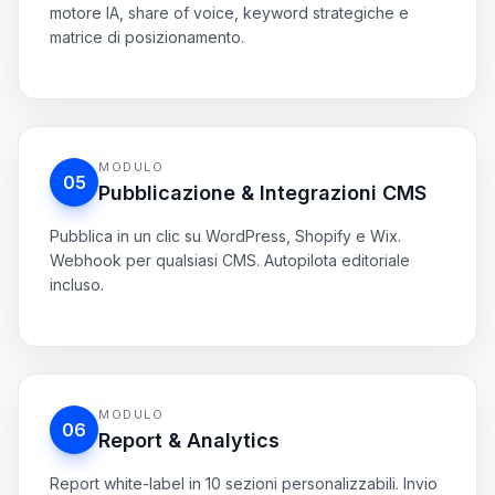
development
CPC
:
28,8€
KD
:
41
Opportunità media
Intento
:
Testa a testa
+18 % tasso di vittoria
Commerciale
You
MODULO
82
%
05
ai prototyping tools
Vol
:
182
Pubblicazione & Integrazioni CMS
CPC
:
12,3€
Bassa opportunità
KD
:
6
Pubblica in un clic su WordPress, Shopify e Wix.
Competitor A
68
%
Intento
:
Commerciale
Webhook per qualsiasi CMS. Autopilota editoriale
incluso.
Competitor B
54
%
Coda di pubblicazione
Auto-sync
WordPress
Shopify
Wix
MODULO
06
Webhook
Report & Analytics
Report white-label in 10 sezioni personalizzabili. Invio
Finestra di auto-pubblicazione
02:15
automatico programmato e tracciamento tendenze
KPI.
Generazione bulk e planner attivati.