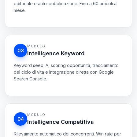
Copertura 100 %
Nuova menzione brand
Sprint contenuti
RCGE v2.2 - pipeline a 8 fasi
Brief
1
MODULO
Approvato
03
Intelligence Keyword
Bozza
2
Generata da IA
Keyword seed IA, scoring opportunità, tracciamento
del ciclo di vita e integrazione diretta con Google
Revisione
3
Rifinitura
Search Console.
SEO
4
In QA
Tabella opportunità
+9 % trend
Pubblica
5
In coda
ai website builder
MODULO
Vol
:
1,7 k
04
Capacità mensile
60 articoli
Intelligence Competitiva
CPC
:
24,6€
Opportunità media
KD
:
62
Intento
:
Commerciale
Rilevamento automatico dei concorrenti. Win rate per
motore IA, share of voice, keyword strategiche e
matrice di posizionamento.
low-code app
Vol
:
176