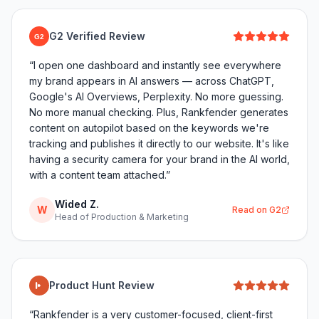
G2 Verified Review
G2
“
I open one dashboard and instantly see everywhere
my brand appears in AI answers — across ChatGPT,
Google's AI Overviews, Perplexity. No more guessing.
No more manual checking. Plus, Rankfender generates
content on autopilot based on the keywords we're
tracking and publishes it directly to our website. It's like
having a security camera for your brand in the AI world,
with a content team attached.
”
Wided Z.
W
Read on G2
Head of Production & Marketing
Product Hunt Review
“
Rankfender is a very customer-focused, client-first
platform that genuinely cares about delivering value. It
feels more like an AI-powered SEO assistant that