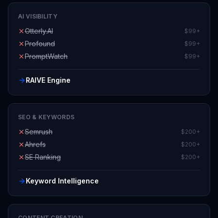
Otterly.AI
$99+
Profound
$99+
PromptWatch
$99+
RAIVE Engine
SEO & KEYWORDS
Semrush
$200+
Ahrefs
$200+
SE Ranking
$200+
Keyword Intelligence
CONTENT CREATION
Surfer SEO
$150+