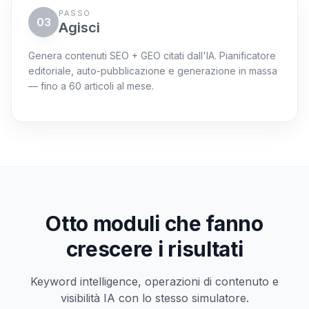
Genera contenuti SEO + GEO citati dall'IA. Pianificatore
editoriale, auto-pubblicazione e generazione in massa
— fino a 60 articoli al mese.
Coda di azioni
Prossime 72 h
Pianifica "guida ai rischi IA"
In coda
WordPress + ping sitemap +
richiesta GSC
Auto-generare pacchetto FAQ
Bozza
Otto moduli che fanno
7 risposte mappate ai claim mancanti
crescere i risultati
Pubblicazione massiva dei
Pubblicazione
contenuti
Keyword intelligence, operazioni di contenuto e
Target Perplexity + Gemini per
visibilità IA con lo stesso simulatore.
citazioni
Pronto al 72%