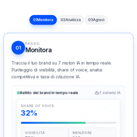
01
Monitora
02
Analizza
03
Agisci
PASSO
01
Monitora
Traccia il tuo brand su 7 motori IA in tempo reale.
Punteggio di visibilità, share of voice, analisi
competitiva e tassi di citazione IA.
Battito del brand in tempo reale
7 sistemi IA
SHARE OF VOICE
PASSO
32%
02
Analizza
RAIVE testa prompt reali su ChatGPT, Gemini,
VISIBILITÀ
MENZIONI
Perplexity e altri. Gestione claim, matrice di