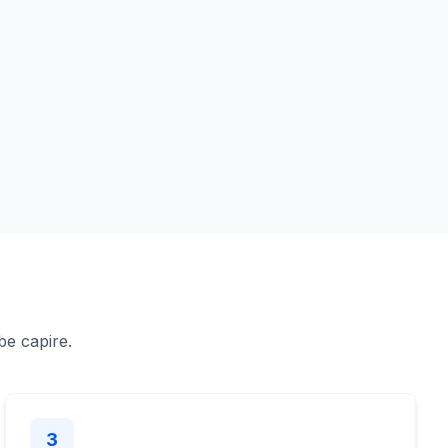
be capire.
3