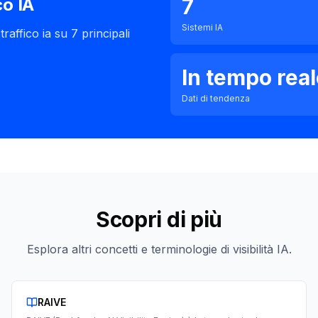
7
co IA
Sistemi IA
raffico ia su 7 principali
In tempo rea
Dati di tendenza
Scopri di più
Esplora altri concetti e terminologie di visibilità IA.
RAIVE