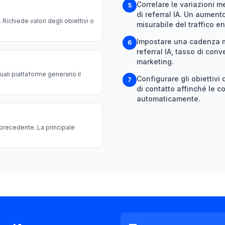
Correlare le variazioni m
5
di referral IA. Un aumen
. Richiede valori degli obiettivi o
misurabile del traffico e
Impostare una cadenza men
6
referral IA, tasso di conv
marketing.
uali piattaforme generano il
Configurare gli obiettivi 
7
di contatto affinché le co
automaticamente.
 precedente. La principale