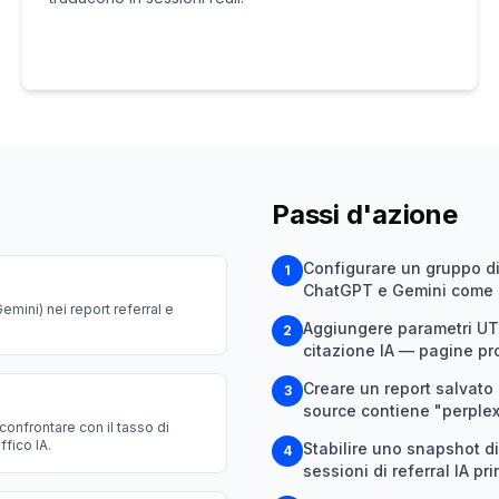
Passi d'azione
Configurare un gruppo di 
1
ChatGPT e Gemini come se
Gemini) nei report referral e
Aggiungere parametri UTM 
2
citazione IA — pagine pro
Creare un report salvato p
3
source contiene "perplex
 confrontare con il tasso di
fico IA.
Stabilire uno snapshot di
4
sessioni di referral IA pr