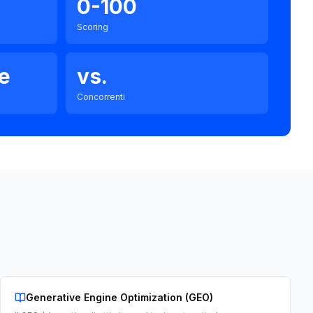
0-100
Scoring
le
vs.
Concorrenti
Generative Engine Optimization (GEO)