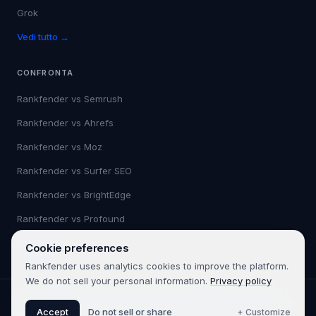
Grok
Vedi tutto →
CONFRONTA
Rankfender vs
Semrush
Rankfender vs
Ahrefs
Rankfender vs
Moz
Rankfender vs
Surfer SEO
Rankfender vs
BrightEdge
Rankfender vs
Profound
Vedi tutto →
Cookie preferences
Rankfender uses analytics cookies to improve the platform.
We do not sell your personal information.
Privacy policy
©
2026
Rankfender.
Tutti i diritti riservati.
Rankfender è un prodotto
Accept
Do not sell or share
+ Customize
di 361SEO.