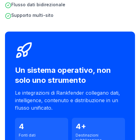
Flusso dati bidirezionale
Supporto multi-sito
Un sistema operativo, non
solo uno strumento
Le integrazioni di Rankfender collegano dati,
intelligence, contenuto e distribuzione in un
flusso unificato.
4
4+
Fonti dati
Destinazioni