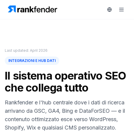
Piattaforma
Last updated: April 2026
art Free Trial
INTEGRAZIONI E HUB DATI
Soluzioni
Il sistema operativo SEO
Risorse
che collega tutto
MONITORA
Strumenti
RAIVE
gratuiti
Engine
Rankfender e l'hub centrale dove i dati di ricerca
arrivano da GSC, GA4, Bing e DataForSEO — e il
Monitoraggio
Prezzi
concorrenti
contenuto ottimizzato esce verso WordPress,
Shopify, Wix e qualsiasi CMS personalizzato.
Prenota
Intelligenza