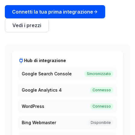
una
keyword
demo
Connetti la tua prima integrazione
AGISCI
Content
Vedi i prezzi
Engine
RAISA
Assistant
Integrazioni
Hub di integrazione
ANALIZZA
Google Search Console
Sincronizzato
Report
e
Google Analytics 4
Connesso
analisi
WordPress
Connesso
Bing Webmaster
Disponibile