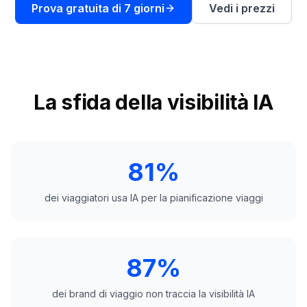
una
keyword
Prova gratuita di 7 giorni
Vedi i prezzi
demo
AGISCI
Content
Engine
RAISA
La sfida della visibilità IA
Assistant
Integrazioni
ANALIZZA
81%
Report
e
dei viaggiatori usa IA per la pianificazione viaggi
analisi
87%
dei brand di viaggio non traccia la visibilità IA