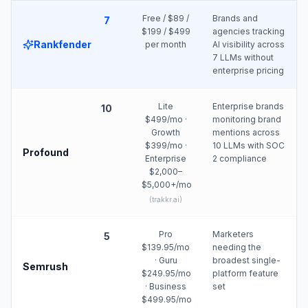
Free / $89 /
Brands and
7
$199 / $499
agencies tracking
Rankfender
per month
AI visibility across
7 LLMs without
enterprise pricing
Lite
Enterprise brands
10
$499/mo ·
monitoring brand
Growth
mentions across
$399/mo ·
10 LLMs with SOC
Profound
Enterprise
2 compliance
$2,000–
$5,000+/mo
(
trakkr.ai
)
Pro
Marketers
5
$139.95/mo
needing the
· Guru
broadest single-
Semrush
$249.95/mo
platform feature
· Business
set
$499.95/mo