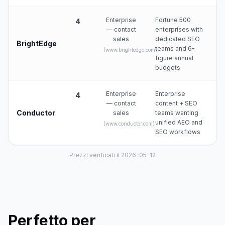
Enterprise
Fortune 500
4
— contact
enterprises with
sales
dedicated SEO
BrightEdge
teams and 6-
(
www.brightedge.com
)
figure annual
budgets
Enterprise
Enterprise
4
— contact
content + SEO
Conductor
sales
teams wanting
unified AEO and
(
www.conductor.com
)
SEO workflows
Prezzi verificati il 2026-05-12
Perfetto per