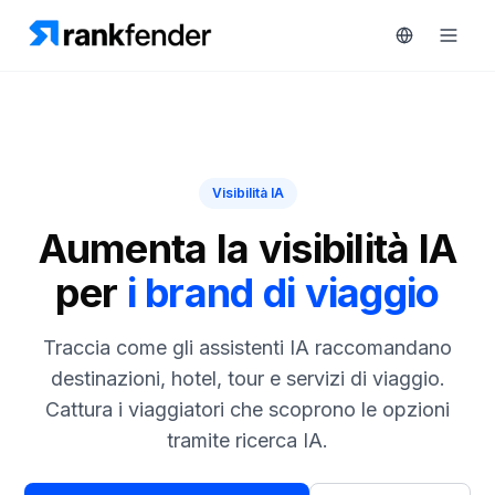
Piattaforma
Visibilità IA
art Free Trial
Soluzioni
Aumenta la visibilità IA
per
i brand di viaggio
Risorse
MONITORA
Strumenti
Traccia come gli assistenti IA raccomandano
RAIVE
gratuiti
Engine
destinazioni, hotel, tour e servizi di viaggio.
Cattura i viaggiatori che scoprono le opzioni
Monitoraggio
Prezzi
concorrenti
tramite ricerca IA.
Prenota
Intelligenza