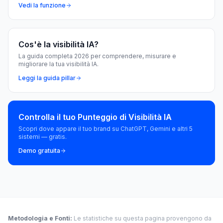
Vedi la funzione
Cos'è la visibilità IA?
La guida completa 2026 per comprendere, misurare e
migliorare la tua visibilità IA.
Leggi la guida pillar
Controlla il tuo Punteggio di Visibilità IA
Scopri dove appare il tuo brand su ChatGPT, Gemini e altri 5
sistemi — gratis.
Demo gratuita
Metodologia e Fonti
:
Le statistiche su questa pagina provengono da