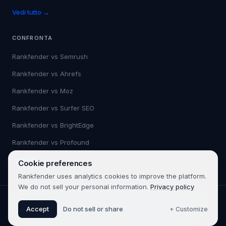
Vedi tutto →
CONFRONTA
Rankfender vs
Semrush
Rankfender vs
Ahrefs
Rankfender vs
Moz
Rankfender vs
Surfer SEO
Rankfender vs
BrightEdge
Rankfender vs
Profound
Vedi tutto →
Cookie preferences
Rankfender uses analytics cookies to improve the platform.
We do not sell your personal information.
Privacy policy
©
2026
Rankfender.
Tutti i diritti riservati.
Rankfender è un prodotto
Accept
Do not sell or share
+ Customize
di 361SEO.
Informativa sulla privacy
Termini di servizio
Mappa del sito