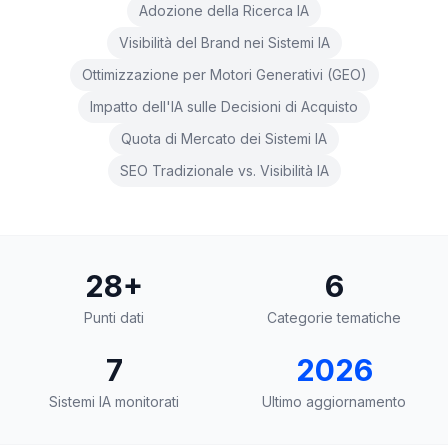
una
keyword
Adozione della Ricerca IA
demo
Visibilità del Brand nei Sistemi IA
AGISCI
Content
Ottimizzazione per Motori Generativi (GEO)
Engine
Impatto dell'IA sulle Decisioni di Acquisto
RAISA
Quota di Mercato dei Sistemi IA
Assistant
SEO Tradizionale vs. Visibilità IA
Integrazioni
ANALIZZA
Report
28
+
6
e
analisi
Punti dati
Categorie tematiche
7
2026
Sistemi IA monitorati
Ultimo aggiornamento