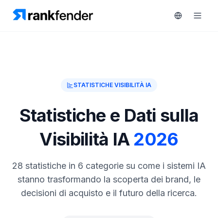
Piattaforma
STATISTICHE VISIBILITÀ IA
art Free Trial
Soluzioni
Statistiche e Dati sulla
Risorse
Visibilità IA
2026
MONITORA
Strumenti
RAIVE
gratuiti
Engine
28 statistiche in 6 categorie su come i sistemi IA
stanno trasformando la scoperta dei brand, le
Monitoraggio
Prezzi
decisioni di acquisto e il futuro della ricerca.
concorrenti
Prenota
Intelligenza