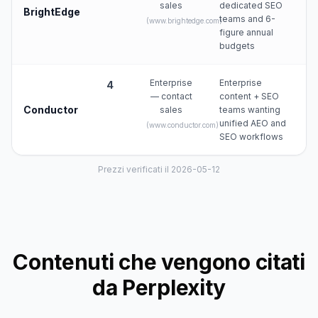
sales
dedicated SEO
BrightEdge
teams and 6-
(
www.brightedge.com
)
figure annual
budgets
Enterprise
Enterprise
4
— contact
content + SEO
Conductor
sales
teams wanting
unified AEO and
(
www.conductor.com
)
SEO workflows
Prezzi verificati il 2026-05-12
Contenuti che vengono citati
da Perplexity