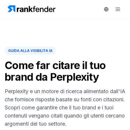
Piattaforma
GUIDA ALLA VISIBILITA IA
art Free Trial
Soluzioni
Come far citare il tuo
brand da Perplexity
Risorse
MONITORA
Strumenti
Perplexity e un motore di ricerca alimentato dall'IA
RAIVE
gratuiti
Engine
che fornisce risposte basate su fonti con citazioni.
Scopri come garantire che il tuo brand e i tuoi
Monitoraggio
Prezzi
concorrenti
contenuti vengano citati quando gli utenti cercano
argomenti del tuo settore.
Prenota
Intelligenza