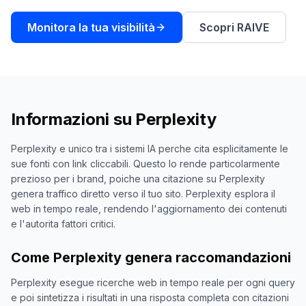
una
keyword
demo
Monitora la tua visibilità
Scopri RAIVE
AGISCI
Content
Engine
RAISA
Assistant
Informazioni su
Perplexity
Integrazioni
Perplexity e unico tra i sistemi IA perche cita esplicitamente le
ANALIZZA
sue fonti con link cliccabili. Questo lo rende particolarmente
Report
prezioso per i brand, poiche una citazione su Perplexity
e
genera traffico diretto verso il tuo sito. Perplexity esplora il
analisi
web in tempo reale, rendendo l'aggiornamento dei contenuti
e l'autorita fattori critici.
Come Perplexity genera raccomandazioni
Perplexity esegue ricerche web in tempo reale per ogni query
e poi sintetizza i risultati in una risposta completa con citazioni