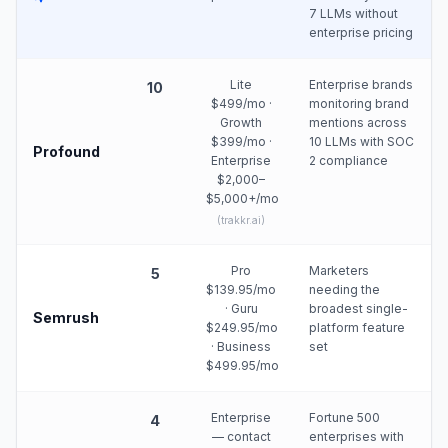
7 LLMs without
enterprise pricing
Lite
Enterprise brands
10
$499/mo ·
monitoring brand
Growth
mentions across
$399/mo ·
10 LLMs with SOC
Profound
Enterprise
2 compliance
$2,000–
$5,000+/mo
(
trakkr.ai
)
Pro
Marketers
5
$139.95/mo
needing the
· Guru
broadest single-
Semrush
$249.95/mo
platform feature
· Business
set
$499.95/mo
Enterprise
Fortune 500
4
— contact
enterprises with