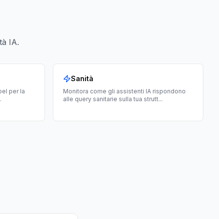
tà IA.
Sanità
bel per la
Monitora come gli assistenti IA rispondono
.
alle query sanitarie sulla tua strutt
...