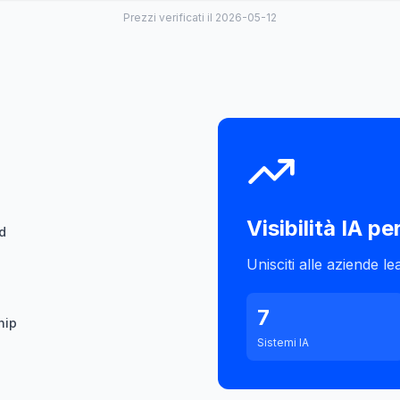
Prezzi verificati il 2026-05-12
Visibilità IA pe
d
Unisciti alle aziende le
7
hip
Sistemi IA