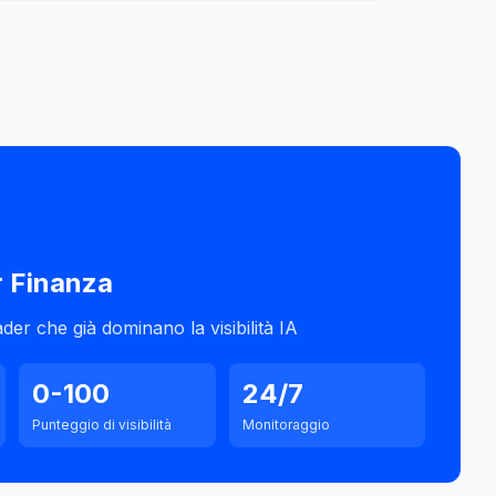
r
Finanza
ader che già dominano la visibilità IA
0-100
24/7
Punteggio di visibilità
Monitoraggio