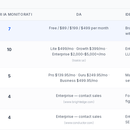
I IA MONITORATI
DA
ID
Free / $89 / $199 / $499 per month
Br
7
wi
Lite $499/mo · Growth $399/mo ·
En
10
Enterprise $2,000–$5,000+/mo
LL
(
trakkr.ai
)
Pro $139.95/mo · Guru $249.95/mo ·
Ma
5
Business $499.95/mo
se
Enterprise — contact sales
Fo
4
fi
(
www.brightedge.com
)
Enterprise — contact sales
En
4
SE
(
www.conductor.com
)