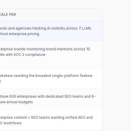
EALE PER
ands and agencies tracking AI visibility across 7 LLMs
thout enterprise pricing
terprise brands monitoring brand mentions across 10
Ms with SOC 2 compliance
rketers needing the broadest single-platform feature
t
rtune 500 enterprises with dedicated SEO teams and 6-
gure annual budgets
terprise content + SEO teams wanting unified AEO and
O workflows