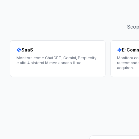
Scopr
SaaS
E-Com
Monitora come ChatGPT, Gemini, Perplexity
Monitora com
e altri 4 sistemi IA menzionano il tuo
...
raccomandan
acquiren
...