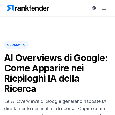
Piattaforma
GLOSSARIO
art Free Trial
Soluzioni
AI Overviews di Google:
Come Apparire nei
Risorse
MONITORA
Riepiloghi IA della
Strumenti
RAIVE
Ricerca
gratuiti
Engine
Monitoraggio
Prezzi
Le AI Overviews di Google generano risposte IA
concorrenti
direttamente nei risultati di ricerca. Capire come
Prenota
Intelligenza