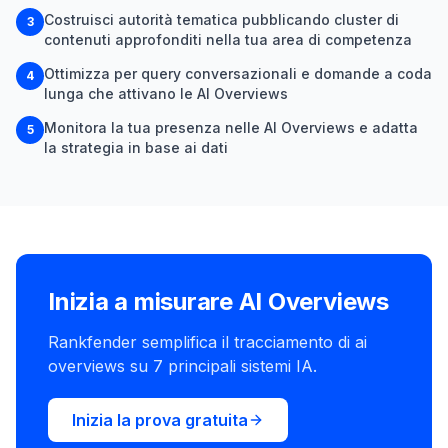
Costruisci autorità tematica pubblicando cluster di
3
contenuti approfonditi nella tua area di competenza
Ottimizza per query conversazionali e domande a coda
4
lunga che attivano le AI Overviews
Monitora la tua presenza nelle AI Overviews e adatta
5
la strategia in base ai dati
Inizia a misurare AI Overviews
Rankfender semplifica il tracciamento di ai
overviews su 7 principali sistemi IA.
Inizia la prova gratuita