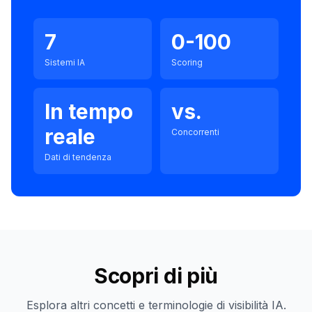
7
0-100
Sistemi IA
Scoring
In tempo
vs.
reale
Concorrenti
Dati di tendenza
Scopri di più
Esplora altri concetti e terminologie di visibilità IA.