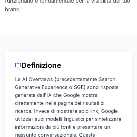
funzionano è fondamentale per la visibilità del tuo
una
keyword
demo
brand.
AGISCI
Content
Engine
RAISA
Assistant
Integrazioni
Definizione
ANALIZZA
Le AI Overviews (precedentemente Search
Report
e
Generative Experience o SGE) sono risposte
analisi
generate dall'IA che Google mostra
direttamente nella pagina dei risultati di
ricerca. Invece di mostrare solo link, Google
utilizza i suoi modelli linguistici per sintetizzare
informazioni da più fonti e presentare un
riassunto conversazionale. Queste