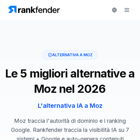
Piattaforma
ALTERNATIVA A MOZ
art Free Trial
Soluzioni
Le 5 migliori alternative a
Risorse
Moz nel 2026
MONITORA
Strumenti
RAIVE
gratuiti
L'alternativa IA a Moz
Engine
Monitoraggio
Prezzi
Moz traccia l'autorità di dominio e i ranking
concorrenti
Google. Rankfender traccia la visibilità IA su 7
Prenota
Intelligenza
sistemi + Google e auto-genera contenuti