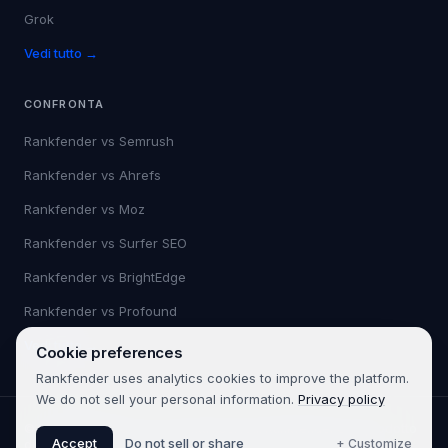
Grok
Vedi tutto →
CONFRONTA
Rankfender vs
Semrush
Rankfender vs
Ahrefs
Rankfender vs
Moz
Rankfender vs
Surfer SEO
Rankfender vs
BrightEdge
Rankfender vs
Profound
Vedi tutto →
Cookie preferences
Rankfender uses analytics cookies to improve the platform.
We do not sell your personal information.
Privacy policy
©
2026
Rankfender.
Tutti i diritti riservati.
Rankfender è un prodotto
Accept
Do not sell or share
+ Customize
di 361SEO.