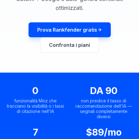
una
keyword
demo
ottimizzati.
AGISCI
Content
Prova Rankfender gratis
Engine
RAISA
Confronta i piani
Assistant
Integrazioni
ANALIZZA
Report
e
0
DA 90
analisi
funzionalità Moz che
non predice il tasso di
tracciano la visibilità o i tassi
raccomandazione dell'IA —
di citazione nell'IA
segnali completamente
diversi
7
$89/mo