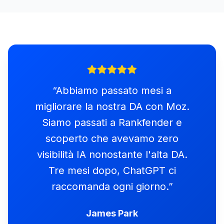
“
Abbiamo passato mesi a
migliorare la nostra DA con Moz.
Siamo passati a Rankfender e
scoperto che avevamo zero
visibilità IA nonostante l'alta DA.
Tre mesi dopo, ChatGPT ci
raccomanda ogni giorno.
”
James Park