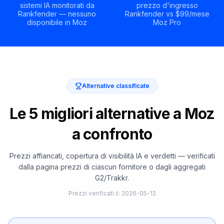
sistemi IA monitorati da
prezzo d'ingresso
Rankfender — nessuno
Rankfender vs $99/mese
disponibile in Moz
Moz Pro
Alternative classificate
Le 5 migliori alternative a Moz
a confronto
Prezzi affiancati, copertura di visibilità IA e verdetti — verificati
dalla pagina prezzi di ciascun fornitore o dagli aggregati
G2/Trakkr.
Prezzi verificati il
:
2026-05-12