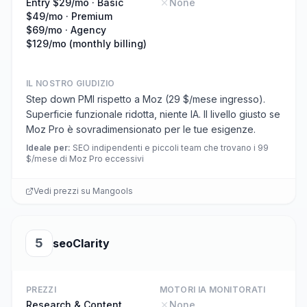
Entry $29/mo · Basic
None
$49/mo · Premium
$69/mo · Agency
$129/mo (monthly billing)
IL NOSTRO GIUDIZIO
Step down PMI rispetto a Moz (29 $/mese ingresso).
Superficie funzionale ridotta, niente IA. Il livello giusto se
Moz Pro è sovradimensionato per le tue esigenze.
Ideale per
:
SEO indipendenti e piccoli team che trovano i 99
$/mese di Moz Pro eccessivi
Vedi prezzi su
Mangools
5
seoClarity
PREZZI
MOTORI IA MONITORATI
Research & Content
None