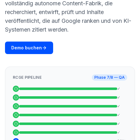
buchen
vollständig autonome Content-Fabrik, die
HANDELN
recherchiert, entwirft, prüft und Inhalte
Content
veröffentlicht, die auf Google ranken und von KI-
Engine
Systemen zitiert werden.
RAISA
Assistant
Demo buchen
Integrationen
ANALYSIEREN
Berichte
RCGE PIPELINE
Phase 7/8 — QA
&
Analysen
✓
✓
✓
✓
✓
✓