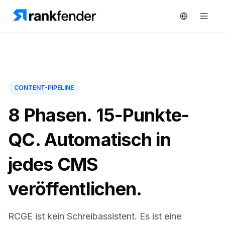
Plattform
CONTENT-PIPELINE
ostenlose Testversion
Lösungen
8 Phasen. 15-Punkte-
Ressourcen
QC. Automatisch in
ÜBERWACHEN
RAIVE
Kostenlose
jedes CMS
Engine
Tools
Wettbewerber-
veröffentlichen.
Tracking
Preise
Keyword-
Demo
RCGE ist kein Schreibassistent. Es ist eine
Intelligenz