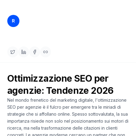
una
keyword
demo
AGISCI
Rankfender
R
16 apr 2026
15 min read
Content
Content Team
Engine
RAISA
Assistant
Integrazioni
ANALIZZA
Ottimizzazione SEO per
Report
e
agenzie: Tendenze 2026
analisi
Nel mondo frenetico del marketing digitale, l'ottimizzazione
SEO per agenzie è il fulcro per emergere tra le miriadi di
strategie che si affollano online. Spesso sottovalutata, la sua
importanza risiede non solo nel posizionamento sui motori di
ricerca, ma nella trasformazione delle citazioni in clienti
concreti. Le agenzie moderne cercano un partner che non