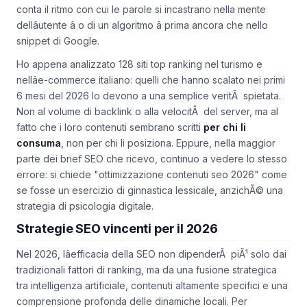
conta il ritmo con cui le parole si incastrano nella mente
dellâutente â o di un algoritmo â prima ancora che nello
snippet di Google.
Ho appena analizzato 128 siti top ranking nel turismo e
nellâe-commerce italiano: quelli che hanno scalato nei primi
6 mesi del 2026 lo devono a una semplice veritÃ spietata.
Non al volume di backlink o alla velocitÃ del server, ma al
fatto che i loro contenuti sembrano scritti
per chi li
consuma
, non per chi li posiziona. Eppure, nella maggior
parte dei brief SEO che ricevo, continuo a vedere lo stesso
errore: si chiede "ottimizzazione contenuti seo 2026" come
se fosse un esercizio di ginnastica lessicale, anzichÃ© una
strategia di psicologia digitale.
Strategie SEO vincenti per il 2026
Nel 2026, lâefficacia della SEO non dipenderÃ piÃ¹ solo dai
tradizionali fattori di ranking, ma da una fusione strategica
tra intelligenza artificiale, contenuti altamente specifici e una
comprensione profonda delle dinamiche locali. Per