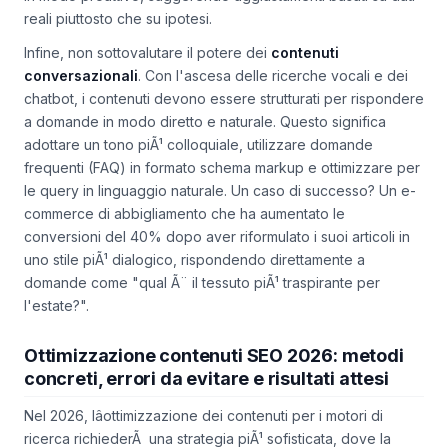
Assistant di Rankfender aiutano a ottimizzare questi aspetti
in modo proattivo, suggerendo aggiustamenti basati su dati
reali piuttosto che su ipotesi.
Infine, non sottovalutare il potere dei
contenuti
conversazionali
. Con l'ascesa delle ricerche vocali e dei
chatbot, i contenuti devono essere strutturati per rispondere
a domande in modo diretto e naturale. Questo significa
adottare un tono piÃ¹ colloquiale, utilizzare domande
frequenti (FAQ) in formato schema markup e ottimizzare per
le query in linguaggio naturale. Un caso di successo? Un e-
commerce di abbigliamento che ha aumentato le
conversioni del 40% dopo aver riformulato i suoi articoli in
uno stile piÃ¹ dialogico, rispondendo direttamente a
domande come "qual Ã¨ il tessuto piÃ¹ traspirante per
l'estate?".
Ottimizzazione contenuti SEO 2026: metodi
concreti, errori da evitare e risultati attesi