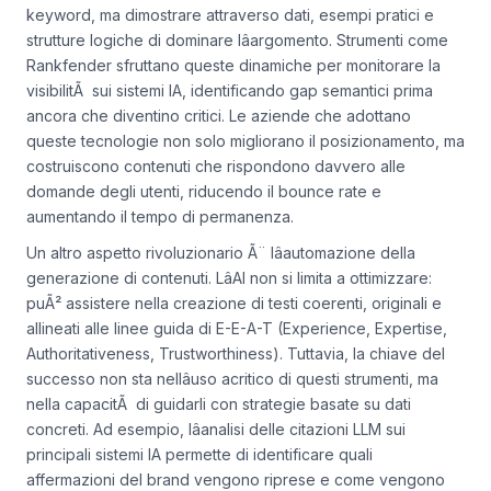
concetti. Ad esempio, un articolo su "ottimizzazione
contenuti seo 2026" non deve ripetere meccanicamente la
keyword, ma dimostrare attraverso dati, esempi pratici e
strutture logiche di dominare lâargomento. Strumenti come
Rankfender sfruttano queste dinamiche per monitorare la
visibilitÃ sui sistemi IA, identificando gap semantici prima
ancora che diventino critici. Le aziende che adottano
queste tecnologie non solo migliorano il posizionamento, ma
costruiscono contenuti che rispondono davvero alle
domande degli utenti, riducendo il bounce rate e
aumentando il tempo di permanenza.
Un altro aspetto rivoluzionario Ã¨ lâautomazione della
generazione di contenuti. LâAI non si limita a ottimizzare:
puÃ² assistere nella creazione di testi coerenti, originali e
allineati alle linee guida di E-E-A-T (Experience, Expertise,
Authoritativeness, Trustworthiness). Tuttavia, la chiave del
successo non sta nellâuso acritico di questi strumenti, ma
nella capacitÃ di guidarli con strategie basate su dati
concreti. Ad esempio, lâanalisi delle citazioni LLM sui