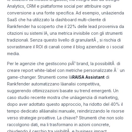
Uno strumento come
Rankfender
non si limita a monitorare
le citazioni su modelli linguistici, ma integra dati da Google
Analytics, CRM e piattaforme social per attribuire ogni
conversione a una fonte specifica. Ad esempio, unâazienda
SaaS che ha utilizzato la dashboard multi-cliente di
Rankfender ha scoperto che il 22% delle lead proveniva da
citazioni su sistemi IA, una metrica invisibile con gli strumenti
tradizionali. Senza questo livello di granularitÃ , si rischia di
sovrastimare il ROI di canali come il blog aziendale o i social
media.
Per le agenzie che gestiscono piÃ¹ brand, la possibilitÃ di
creare report white-label con metriche personalizzate Ã¨ un
game-changer. Strumenti come lâ
RAISA Assistant
di
Rankfender automatizzano lâanalisi competitiva,
suggerendo ottimizzazioni basate su trend emergenti. Un
caso studio recente mostra che unâagenzia di marketing,
dopo aver adottato questo approccio, ha ridotto del 40% il
tempo dedicato allâanalisi manuale, reindirizzando le risorse
verso strategie proattive. La chiave? Strumenti che non solo