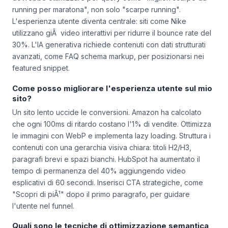
contestuale. Ad esempio, un e-commerce di scarpe sportive
dovrebbe ottimizzare per query come "migliori scarpe da
running per maratona", non solo "scarpe running".
L'esperienza utente diventa centrale: siti come Nike
utilizzano giÃ video interattivi per ridurre il bounce rate del
30%. L'IA generativa richiede contenuti con dati strutturati
avanzati, come FAQ schema markup, per posizionarsi nei
featured snippet.
Come posso migliorare l'esperienza utente sul mio
sito?
Un sito lento uccide le conversioni. Amazon ha calcolato
che ogni 100ms di ritardo costano l'1% di vendite. Ottimizza
le immagini con WebP e implementa lazy loading. Struttura i
contenuti con una gerarchia visiva chiara: titoli H2/H3,
paragrafi brevi e spazi bianchi. HubSpot ha aumentato il
tempo di permanenza del 40% aggiungendo video
esplicativi di 60 secondi. Inserisci CTA strategiche, come
"Scopri di piÃ¹" dopo il primo paragrafo, per guidare