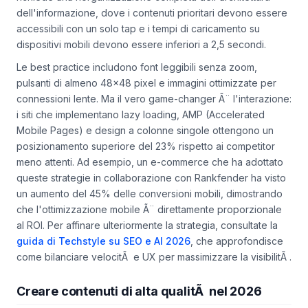
non significa solo adattare la dimensione dello schermo:
richiede una riorganizzazione completa dell'architettura
dell'informazione, dove i contenuti prioritari devono essere
accessibili con un solo tap e i tempi di caricamento su
dispositivi mobili devono essere inferiori a 2,5 secondi.
Le best practice includono font leggibili senza zoom,
pulsanti di almeno 48x48 pixel e immagini ottimizzate per
connessioni lente. Ma il vero game-changer Ã¨ l'interazione:
i siti che implementano lazy loading, AMP (Accelerated
Mobile Pages) e design a colonne singole ottengono un
posizionamento superiore del 23% rispetto ai competitor
meno attenti. Ad esempio, un e-commerce che ha adottato
queste strategie in collaborazione con Rankfender ha visto
un aumento del 45% delle conversioni mobili, dimostrando
che l'ottimizzazione mobile Ã¨ direttamente proporzionale
al ROI. Per affinare ulteriormente la strategia, consultate la
guida di Techstyle su SEO e AI 2026
, che approfondisce
come bilanciare velocitÃ e UX per massimizzare la visibilitÃ .