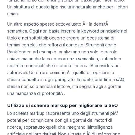
sulle
citazioni LLM
per migliorare la visibilitÃ IA, non si puÃ²
passare direttamente dalla definizione di
citazione
al
funzionamento del
ranking
senza un passaggio intermedio.
Un struttura di questo tipo risulta innaturale anche per i lettori
umani.
Un altro aspetto spesso sottovalutato Ã¨ la densitÃ
semantica. Oggi non basta inserire la keyword principale nel
titolo e nei sottotitoli: occorre creare un ecosistema di
termini correlati che rafforzi il contesto. Strumenti come
Rankfender, ad esempio, analizzano non solo le parole
chiave ma anche la co-occorrenza semantica, aiutando a
costruire contenuti che i motori di ricerca IA considerano
autorevoli. Un errore comune Ã¨ quello di replicare lo
stesso concetto in ogni paragrafo: la ripetizione fine a sÃ©
stessa non solo annoia il lettore, ma segnala agli algoritmi
una mancanza di profonditÃ .
Utilizzo di schema markup per migliorare la SEO
Lo
schema markup
rappresenta uno degli strumenti piÃ¹
potenti per comunicare con gli algoritmi dei motori di