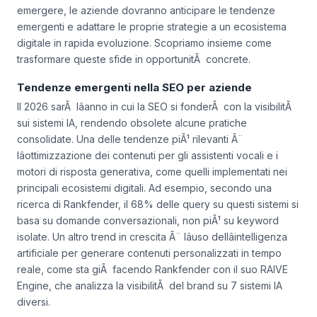
emergere, le aziende dovranno anticipare le tendenze
emergenti e adattare le proprie strategie a un ecosistema
digitale in rapida evoluzione. Scopriamo insieme come
trasformare queste sfide in opportunitÃ concrete.
Tendenze emergenti nella SEO per aziende
Il 2026 sarÃ lâanno in cui la SEO si fonderÃ con la visibilitÃ
sui sistemi IA, rendendo obsolete alcune pratiche
consolidate. Una delle tendenze piÃ¹ rilevanti Ã¨
lâottimizzazione dei contenuti per gli assistenti vocali e i
motori di risposta generativa, come quelli implementati nei
principali ecosistemi digitali. Ad esempio, secondo una
ricerca di Rankfender, il 68% delle query su questi sistemi si
basa su domande conversazionali, non piÃ¹ su keyword
isolate. Un altro trend in crescita Ã¨ lâuso dellâintelligenza
artificiale per generare contenuti personalizzati in tempo
reale, come sta giÃ facendo Rankfender con il suo RAIVE
Engine, che analizza la visibilitÃ del brand su 7 sistemi IA
diversi.