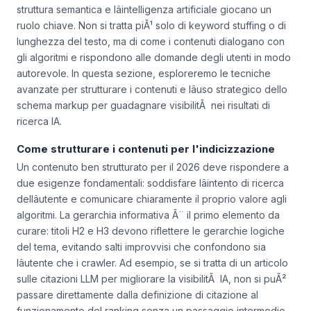
Nel 2026, lâottimizzazione dei contenuti per i motori di
ricerca richiederÃ una strategia piÃ¹ sofisticata, dove la
struttura semantica e lâintelligenza artificiale giocano un
ruolo chiave. Non si tratta piÃ¹ solo di keyword stuffing o di
lunghezza del testo, ma di come i contenuti dialogano con
gli algoritmi e rispondono alle domande degli utenti in modo
autorevole. In questa sezione, esploreremo le tecniche
avanzate per strutturare i contenuti e lâuso strategico dello
schema markup
per guadagnare visibilitÃ nei risultati di
ricerca IA.
Come strutturare i contenuti per l'indicizzazione
Un contenuto ben strutturato per il 2026 deve rispondere a
due esigenze fondamentali: soddisfare lâintento di ricerca
dellâutente e comunicare chiaramente il proprio valore agli
algoritmi. La gerarchia informativa Ã¨ il primo elemento da
curare: titoli H2 e H3 devono riflettere le gerarchie logiche
del tema, evitando salti improvvisi che confondono sia
lâutente che i crawler. Ad esempio, se si tratta di un articolo