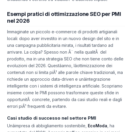
raccolgono dati, ma li trasformano in azioni concrete,
chiudendo il cerchio tra visibilitÃ e business impact.
Esempi pratici di ottimizzazione SEO per PMI
nel 2026
Immaginate un piccolo e-commerce di prodotti artigianali
locali: dopo aver investito in un nuovo design del sito e in
una campagna pubblicitaria mirata, i risultati tardano ad
arrivare. La colpa? Spesso non Ã¨ nella qualitÃ del
prodotto, ma in una strategia SEO che non tiene conto delle
evoluzioni del 2026. Questâanno, lâottimizzazione dei
contenuti non si limita piÃ¹ alle parole chiave tradizionali, ma
richiede un approccio data-driven e unâintegrazione
intelligente con i sistemi di intelligenza artificiale. Scopriamo
insieme come le PMI possono trasformare queste sfide in
opportunitÃ concrete, partendo da casi studio reali e dagli
errori piÃ¹ frequenti da evitare.