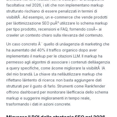
ricerca, soprattutto quelli che integrano lâintelligenza
artificiale nei loro risultati. Non si tratta piÃ¹ di unâopzione
facoltativa: nel 2026, i siti che non implementano markup
strutturato rischiano di essere penalizzati in termini di
visibilitÃ . Ad esempio, un e-commerce che vende prodotti
per lâottimizzazione SEO puÃ² utilizzare lo
schema markup
per tipo prodotto, recensioni e FAQ, fornendo cosÃ¬ ai
crawler un contesto chiaro sulla rilevanza del contenuto.
Un caso concreto Ã¨ quello di unâagenzia di marketing che
ha aumentato del 40% il traffico organico dopo aver
implementato il markup per le
citazioni LLM
. Il markup ha
permesso agli algoritmi di associare i contenuti dellâagenzia
a query specifiche, come âcome migliorare la visibilitÃ IA
del mio brandâ. La chiave sta nellâutilizzare markup che
riflettano lâintento di ricerca: non basta aggiungere dati
strutturati per il gusto di farlo. Strumenti come Rankfender
offrono dashboard per monitorare lâefficacia dello
schema
markup
e suggerire miglioramenti in tempo reale,
trasformando i dati in azioni concrete.