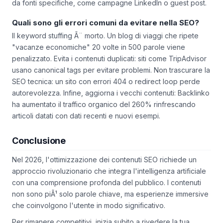
guida acquista entro 30 giorni, assegna un valore medio alla
conversione. Usa UTM parameters per monitorare il traffico
da fonti specifiche, come campagne LinkedIn o guest post.
Quali sono gli errori comuni da evitare nella SEO?
Il keyword stuffing Ã¨ morto. Un blog di viaggi che ripete
"vacanze economiche" 20 volte in 500 parole viene
penalizzato. Evita i contenuti duplicati: siti come TripAdvisor
usano canonical tags per evitare problemi. Non trascurare la
SEO tecnica: un sito con errori 404 o redirect loop perde
autorevolezza. Infine, aggiorna i vecchi contenuti: Backlinko
ha aumentato il traffico organico del 260% rinfrescando
articoli datati con dati recenti e nuovi esempi.
Conclusione
Nel 2026, l'ottimizzazione dei contenuti SEO richiede un
approccio rivoluzionario che integra l'intelligenza artificiale
con una comprensione profonda del pubblico. I contenuti
non sono piÃ¹ solo parole chiave, ma esperienze immersive