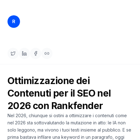
una
keyword
demo
AGISCI
Rankfender
R
3 apr 2026
22 min read
Content
Content Team
Engine
RAISA
Assistant
Integrazioni
ANALIZZA
Ottimizzazione dei
Report
e
Contenuti per il SEO nel
analisi
2026 con Rankfender
Nel 2026, chiunque si ostini a ottimizzare i contenuti come
nel 2026 sta sottovalutando la mutazione in atto: le IA non
solo leggono, ma
vivono
i tuoi testi insieme al pubblico. E se
prima bastava infilare una keyword in un paragrafo, oggi