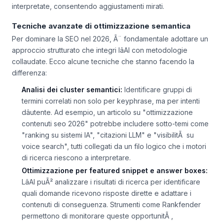
principali sistemi IA permette di identificare quali
affermazioni del brand vengono riprese e come vengono
interpretate, consentendo aggiustamenti mirati.
Tecniche avanzate di ottimizzazione semantica
Per dominare la SEO nel 2026, Ã¨ fondamentale adottare un
approccio strutturato che integri lâAI con metodologie
collaudate. Ecco alcune tecniche che stanno facendo la
differenza:
Analisi dei cluster semantici:
Identificare gruppi di
termini correlati non solo per keyphrase, ma per intenti
dâutente. Ad esempio, un articolo su "ottimizzazione
contenuti seo 2026" potrebbe includere sotto-temi come
"ranking su sistemi IA", "citazioni LLM" e "visibilitÃ su
voice search", tutti collegati da un filo logico che i motori
di ricerca riescono a interpretare.
Ottimizzazione per featured snippet e answer boxes:
LâAI puÃ² analizzare i risultati di ricerca per identificare
quali domande ricevono risposte dirette e adattare i