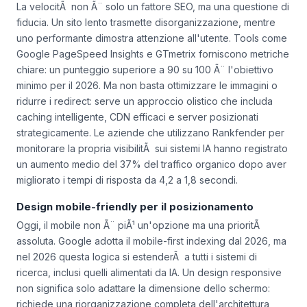
come Rankfender, dove ogni millisecondo conta per
posizionare correttamente le citazioni del brand.
La velocitÃ non Ã¨ solo un fattore SEO, ma una questione di
fiducia. Un sito lento trasmette disorganizzazione, mentre
uno performante dimostra attenzione all'utente. Tools come
Google PageSpeed Insights e GTmetrix forniscono metriche
chiare: un punteggio superiore a 90 su 100 Ã¨ l'obiettivo
minimo per il 2026. Ma non basta ottimizzare le immagini o
ridurre i redirect: serve un approccio olistico che includa
caching intelligente, CDN efficaci e server posizionati
strategicamente. Le aziende che utilizzano Rankfender per
monitorare la propria visibilitÃ sui sistemi IA hanno registrato
un aumento medio del 37% del traffico organico dopo aver
migliorato i tempi di risposta da 4,2 a 1,8 secondi.
Design mobile-friendly per il posizionamento
Oggi, il mobile non Ã¨ piÃ¹ un'opzione ma una prioritÃ
assoluta. Google adotta il mobile-first indexing dal 2026, ma
nel 2026 questa logica si estenderÃ a tutti i sistemi di
ricerca, inclusi quelli alimentati da IA. Un design responsive