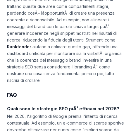
Un problema ancora piÃ¹ sottovalutato Ã¨ la mancanza di
integrazione tra SEO e strategie di branding. Molte PMI
trattano queste due aree come compartimenti stagni,
perdendo cosÃ¬ lâopportunitÃ di creare una presenza
coerente e riconoscibile. Ad esempio, non allineare i
messaggi del brand con le parole chiave target puÃ²
generare incoerenze negli snippet mostrati nei risultati di
ricerca, riducendo la fiducia degli utenti. Strumenti come
Rankfender
aiutano a colmare questo gap, offrendo una
dashboard unificata per monitorare sia la visibilitÃ organica
che la coerenza del messaggio brand. Investire in una
strategia SEO senza considerare il branding Ã¨ come
costruire una casa senza fondamenta: prima o poi, tutto
rischia di crollare.
FAQ
Quali sono le strategie SEO piÃ¹ efficaci nel 2026?
Nel 2026, l'algoritmo di Google premia l'intento di ricerca