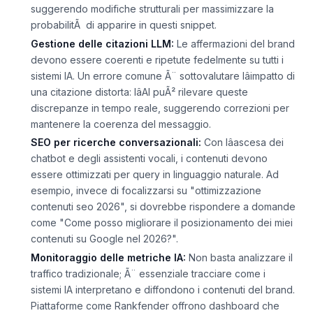
contenuti di conseguenza. Strumenti come Rankfender
permettono di monitorare queste opportunitÃ ,
suggerendo modifiche strutturali per massimizzare la
probabilitÃ di apparire in questi snippet.
Gestione delle citazioni LLM:
Le affermazioni del brand
devono essere coerenti e ripetute fedelmente su tutti i
sistemi IA. Un errore comune Ã¨ sottovalutare lâimpatto di
una citazione distorta: lâAI puÃ² rilevare queste
discrepanze in tempo reale, suggerendo correzioni per
mantenere la coerenza del messaggio.
SEO per ricerche conversazionali:
Con lâascesa dei
chatbot e degli assistenti vocali, i contenuti devono
essere ottimizzati per query in linguaggio naturale. Ad
esempio, invece di focalizzarsi su "ottimizzazione
contenuti seo 2026", si dovrebbe rispondere a domande
come "Come posso migliorare il posizionamento dei miei
contenuti su Google nel 2026?".
Monitoraggio delle metriche IA:
Non basta analizzare il
traffico tradizionale; Ã¨ essenziale tracciare come i