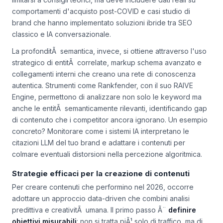
personalizzate. Ad esempio, un articolo su "come
ottimizzare un e-commerce per la ricerca vocale" non puÃ²
limitarsi a consigli teorici, ma deve includere dati reali su
comportamenti d'acquisto post-COVID e casi studio di
brand che hanno implementato soluzioni ibride tra SEO
classico e IA conversazionale.
La profonditÃ semantica, invece, si ottiene attraverso l'uso
strategico di entitÃ correlate, markup schema avanzato e
collegamenti interni che creano una rete di conoscenza
autentica. Strumenti come Rankfender, con il suo RAIVE
Engine, permettono di analizzare non solo le keyword ma
anche le entitÃ semanticamente rilevanti, identificando gap
di contenuto che i competitor ancora ignorano. Un esempio
concreto? Monitorare come i sistemi IA interpretano le
citazioni LLM del tuo brand e adattare i contenuti per
colmare eventuali distorsioni nella percezione algoritmica.
Strategie efficaci per la creazione di contenuti
Per creare contenuti che performino nel 2026, occorre
adottare un approccio data-driven che combini analisi