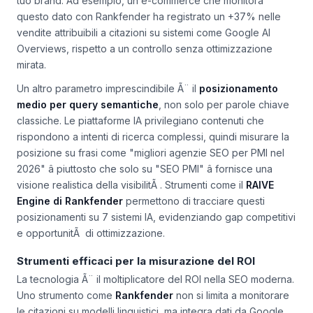
completano unâazione (acquisto, download, contatto) dopo
aver interagito con una risposta generata da IA che cita il
tuo brand. Ad esempio, un e-commerce che monitora
questo dato con Rankfender ha registrato un +37% nelle
vendite attribuibili a citazioni su sistemi come Google AI
Overviews, rispetto a un controllo senza ottimizzazione
mirata.
Un altro parametro imprescindibile Ã¨ il
posizionamento
medio per query semantiche
, non solo per parole chiave
classiche. Le piattaforme IA privilegiano contenuti che
rispondono a intenti di ricerca complessi, quindi misurare la
posizione su frasi come "migliori agenzie SEO per PMI nel
2026" â piuttosto che solo su "SEO PMI" â fornisce una
visione realistica della visibilitÃ . Strumenti come il
RAIVE
Engine di Rankfender
permettono di tracciare questi
posizionamenti su 7 sistemi IA, evidenziando gap competitivi
e opportunitÃ di ottimizzazione.
Strumenti efficaci per la misurazione del ROI
La tecnologia Ã¨ il moltiplicatore del ROI nella SEO moderna.