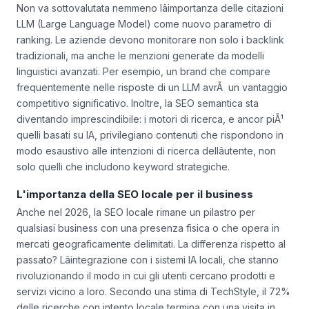
Non va sottovalutata nemmeno lâimportanza delle citazioni
LLM (Large Language Model) come nuovo parametro di
ranking. Le aziende devono monitorare non solo i backlink
tradizionali, ma anche le menzioni generate da modelli
linguistici avanzati. Per esempio, un brand che compare
frequentemente nelle risposte di un LLM avrÃ un vantaggio
competitivo significativo. Inoltre, la SEO semantica sta
diventando imprescindibile: i motori di ricerca, e ancor piÃ¹
quelli basati su IA, privilegiano contenuti che rispondono in
modo esaustivo alle intenzioni di ricerca dellâutente, non
solo quelli che includono keyword strategiche.
L'importanza della SEO locale per il business
Anche nel 2026, la SEO locale rimane un pilastro per
qualsiasi business con una presenza fisica o che opera in
mercati geograficamente delimitati. La differenza rispetto al
passato? Lâintegrazione con i sistemi IA locali, che stanno
rivoluzionando il modo in cui gli utenti cercano prodotti e
servizi vicino a loro. Secondo una stima di TechStyle, il 72%
delle ricerche con intento locale termina con una visita in