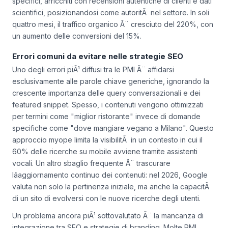
"vitamine per lâinverno" sarebbero cresciute del 40% nei
primi mesi dellâanno. Hanno quindi prodotto contenuti
specifici, arricchiti con recensioni autentiche di clienti e dati
scientifici, posizionandosi come autoritÃ nel settore. In soli
quattro mesi, il traffico organico Ã¨ cresciuto del 220%, con
un aumento delle conversioni del 15%.
Errori comuni da evitare nelle strategie SEO
Uno degli errori piÃ¹ diffusi tra le PMI Ã¨ affidarsi
esclusivamente alle parole chiave generiche, ignorando la
crescente importanza delle query conversazionali e dei
featured snippet. Spesso, i contenuti vengono ottimizzati
per termini come "miglior ristorante" invece di domande
specifiche come "dove mangiare vegano a Milano". Questo
approccio myope limita la visibilitÃ in un contesto in cui il
60% delle ricerche su mobile avviene tramite assistenti
vocali. Un altro sbaglio frequente Ã¨ trascurare
lâaggiornamento continuo dei contenuti: nel 2026, Google
valuta non solo la pertinenza iniziale, ma anche la capacitÃ
di un sito di evolversi con le nuove ricerche degli utenti.