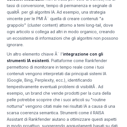
predittiva e creativitÃ umana. Il primo passo Ã¨
definire
obiettivi misurabili
: non si tratta piÃ¹ solo di traffico, ma di
tassi di conversione, tempo di permanenza e segnale di
qualitÃ per gli algoritmi IA. Ad esempio, una strategia
vincente per le PMI Ã¨ quella di creare contenuti "a
grappolo" (cluster content) attorno a temi long-tail, dove
ogni articolo si collega ad altri in modo organico, creando
un ecosistema di informazioni che gli algoritmi non possono
ignorare.
Un altro elemento chiave Ã¨ l'
integrazione con gli
strumenti IA esistenti
. Piattaforme come Rankfender
permettono di monitorare in tempo reale come i tuoi
contenuti vengono interpretati dai principali sistemi IA
(Google, Bing, Perplexity, ecc.), identificando
tempestivamente eventuali problemi di visibilitÃ . Ad
esempio, un brand che vende prodotti per la cura della
pelle potrebbe scoprire che i suoi articoli su "routine
notturna" vengono citati male nei risultati IA a causa di una
scarsa coerenza semantica. Strumenti come il RAISA