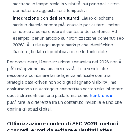
sistemi IA interpretano e diffondono i contenuti del brand.
Piattaforme come Rankfender offrono dashboard che
mostrano in tempo reale la visibilitÃ sui principali sistemi,
permettendo aggiustamenti tempestivi.
Integrazione con dati strutturati:
Lâuso di schema
markup diventa ancora piÃ¹ cruciale per aiutare i motori
di ricerca a comprendere il contesto dei contenuti. Ad
esempio, per un articolo su "ottimizzazione contenuti seo
2026", Ã¨ utile aggiungere markup che identifichino
lâautore, la data di pubblicazione e le fonti citate.
Per concludere, lâottimizzazione semantica nel 2026 non Ã¨
piÃ¹ unâopzione, ma una necessitÃ . Le aziende che
riescono a combinare lâintelligenza artificiale con una
strategia data-driven non solo guadagnano visibilitÃ , ma
costruiscono un vantaggio competitivo sostenibile. Integrare
questi strumenti con una piattaforma come
Rankfender
puÃ² fare la differenza tra un contenuto invisibile e uno che
domina gli spazi digitali.