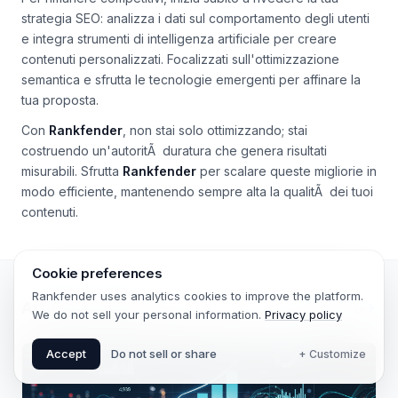
che coinvolgono l'utente in modo significativo.
Per rimanere competitivi, inizia subito a rivedere la tua
strategia SEO: analizza i dati sul comportamento degli utenti
e integra strumenti di intelligenza artificiale per creare
contenuti personalizzati. Focalizzati sull'ottimizzazione
semantica e sfrutta le tecnologie emergenti per affinare la
tua proposta.
Con
Rankfender
, non stai solo ottimizzando; stai
costruendo un'autoritÃ duratura che genera risultati
misurabili. Sfrutta
Rankfender
per scalare queste migliorie in
modo efficiente, mantenendo sempre alta la qualitÃ dei tuoi
contenuti.
Cookie preferences
Rankfender uses analytics cookies to improve the platform.
We do not sell your personal information.
Privacy policy
Articoli correlati
Vedi tutto
Accept
Do not sell or share
+ Customize