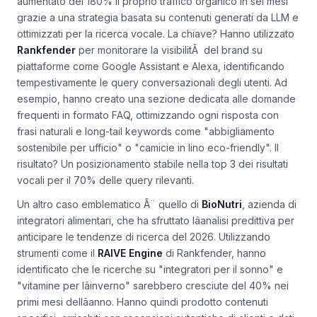
Casi studio di successo nel settore PMI
Unâimpresa di abbigliamento sostenibile,
EcoModa
, ha
aumentato del 180% il proprio traffico organico in sei mesi
grazie a una strategia basata su contenuti generati da LLM e
ottimizzati per la ricerca vocale. La chiave? Hanno utilizzato
Rankfender
per monitorare la visibilitÃ del brand su
piattaforme come Google Assistant e Alexa, identificando
tempestivamente le query conversazionali degli utenti. Ad
esempio, hanno creato una sezione dedicata alle domande
frequenti in formato FAQ, ottimizzando ogni risposta con
frasi naturali e long-tail keywords come "abbigliamento
sostenibile per ufficio" o "camicie in lino eco-friendly". Il
risultato? Un posizionamento stabile nella top 3 dei risultati
vocali per il 70% delle query rilevanti.
Un altro caso emblematico Ã¨ quello di
BioNutri
, azienda di
integratori alimentari, che ha sfruttato lâanalisi predittiva per
anticipare le tendenze di ricerca del 2026. Utilizzando
strumenti come il
RAIVE Engine
di Rankfender, hanno
identificato che le ricerche su "integratori per il sonno" e