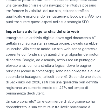
una gerarchia chiara e una navigazione intuitiva possano
trasformare la visibilitÃ del tuo sito, attirando traffico
qualificato e migliorando lâengagement. Ecco perchÃ© non
puoi trascurare questi aspetti nella tua strategia SEO.
Importanza della gerarchia del sito web
Immaginate un archivio digitale dove ogni documento Ã¨
gettato in unâunica stanza senza ordine: trovarlo sarebbe
un incubo. Allo stesso modo, un sito web senza gerarchia
coerente confonde sia gli utenti che gli algoritmi dei motori
di ricerca. Google, ad esempio, attribuisce un punteggio
elevato ai siti con una struttura logica, dove le pagine
principali (come la homepage) sono ben collegate a quelle
secondarie (categorie, articoli, servizi). Secondo uno studio
di Backlinko del 2026, i siti con una gerarchia ben definita
registrano un aumento medio del 47% nel tempo di
permanenza degli utenti.
Un caso concreto? Un e-commerce di abbigliamento ha
riorganizzato la sua struttura in tre livelli: homepage â