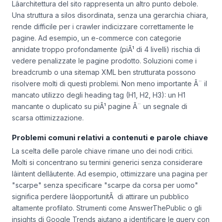
Lâarchitettura del sito rappresenta un altro punto debole.
Una struttura a silos disordinata, senza una gerarchia chiara,
rende difficile per i crawler indicizzare correttamente le
pagine. Ad esempio, un e-commerce con categorie
annidate troppo profondamente (piÃ¹ di 4 livelli) rischia di
vedere penalizzate le pagine prodotto. Soluzioni come i
breadcrumb o una sitemap XML ben strutturata possono
risolvere molti di questi problemi. Non meno importante Ã¨ il
mancato utilizzo degli heading tag (H1, H2, H3): un H1
mancante o duplicato su piÃ¹ pagine Ã¨ un segnale di
scarsa ottimizzazione.
Problemi comuni relativi a contenuti e parole chiave
La scelta delle parole chiave rimane uno dei nodi critici.
Molti si concentrano su termini generici senza considerare
lâintent dellâutente. Ad esempio, ottimizzare una pagina per
"scarpe" senza specificare "scarpe da corsa per uomo"
significa perdere lâopportunitÃ di attirare un pubblico
altamente profilato. Strumenti come AnswerThePublic o gli
insights di Google Trends aiutano a identificare le query con