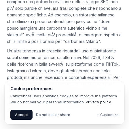
comporta una profonda revisione delle strategie SEO: non
piÃ¹ solo parole chiave, ma frasi complete che rispondano a
domande specifiche. Ad esempio, un ristorante milanese
che ottimizza i propri contenuti per query come "dove
posso mangiare una carbonara autentica vicino a me
stasera?" avrÃ molta piÃ¹ probabilitÃ di emergere rispetto a
chi si limita a posizionarsi per "carbonara Milano".
Un'altra tendenza in crescita riguarda l'uso di piattaforme
social come motori di ricerca alternativi. Nel 2026, il 34%
delle ricerche in Italia avverrÃ su piattaforme come TikTok,
Instagram o LinkedIn, dove gli utenti cercano non solo
prodotti, ma anche recensioni e contenuti esperienziali. Per
le aziende italiane, questo significa che la SEO non puÃ²
Cookie preferences
piÃ¹ essere confinata ai motori di ricerca tradizionali: diventa
Rankfender uses analytics cookies to improve the platform.
indispensabile integrare la strategia di visibilitÃ con
We do not sell your personal information.
Privacy policy
contenuti pensati per questi ecosistemi, dove la qualitÃ
delle citazioni e delle interazioni conta piÃ¹ della semplice
Accept
Do not sell or share
+ Customize
presenza di parole chiave.