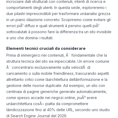
incrociare dati strutturali con contenuti, intenti di ricerca e
comportamenti degli utenti. In questa sede, esploreremo i
due pilastri imprescindibili per trasformare unâanalisi grezza
in un piano dâazione concreto. Scopriremo come evitare gli
errori piÃ¹ diffusi e quali strumenti â persino quelli piÃ¹
sottovalutati â possono fare la differenza tra un sito invisibile
e uno che domina i risultati.
Elementi tecnici cruciali da considerare
Prima di immergerci nei contenuti, Ã¨ fondamentale che la
struttura tecnica del sito sia impeccabile. Un errore comune
Ã¨ concentrarsi esclusivamente sulla velocitÃ di
caricamento o sulla mobile friendliness, trascurando aspetti
altrettanto critici come lâarchitettura dellâinformazione e la
gestione delle risorse duplicate. Ad esempio, un sito con
centinaia di pagine generiche generate automaticamente,
come spesso accade nei negozi online, puÃ² avere
unâarchitettura cosÃ¬ piatta da compromettere
lâindicizzazione fino al 40% delle URL, secondo uno studio
di Search Engine Journal del 2026.