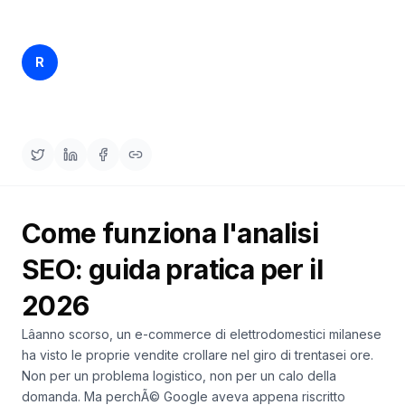
una
keyword
demo
AGISCI
Rankfender
R
3 apr 2026
25 min read
Content
Content Team
Engine
RAISA
Assistant
Integrazioni
ANALIZZA
Come funziona l'analisi
Report
e
SEO: guida pratica per il
analisi
2026
Lâanno scorso, un e-commerce di elettrodomestici milanese
ha visto le proprie vendite crollare nel giro di trentasei ore.
Non per un problema logistico, non per un calo della
domanda. Ma perchÃ© Google aveva appena riscritto