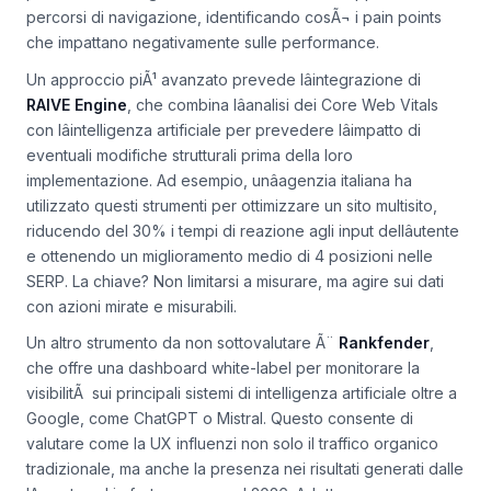
percorsi di navigazione, identificando cosÃ¬ i
pain points
che impattano negativamente sulle performance.
Un approccio piÃ¹ avanzato prevede lâintegrazione di
RAIVE Engine
, che combina lâanalisi dei Core Web Vitals
con lâintelligenza artificiale per prevedere lâimpatto di
eventuali modifiche strutturali prima della loro
implementazione. Ad esempio, unâagenzia italiana ha
utilizzato questi strumenti per ottimizzare un sito multisito,
riducendo del 30% i tempi di reazione agli input dellâutente
e ottenendo un miglioramento medio di 4 posizioni nelle
SERP. La chiave? Non limitarsi a misurare, ma agire sui dati
con azioni mirate e misurabili.
Un altro strumento da non sottovalutare Ã¨
Rankfender
,
che offre una dashboard white-label per monitorare la
visibilitÃ sui principali sistemi di intelligenza artificiale oltre a
Google, come ChatGPT o Mistral. Questo consente di
valutare come la UX influenzi non solo il traffico organico
tradizionale, ma anche la presenza nei risultati generati dalle