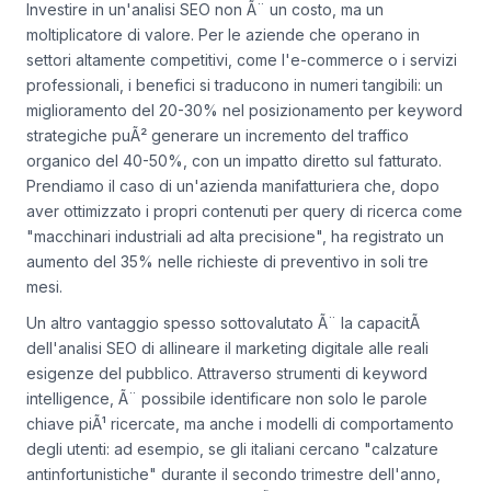
Investire in un'analisi SEO non Ã¨ un costo, ma un
moltiplicatore di valore. Per le aziende che operano in
settori altamente competitivi, come l'e-commerce o i servizi
professionali, i benefici si traducono in numeri tangibili: un
miglioramento del 20-30% nel posizionamento per keyword
strategiche puÃ² generare un incremento del traffico
organico del 40-50%, con un impatto diretto sul fatturato.
Prendiamo il caso di un'azienda manifatturiera che, dopo
aver ottimizzato i propri contenuti per query di ricerca come
"macchinari industriali ad alta precisione", ha registrato un
aumento del 35% nelle richieste di preventivo in soli tre
mesi.
Un altro vantaggio spesso sottovalutato Ã¨ la capacitÃ
dell'analisi SEO di allineare il marketing digitale alle reali
esigenze del pubblico. Attraverso strumenti di keyword
intelligence, Ã¨ possibile identificare non solo le parole
chiave piÃ¹ ricercate, ma anche i modelli di comportamento
degli utenti: ad esempio, se gli italiani cercano "calzature
antinfortunistiche" durante il secondo trimestre dell'anno,