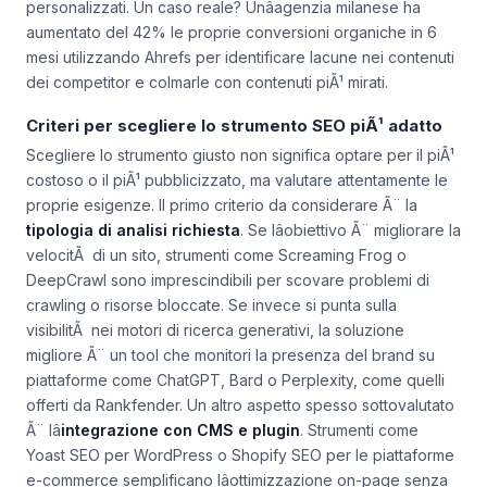
personalizzati. Un caso reale? Unâagenzia milanese ha
aumentato del 42% le proprie conversioni organiche in 6
mesi utilizzando Ahrefs per identificare lacune nei contenuti
dei competitor e colmarle con contenuti piÃ¹ mirati.
Criteri per scegliere lo strumento SEO piÃ¹ adatto
Scegliere lo strumento giusto non significa optare per il piÃ¹
costoso o il piÃ¹ pubblicizzato, ma valutare attentamente le
proprie esigenze. Il primo criterio da considerare Ã¨ la
tipologia di analisi richiesta
. Se lâobiettivo Ã¨ migliorare la
velocitÃ di un sito, strumenti come Screaming Frog o
DeepCrawl sono imprescindibili per scovare problemi di
crawling o risorse bloccate. Se invece si punta sulla
visibilitÃ nei motori di ricerca generativi, la soluzione
migliore Ã¨ un tool che monitori la presenza del brand su
piattaforme come ChatGPT, Bard o Perplexity, come quelli
offerti da Rankfender. Un altro aspetto spesso sottovalutato
Ã¨ lâ
integrazione con CMS e plugin
. Strumenti come
Yoast SEO per WordPress o Shopify SEO per le piattaforme
e-commerce semplificano lâottimizzazione on-page senza