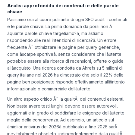
Analisi approfondita dei contenuti e delle parole
chiave
Passiamo ora al cuore pulsante di ogni SEO audit: i contenuti
e le parole chiave. La prima domanda da porsi non Ã¨
âquante parole chiave targetiamo?â, ma âstiamo
rispondendo alle reali intenzioni di ricerca?â. Un errore
frequente Ã¨ ottimizzare le pagine per query generiche,
come âscarpe sportiveâ, senza considerare che lâutente
potrebbe essere alla ricerca di recensioni, offerte o guide
allâacquisto. Una ricerca condotta da Ahrefs su 5 milioni di
query italiane nel 2026 ha dimostrato che solo il 22% delle
pagine ben posizionate risponde effettivamente allâintento
informazionale o commerciale dellâutente.
Un altro aspetto critico Ã¨ la qualitÃ dei contenuti esistenti.
Non basta avere testi lunghi: devono essere autorevoli,
aggiornati e in grado di soddisfare le esigenze dellâutente
meglio della concorrenza. Ad esempio, un articolo sul
âmiglior antivirus del 2026â pubblicato a fine 2026 sarÃ
inevitabilmente obsoleto, indipendentemente dalla qualitÃ