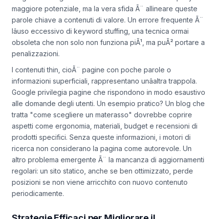
maggiore potenziale, ma la vera sfida Ã¨ allineare queste
parole chiave a contenuti di valore. Un errore frequente Ã¨
lâuso eccessivo di keyword stuffing, una tecnica ormai
obsoleta che non solo non funziona piÃ¹, ma puÃ² portare a
penalizzazioni.
I contenuti thin, cioÃ¨ pagine con poche parole o
informazioni superficiali, rappresentano unâaltra trappola.
Google privilegia pagine che rispondono in modo esaustivo
alle domande degli utenti. Un esempio pratico? Un blog che
tratta "come scegliere un materasso" dovrebbe coprire
aspetti come ergonomia, materiali, budget e recensioni di
prodotti specifici. Senza queste informazioni, i motori di
ricerca non considerano la pagina come autorevole. Un
altro problema emergente Ã¨ la mancanza di aggiornamenti
regolari: un sito statico, anche se ben ottimizzato, perde
posizioni se non viene arricchito con nuovo contenuto
periodicamente.
Strategie Efficaci per Migliorare il