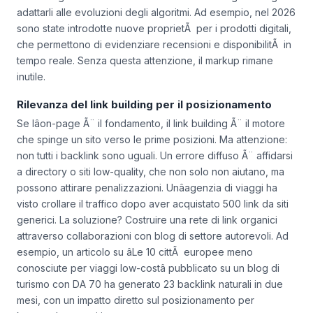
adattarli alle evoluzioni degli algoritmi. Ad esempio, nel 2026
sono state introdotte nuove proprietÃ per i prodotti digitali,
che permettono di evidenziare recensioni e disponibilitÃ in
tempo reale. Senza questa attenzione, il markup rimane
inutile.
Rilevanza del link building per il posizionamento
Se lâon-page Ã¨ il fondamento, il link building Ã¨ il motore
che spinge un sito verso le prime posizioni. Ma attenzione:
non tutti i backlink sono uguali. Un errore diffuso Ã¨ affidarsi
a directory o siti low-quality, che non solo non aiutano, ma
possono attirare penalizzazioni. Unâagenzia di viaggi ha
visto crollare il traffico dopo aver acquistato 500 link da siti
generici. La soluzione? Costruire una rete di link organici
attraverso collaborazioni con blog di settore autorevoli. Ad
esempio, un articolo su âLe 10 cittÃ europee meno
conosciute per viaggi low-costâ pubblicato su un blog di
turismo con DA 70 ha generato 23 backlink naturali in due
mesi, con un impatto diretto sul posizionamento per