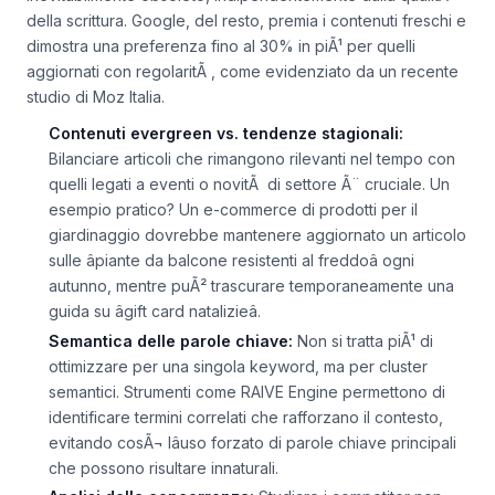
della scrittura. Google, del resto, premia i contenuti freschi e
dimostra una preferenza fino al 30% in piÃ¹ per quelli
aggiornati con regolaritÃ , come evidenziato da un recente
studio di Moz Italia.
Contenuti evergreen vs. tendenze stagionali:
Bilanciare articoli che rimangono rilevanti nel tempo con
quelli legati a eventi o novitÃ di settore Ã¨ cruciale. Un
esempio pratico? Un e-commerce di prodotti per il
giardinaggio dovrebbe mantenere aggiornato un articolo
sulle âpiante da balcone resistenti al freddoâ ogni
autunno, mentre puÃ² trascurare temporaneamente una
guida su âgift card natalizieâ.
Semantica delle parole chiave:
Non si tratta piÃ¹ di
ottimizzare per una singola keyword, ma per cluster
semantici. Strumenti come RAIVE Engine permettono di
identificare termini correlati che rafforzano il contesto,
evitando cosÃ¬ lâuso forzato di parole chiave principali
che possono risultare innaturali.