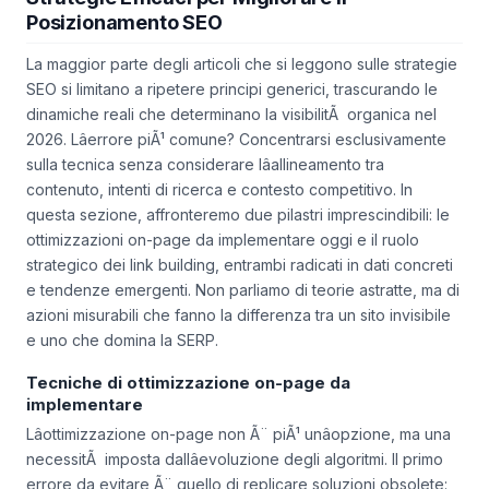
Posizionamento SEO
La maggior parte degli articoli che si leggono sulle strategie
SEO si limitano a ripetere principi generici, trascurando le
dinamiche reali che determinano la visibilitÃ organica nel
2026. Lâerrore piÃ¹ comune? Concentrarsi esclusivamente
sulla tecnica senza considerare lâallineamento tra
contenuto, intenti di ricerca e contesto competitivo. In
questa sezione, affronteremo due pilastri imprescindibili: le
ottimizzazioni on-page da implementare oggi e il ruolo
strategico dei link building, entrambi radicati in dati concreti
e tendenze emergenti. Non parliamo di teorie astratte, ma di
azioni misurabili che fanno la differenza tra un sito invisibile
e uno che domina la SERP.
Tecniche di ottimizzazione on-page da
implementare
Lâottimizzazione on-page non Ã¨ piÃ¹ unâopzione, ma una
necessitÃ imposta dallâevoluzione degli algoritmi. Il primo
errore da evitare Ã¨ quello di replicare soluzioni obsolete: