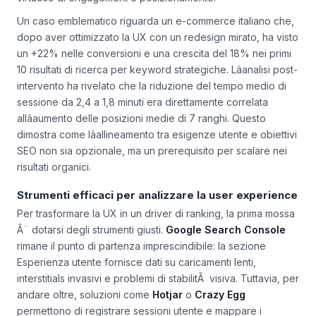
Un caso emblematico riguarda un e-commerce italiano che,
dopo aver ottimizzato la UX con un redesign mirato, ha visto
un +22% nelle conversioni e una crescita del 18% nei primi
10 risultati di ricerca per keyword strategiche. Lâanalisi post-
intervento ha rivelato che la riduzione del tempo medio di
sessione da 2,4 a 1,8 minuti era direttamente correlata
allâaumento delle posizioni medie di 7 ranghi. Questo
dimostra come lâallineamento tra esigenze utente e obiettivi
SEO non sia opzionale, ma un prerequisito per scalare nei
risultati organici.
Strumenti efficaci per analizzare la user experience
Per trasformare la UX in un driver di ranking, la prima mossa
Ã¨ dotarsi degli strumenti giusti.
Google Search Console
rimane il punto di partenza imprescindibile: la sezione
Esperienza utente
fornisce dati su caricamenti lenti,
interstitials invasivi e problemi di stabilitÃ visiva. Tuttavia, per
andare oltre, soluzioni come
Hotjar
o
Crazy Egg
permettono di registrare sessioni utente e mappare i