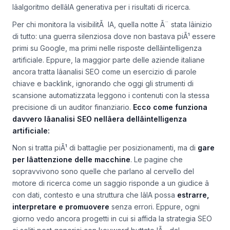
lâalgoritmo dellâIA generativa per i risultati di ricerca.
Per chi monitora la visibilitÃ IA, quella notte Ã¨ stata lâinizio
di tutto: una guerra silenziosa dove non bastava piÃ¹ essere
primi su Google, ma primi
nelle risposte dellâintelligenza
artificiale
. Eppure, la maggior parte delle aziende italiane
ancora tratta lâanalisi SEO come un esercizio di parole
chiave e backlink, ignorando che oggi gli strumenti di
scansione automatizzata leggono i contenuti con la stessa
precisione di un auditor finanziario.
Ecco come funziona
davvero lâanalisi SEO nellâera dellâintelligenza
artificiale:
Non si tratta piÃ¹ di battaglie per posizionamenti, ma di
gare
per lâattenzione delle macchine
. Le pagine che
sopravvivono sono quelle che parlano al cervello del
motore di ricerca
come un saggio risponde a un giudice
â
con dati, contesto e una struttura che lâIA possa
estrarre,
interpretare e promuovere
senza errori. Eppure, ogni
giorno vedo ancora progetti in cui si affida la strategia SEO