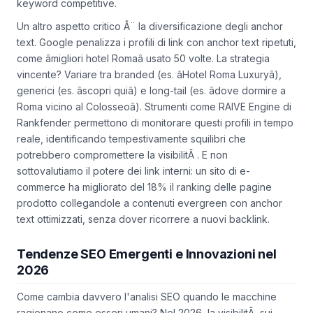
keyword competitive.
Un altro aspetto critico Ã¨ la diversificazione degli anchor
text. Google penalizza i profili di link con anchor text ripetuti,
come âmigliori hotel Romaâ usato 50 volte. La strategia
vincente? Variare tra branded (es. âHotel Roma Luxuryâ),
generici (es. âscopri quiâ) e long-tail (es. âdove dormire a
Roma vicino al Colosseoâ). Strumenti come RAIVE Engine di
Rankfender permettono di monitorare questi profili in tempo
reale, identificando tempestivamente squilibri che
potrebbero compromettere la visibilitÃ . E non
sottovalutiamo il potere dei link interni: un sito di e-
commerce ha migliorato del 18% il ranking delle pagine
prodotto collegandole a contenuti evergreen con anchor
text ottimizzati, senza dover ricorrere a nuovi backlink.
Tendenze SEO Emergenti e Innovazioni nel
2026
Come cambia davvero l'analisi SEO quando le macchine
ragionano come esseri umani? Nel 2026, la visibilitÃ sui