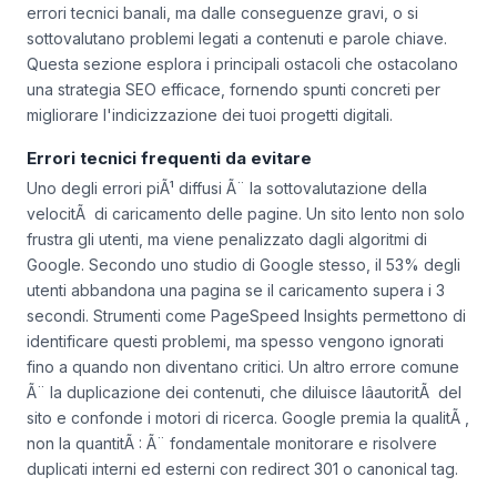
errori tecnici banali, ma dalle conseguenze gravi, o si
sottovalutano problemi legati a contenuti e parole chiave.
Questa sezione esplora i principali ostacoli che ostacolano
una strategia SEO efficace, fornendo spunti concreti per
migliorare l'indicizzazione dei tuoi progetti digitali.
Errori tecnici frequenti da evitare
Uno degli errori piÃ¹ diffusi Ã¨ la sottovalutazione della
velocitÃ di caricamento delle pagine. Un sito lento non solo
frustra gli utenti, ma viene penalizzato dagli algoritmi di
Google. Secondo uno studio di Google stesso, il 53% degli
utenti abbandona una pagina se il caricamento supera i 3
secondi. Strumenti come PageSpeed Insights permettono di
identificare questi problemi, ma spesso vengono ignorati
fino a quando non diventano critici. Un altro errore comune
Ã¨ la duplicazione dei contenuti, che diluisce lâautoritÃ del
sito e confonde i motori di ricerca. Google premia la qualitÃ ,
non la quantitÃ : Ã¨ fondamentale monitorare e risolvere
duplicati interni ed esterni con redirect 301 o canonical tag.