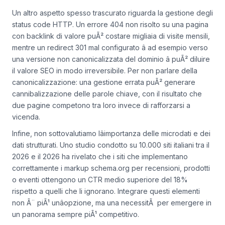
Un altro aspetto spesso trascurato riguarda la gestione degli
status code HTTP. Un errore 404 non risolto su una pagina
con backlink di valore puÃ² costare migliaia di visite mensili,
mentre un redirect 301 mal configurato â ad esempio verso
una versione non canonicalizzata del dominio â puÃ² diluire
il valore SEO in modo irreversibile. Per non parlare della
canonicalizzazione: una gestione errata puÃ² generare
cannibalizzazione delle parole chiave, con il risultato che
due pagine competono tra loro invece di rafforzarsi a
vicenda.
Infine, non sottovalutiamo lâimportanza delle microdati e dei
dati strutturati. Uno studio condotto su 10.000 siti italiani tra il
2026 e il 2026 ha rivelato che i siti che implementano
correttamente i markup schema.org per recensioni, prodotti
o eventi ottengono un CTR medio superiore del 18%
rispetto a quelli che li ignorano. Integrare questi elementi
non Ã¨ piÃ¹ unâopzione, ma una necessitÃ per emergere in
un panorama sempre piÃ¹ competitivo.