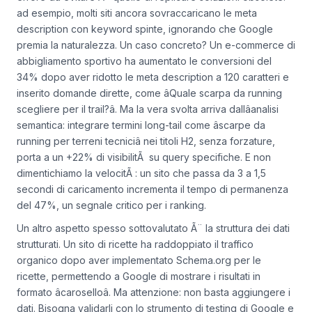
ad esempio, molti siti ancora sovraccaricano le meta
description con keyword spinte, ignorando che Google
premia la naturalezza. Un caso concreto? Un e-commerce di
abbigliamento sportivo ha aumentato le conversioni del
34% dopo aver ridotto le meta description a 120 caratteri e
inserito domande dirette, come âQuale scarpa da running
scegliere per il trail?â. Ma la vera svolta arriva dallâanalisi
semantica: integrare termini long-tail come âscarpe da
running per terreni tecniciâ nei titoli H2, senza forzature,
porta a un +22% di visibilitÃ su query specifiche. E non
dimentichiamo la velocitÃ : un sito che passa da 3 a 1,5
secondi di caricamento incrementa il tempo di permanenza
del 47%, un segnale critico per i ranking.
Un altro aspetto spesso sottovalutato Ã¨ la struttura dei dati
strutturati. Un sito di ricette ha raddoppiato il traffico
organico dopo aver implementato Schema.org per le
ricette, permettendo a Google di mostrare i risultati in
formato âcaroselloâ. Ma attenzione: non basta aggiungere i
dati. Bisogna validarli con lo strumento di testing di Google e