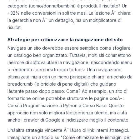
categorie (uomo/donna/bambini) â prodotti. Il risultato? Un
+32% nelle conversioni in soli tre mesi. La lezione Ã¨ chiara:
la gerarchia non Ã¨ un dettaglio, ma un moltiplicatore di
risultati.
Strategie per ottimizzare la navigazione del sito
Navigare un sito dovrebbe essere semplice come sfogliare
un catalogo ben organizzato. Tuttavia, molti siti commettono
lâerrore di sottovalutare la navigazione, nascondendo menu
o rendendo i percorsi troppo tortuosi. Una navigazione
ottimizzata inizia con un menu principale chiaro, arricchito da
breadcrumb (le briciole di pane digitali) che guidano
lâutente passo dopo passo. Come? Ad esempio, un sito di
formazione online potrebbe strutturare le pagine cosÃ¬:
Corsi â Programmazione â Python â Corso Base. Questo
approccio non solo migliora lâesperienza utente, ma aiuta
anche i crawler di Google a indicizzare meglio il contenuto.
Unâaltra strategia vincente Ã¨ lâuso di link interni strategici.
Immaginate un articolo su "Come ottimizzare le immagini per