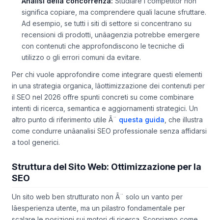
Analisi della concorrenza:
Studiare i competitor non
significa copiare, ma comprendere quali lacune sfruttare.
Ad esempio, se tutti i siti di settore si concentrano su
recensioni di prodotti, unâagenzia potrebbe emergere
con contenuti che approfondiscono le tecniche di
utilizzo o gli errori comuni da evitare.
Per chi vuole approfondire come integrare questi elementi
in una strategia organica, lâottimizzazione dei contenuti per
il SEO nel 2026 offre spunti concreti su come combinare
intenti di ricerca, semantica e aggiornamenti strategici. Un
altro punto di riferimento utile Ã¨
questa guida
, che illustra
come condurre unâanalisi SEO professionale senza affidarsi
a tool generici.
Struttura del Sito Web: Ottimizzazione per la
SEO
Un sito web ben strutturato non Ã¨ solo un vanto per
lâesperienza utente, ma un pilastro fondamentale per
scalare le posizioni sui motori di ricerca. Scopriamo come