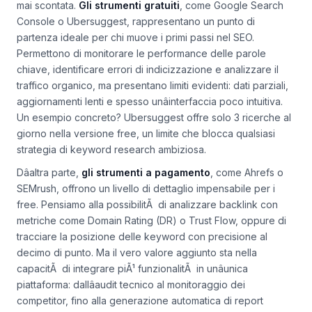
mai scontata.
Gli strumenti gratuiti
, come Google Search
Console o Ubersuggest, rappresentano un punto di
partenza ideale per chi muove i primi passi nel SEO.
Permettono di monitorare le performance delle parole
chiave, identificare errori di indicizzazione e analizzare il
traffico organico, ma presentano limiti evidenti: dati parziali,
aggiornamenti lenti e spesso unâinterfaccia poco intuitiva.
Un esempio concreto? Ubersuggest offre solo 3 ricerche al
giorno nella versione free, un limite che blocca qualsiasi
strategia di keyword research ambiziosa.
Dâaltra parte,
gli strumenti a pagamento
, come Ahrefs o
SEMrush, offrono un livello di dettaglio impensabile per i
free. Pensiamo alla possibilitÃ di analizzare backlink con
metriche come Domain Rating (DR) o Trust Flow, oppure di
tracciare la posizione delle keyword con precisione al
decimo di punto. Ma il vero valore aggiunto sta nella
capacitÃ di integrare piÃ¹ funzionalitÃ in unâunica
piattaforma: dallâaudit tecnico al monitoraggio dei
competitor, fino alla generazione automatica di report