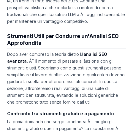
IA, un trend in forte ascesa nel 2026. Adottare una
prospettiva olistica â che includa sia i motori di ricerca
tradizionali che quelli basati su LLM â Ã¨ oggi indispensabile
per mantenere un vantaggio competitivo.
Strumenti Utili per Condurre un'Analisi SEO
Approfondita
Dopo aver compreso la teoria dietro lâ
analisi SEO
avanzata
, Ã¨ il momento di passare allâazione con gli
strumenti giusti. Scopriamo come questi strumenti possono
semplificare il lavoro di ottimizzazione e quali criteri devono
guidare la scelta per ottenere risultati concreti. In questa
sezione, affronteremo i reali vantaggi di una suite di
strumenti ben strutturata, evitando le soluzioni generiche
che promettono tutto senza fornire dati utili.
Confronto tra strumenti gratuiti e a pagamento
La prima domanda che sorge spontanea Ã¨: meglio gli
strumenti gratuiti o quelli a pagamento? La risposta non Ã¨