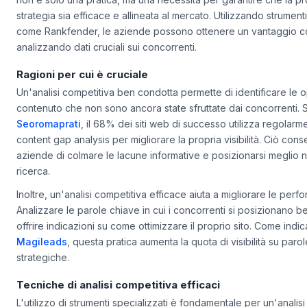
fondamentale per le aziende che vogliono emergere. L'analisi c
non è solo una pratica, ma una necessità per garantire che la pr
strategia sia efficace e allineata al mercato. Utilizzando strument
come Rankfender, le aziende possono ottenere un vantaggio c
analizzando dati cruciali sui concorrenti.
Ragioni per cui è cruciale
Un'analisi competitiva ben condotta permette di identificare le o
contenuto che non sono ancora state sfruttate dai concorrenti.
Seoromaprati
, il 68% dei siti web di successo utilizza regolarm
content gap analysis per migliorare la propria visibilità. Ciò cons
aziende di colmare le lacune informative e posizionarsi meglio nei
ricerca.
Inoltre, un'analisi competitiva efficace aiuta a migliorare le per
Analizzare le parole chiave in cui i concorrenti si posizionano 
offrire indicazioni su come ottimizzare il proprio sito. Come indi
Magileads
, questa pratica aumenta la quota di visibilità su paro
strategiche.
Tecniche di analisi competitiva efficaci