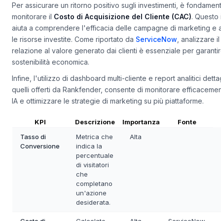
KPI per ottimizzare il ROI
Per assicurare un ritorno positivo sugli investimenti, è fondamen
monitorare il
Costo di Acquisizione del Cliente (CAC)
. Questo 
aiuta a comprendere l'efficacia delle campagne di marketing e a
le risorse investite. Come riportato da
ServiceNow
, analizzare i
relazione al valore generato dai clienti è essenziale per garantir
sostenibilità economica.
Infine, l'utilizzo di dashboard multi-cliente e report analitici detta
quelli offerti da Rankfender, consente di monitorare efficacemente
IA e ottimizzare le strategie di marketing su più piattaforme.
KPI
Descrizione
Importanza
Fonte
Tasso di
Metrica che
Alta
Conversione
indica la
percentuale
di visitatori
che
completano
un'azione
desiderata.