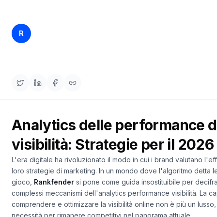
una
keyword
demo
AGISCI
Rankfender
R
15 apr 2026
15 min read
Content
Content Team
Engine
RAISA
Assistant
Integrazioni
ANALIZZA
Analytics delle performance d
Report
e
visibilità: Strategie per il 2026
analisi
L'era digitale ha rivoluzionato il modo in cui i brand valutano l'ef
loro strategie di marketing. In un mondo dove l'algoritmo detta l
gioco,
Rankfender
si pone come guida insostituibile per decifra
complessi meccanismi dell'analytics performance visibilità. La ca
comprendere e ottimizzare la visibilità online non è più un lusso
necessità per rimanere competitivi nel panorama attuale.