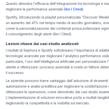
incrementando il tasso di conversione dell'11% e riducendo i re
Questo dimostra l'efficacia dell'integrazione tra tecnologia e m
migliorare le performance aziendali
(Am I Cited)
.
Spotify, introducendo la playlist personalizzata "Discover Weekl
un aumento del 41% nel tempo medio di ascolto giornaliero, ev
come la personalizzazione dei contenuti possa potenziare signi
il coinvolgimento degli utenti (Am I Cited).
Lezioni chiave dai casi studio analizzati
I risultati di Sephora e Spotify sottolineano l'importanza di adatt
tecnologie avanzate per migliorare l'analytics performance visibil
particolare, l'uso dell'intelligenza artificiale per personalizzare
utente e ottimizzare i processi aziendali si rivela un fattore det
il successo.
Le aziende possono trarre vantaggio dall'adozione di strumenti 
automazione e analisi predittiva per migliorare la soddisfazione 
ottimizzare le operazioni, come dimostrato dai casi studio esamin
L'implementazione di soluzioni innovative porta a risultati tangibil
migliorando la competitività e la visibilità sul mercato.