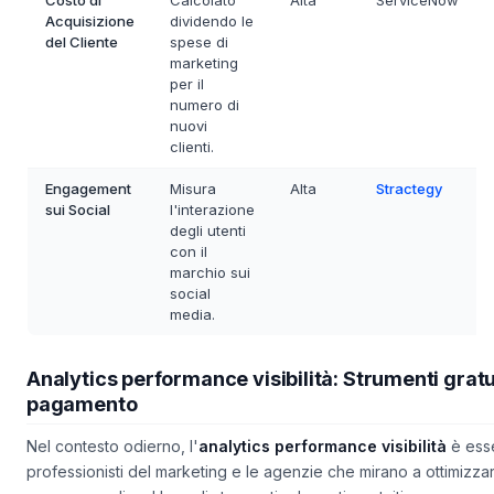
Costo di
Calcolato
Alta
ServiceNow
Acquisizione
dividendo le
del Cliente
spese di
marketing
per il
numero di
nuovi
clienti.
Engagement
Misura
Alta
Stractegy
sui Social
l'interazione
degli utenti
con il
marchio sui
social
media.
Analytics performance visibilità: Strumenti gratui
pagamento
Nel contesto odierno, l'
analytics performance visibilità
è esse