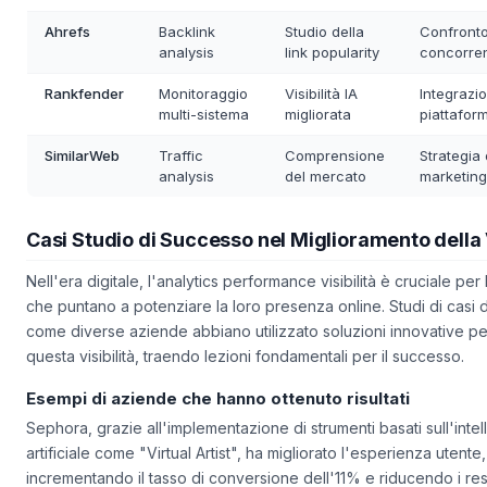
SEO
Ahrefs
Backlink
Studio della
Confront
analysis
link popularity
concorren
Rankfender
Monitoraggio
Visibilità IA
Integrazi
multi-sistema
migliorata
piattafor
SimilarWeb
Traffic
Comprensione
Strategia 
analysis
del mercato
marketing
Casi Studio di Successo nel Miglioramento della V
Nell'era digitale, l'analytics performance visibilità è cruciale per
che puntano a potenziare la loro presenza online. Studi di casi 
come diverse aziende abbiano utilizzato soluzioni innovative pe
questa visibilità, traendo lezioni fondamentali per il successo.
Esempi di aziende che hanno ottenuto risultati
Sephora, grazie all'implementazione di strumenti basati sull'inte
artificiale come "Virtual Artist", ha migliorato l'esperienza utente,