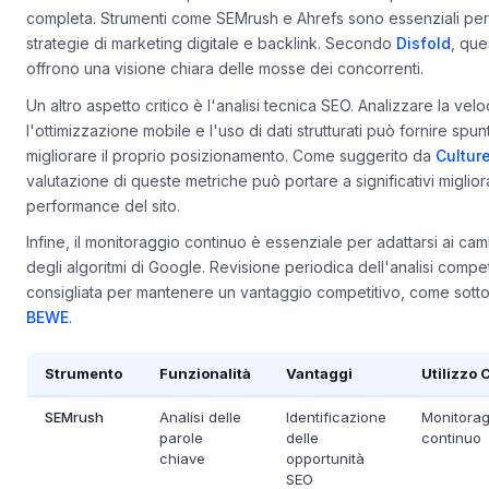
L'utilizzo di strumenti specializzati è fondamentale per un'analis
completa. Strumenti come SEMrush e Ahrefs sono essenziali per
strategie di marketing digitale e backlink. Secondo
Disfold
, que
offrono una visione chiara delle mosse dei concorrenti.
Un altro aspetto critico è l'analisi tecnica SEO. Analizzare la veloc
l'ottimizzazione mobile e l'uso di dati strutturati può fornire spun
migliorare il proprio posizionamento. Come suggerito da
Culture
valutazione di queste metriche può portare a significativi miglior
performance del sito.
Infine, il monitoraggio continuo è essenziale per adattarsi ai ca
degli algoritmi di Google. Revisione periodica dell'analisi compet
consigliata per mantenere un vantaggio competitivo, come sotto
BEWE
.
Strumento
Funzionalità
Vantaggi
Utilizzo 
SEMrush
Analisi delle
Identificazione
Monitorag
parole
delle
continuo
chiave
opportunità