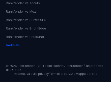
Rankfender vs
Semrush
Rankfender vs
Ahrefs
Rankfender vs
Moz
Rankfender vs
Surfer SEO
Rankfender vs
BrightEdge
Rankfender vs
Profound
Vedi tutto →
©
2026
Rankfender.
Tutti i diritti riservati.
Rankfender è un prodotto
di 361SEO.
Informativa sulla privacy
Termini di servizio
Mappa del sito