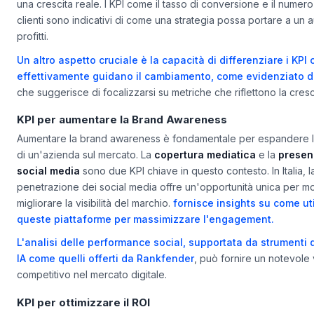
essenziale evitare le cosiddette "vanity metrics" che non contr
una crescita reale. I KPI come il tasso di conversione e il numero
clienti sono indicativi di come una strategia possa portare a un
profitti.
Un altro aspetto cruciale è la capacità di differenziare i KPI 
effettivamente guidano il cambiamento, come evidenziato 
che suggerisce di focalizzarsi su metriche che riflettono la cresc
KPI per aumentare la Brand Awareness
Aumentare la brand awareness è fondamentale per espandere 
di un'azienda sul mercato. La
copertura mediatica
e la
presen
social media
sono due KPI chiave in questo contesto. In Italia, l
penetrazione dei social media offre un'opportunità unica per mo
migliorare la visibilità del marchio.
fornisce insights su come ut
queste piattaforme per massimizzare l'engagement.
L'analisi delle performance social, supportata da strumenti di
IA come quelli offerti da
Rankfender
, può fornire un notevole
competitivo nel mercato digitale.