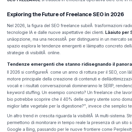
SEO FREELANCE
si traduca in efficienza operativa oltre che in ris
Exploring the Future of Freelance SEO in 2026
Nel 2026, la figura del SEO freelance subirÃ trasformazioni radica
tecnologie IA e dalle nuove aspettative dei clienti.
Lâaiuto per
unâopzione, ma una necessitÃ per distinguersi in un mercato s
spazio esplora le tendenze emergenti e lâimpatto concreto dellâi
strategie di visibilitÃ online.
Tendenze emergenti che stanno ridisegnando il panor
Il 2026 si configurerÃ come un anno di rottura per il SEO, con lâ
motore principale della creazione di contenuti e dellâottimizza
vocali e i risultati conversazionali
domineranno le SERP, rendendo
keyword stuffing. Un esempio concreto? Un freelance che lavor
bio potrebbe scoprire che il 40% delle query utente sono dom
miglior latte vegetale per la digestione?"
, invece che semplici te
Un altro trend in crescita riguarda la
visibilitÃ IA multi-sistema
. S
permettono di monitorare in tempo reale la presenza di un sito s