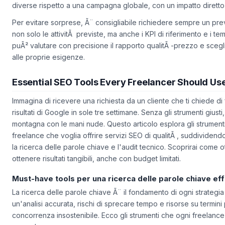
gioca un ruolo fondamentale: ottimizzare un sito per il mercato 
diverse rispetto a una campagna globale, con un impatto diretto su
Per evitare sorprese, Ã¨ consigliabile richiedere sempre un pre
non solo le attivitÃ previste, ma anche i KPI di riferimento e i t
puÃ² valutare con precisione il rapporto qualitÃ -prezzo e scegli
alle proprie esigenze.
Essential SEO Tools Every Freelancer Should Us
Immagina di ricevere una richiesta da un cliente che ti chiede di fa
risultati di Google in sole tre settimane. Senza gli strumenti gius
montagna con le mani nude. Questo articolo esplora gli strumenti
freelance che voglia offrire servizi SEO di qualitÃ , suddividendo
la ricerca delle parole chiave e l'audit tecnico. Scoprirai come o
ottenere risultati tangibili, anche con budget limitati.
Must-have tools per una ricerca delle parole chiave ef
La ricerca delle parole chiave Ã¨ il fondamento di ogni strateg
un'analisi accurata, rischi di sprecare tempo e risorse su termini