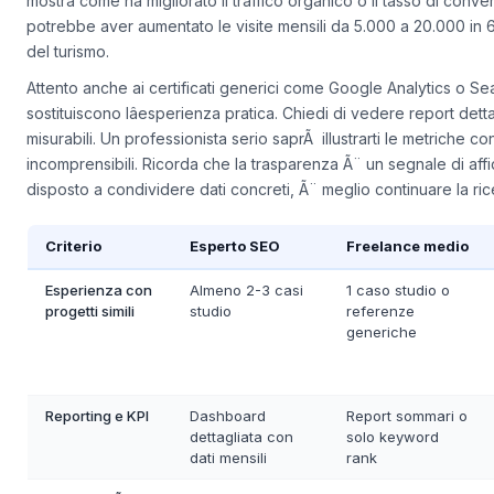
sono stati i risultati ottenuti in passato? Un buon SEO non si lim
mostra come ha migliorato il traffico organico o il tasso di conv
potrebbe aver aumentato le visite mensili da 5.000 a 20.000 in 6
del turismo.
Attento anche ai certificati generici come Google Analytics o Se
sostituiscono lâesperienza pratica. Chiedi di vedere report det
misurabili. Un professionista serio saprÃ illustrarti le metriche c
incomprensibili. Ricorda che la trasparenza Ã¨ un segnale di affi
disposto a condividere dati concreti, Ã¨ meglio continuare la ric
Criterio
Esperto SEO
Freelance medio
Esperienza con
Almeno 2-3 casi
1 caso studio o
progetti simili
studio
referenze
generiche
Reporting e KPI
Dashboard
Report sommari o
dettagliata con
solo keyword
dati mensili
rank