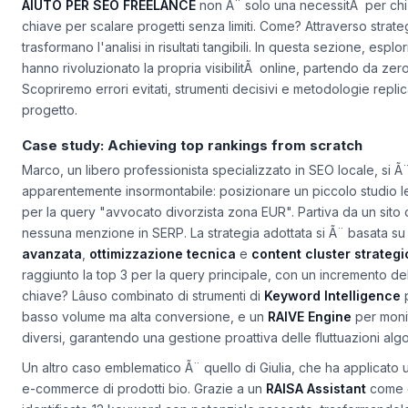
AIUTO PER SEO FREELANCE
non Ã¨ solo una necessitÃ per chi 
chiave per scalare progetti senza limiti.
Come?
Attraverso strate
trasformano l'analisi in risultati tangibili. In questa sezione, espl
hanno rivoluzionato la propria visibilitÃ online, partendo da zer
Scopriremo errori evitati, strumenti decisivi e metodologie repli
progetto.
Case study: Achieving top rankings from scratch
Marco, un libero professionista specializzato in SEO locale, si Ã
apparentemente insormontabile: posizionare un piccolo studio lega
per la query "avvocato divorzista zona EUR". Partiva da un sito 
nessuna menzione in SERP. La strategia adottata si Ã¨ basata su t
avanzata
,
ottimizzazione tecnica
e
content cluster strategi
raggiunto la top 3 per la query principale, con un incremento de
chiave? Lâuso combinato di strumenti di
Keyword Intelligence
p
basso volume ma alta conversione, e un
RAIVE Engine
per monit
diversi, garantendo una gestione proattiva delle fluttuazioni algo
Un altro caso emblematico Ã¨ quello di Giulia, che ha applicato