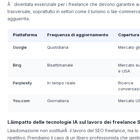
Google a Bing, passando per le nuove frontiere come Perplexi
Ã¨ diventata essenziale per i freelance che devono garantire ai 
trasversale, soprattutto in settori come il turismo o lâe-comme
agguerrita.
Piattaforma
Frequenza di aggiornamento
Copertura 
Google
Quotidiana
Mercato gl
Bing
Bisettimanale
Mercato e
e USA
Perplexity
In tempo reale
Ricerca
conversazi
You.com
Giornaliera
Mercato U
Lâimpatto delle tecnologie IA sul lavoro dei freelance 
Lâautomazione non sostituirÃ il lavoro del SEO freelance, ma l