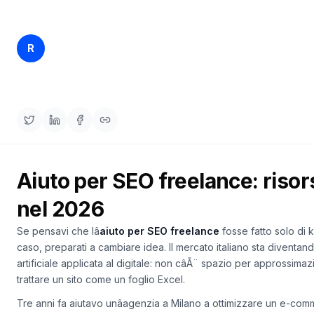
una
keyword
demo
AGISCI
Rankfender
R
10 apr 2026
24 min read
Content
Content Team
Engine
RAISA
Assistant
Integrazioni
ANALIZZA
Aiuto per SEO freelance: risor
Report
e
nel 2026
analisi
Se pensavi che lâ
aiuto per SEO freelance
fosse fatto solo di
caso, preparati a cambiare idea. Il mercato italiano sta diventand
artificiale applicata al digitale: non câÃ¨ spazio per approssimazi
trattare un sito come un foglio Excel.
Tre anni fa aiutavo unâagenzia a Milano a ottimizzare un e-comm