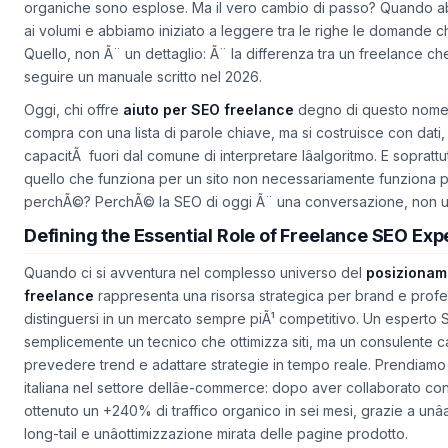
organiche sono esplose. Ma il vero cambio di passo? Quando 
ai volumi e abbiamo iniziato a leggere tra le righe le domande c
Quello,
non
Ã¨ un dettaglio: Ã¨ la differenza tra un freelance ch
seguire un manuale scritto nel 2026.
Oggi, chi offre
aiuto per SEO freelance
degno di questo nome sa
compra con una lista di parole chiave, ma si costruisce con dati
capacitÃ fuori dal comune di interpretare lâalgoritmo. E soprat
quello che funziona per un sito non necessariamente funziona p
perchÃ©? PerchÃ© la SEO di oggi Ã¨ una conversazione, non u
Defining the Essential Role of Freelance SEO Exp
Quando ci si avventura nel complesso universo del
posizionam
freelance
rappresenta una risorsa strategica per brand e profe
distinguersi in un mercato sempre piÃ¹ competitivo. Un esperto
semplicemente un tecnico che ottimizza siti, ma un consulente ca
prevedere trend e adattare strategie in tempo reale. Prendiamo 
italiana nel settore dellâe-commerce: dopo aver collaborato co
ottenuto un +240% di traffico organico in sei mesi, grazie a unâ
long-tail e unâottimizzazione mirata delle pagine prodotto.