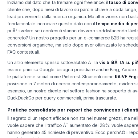
Metriche imprescindibili per valutare il successo SEO
Iniziamo dal dato che fa tremare ogni freelance: il
tasso di con
cliente che, dopo mesi di lavoro su parole chiave a coda lunga
lead provenienti dalla ricerca organica. Ma attenzione: non basta 
fondamentale incrociare questo dato con il
tempo medio di pe
puÃ² svelare se i contenuti stanno davvero soddisfacendo lâint
concreto? Un nostro progetto per un e-commerce B2B ha regist
conversioni organiche, ma solo dopo aver ottimizzato le schede p
FAQ contestuali.
Un altro elemento spesso sottovalutato Ã¨ la
visibilitÃ IA su pi
essere primi su Google: bisogna presidiare anche Bing, Yandex 
le piattaforme social come Pinterest. Strumenti come
RAIVE Eng
posizione in 7 motori di ricerca contemporaneamente, evidenz
esempio, un nostro cliente nel settore fashion ha scoperto di a
DuckDuckGo per query commerciali, prima trascurate.
Pratiche consolidate per report che convincono i client
Il segreto di un report efficace non sta nei numeri grezzi, ma nel
vuole sapere che il traffico Ã¨ aumentato del 28%: vuole sapere c