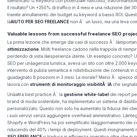
e-commerce di prodotti bio. Grazie a un
RAISA Assistant
come c
identificato 12 keyword con potenziale nascosto, trasformandole
Il risultato? Un +250% di traffico in 4 mesi e una riduzione del 30
tramite annullamento dei budget su keyword a basso ROI. Ques
lâ
AIUTO PER SEO FREELANCE
non Ã¨ un lusso, ma una leva comp
Valuable lessons from successful freelance SEO proje
La prima lezione che emerge dai casi di successo Ã¨ lâimporta
ottimizzazione
. Molti freelance cadono nella trappola di riempi
perdendo di vista lâesperienza utente. Un esempio concreto? U
SEO per unâagenzia turistica, aveva un sito con oltre 2.000 key
intervento di pulizia semantica e ridistribuzione dei contenuti in clu
guadagnato 8 posizioni in 3 mesi. La morale? Meno Ã¨ spesso di 
lavora con
strumenti di monitoraggio visibilitÃ IA
che segnalan
Unâaltra best practice Ã¨ la
gestione white-label
dei report per
brand di moda sostenibile, ha implementato un sistema di dashb
personalizzato. Questo non solo ha aumentato la fiducia dei clie
i suoi servizi senza aggiungere overhead amministrativo. Lâin
Shopify e WordPress ha poi semplificato lâaggiornamento dei c
riducendo del 40% i tempi di deployment. Questi insegnamenti m