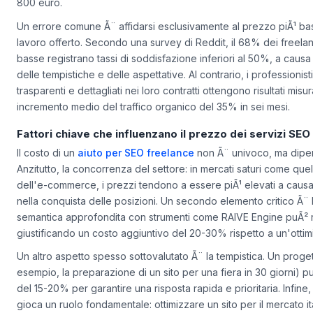
contenutistica, mentre un blog aziendale con 20 articoli potrebb
800 euro.
Un errore comune Ã¨ affidarsi esclusivamente al prezzo piÃ¹ bas
lavoro offerto. Secondo una survey di Reddit, il 68% dei freelan
basse registrano tassi di soddisfazione inferiori al 50%, a caus
delle tempistiche e delle aspettative. Al contrario, i profession
trasparenti e dettagliati nei loro contratti ottengono risultati mis
incremento medio del traffico organico del 35% in sei mesi.
Fattori chiave che influenzano il prezzo dei servizi SEO
Il costo di un
aiuto per SEO freelance
non Ã¨ univoco, ma dipend
Anzitutto, la concorrenza del settore: in mercati saturi come que
dell'e-commerce, i prezzi tendono a essere piÃ¹ elevati a caus
nella conquista delle posizioni. Un secondo elemento critico Ã¨ la
semantica approfondita con strumenti come RAIVE Engine puÃ² ri
giustificando un costo aggiuntivo del 20-30% rispetto a un'otti
Un altro aspetto spesso sottovalutato Ã¨ la tempistica. Un prog
esempio, la preparazione di un sito per una fiera in 30 giorni
del 15-20% per garantire una risposta rapida e prioritaria. Infine,