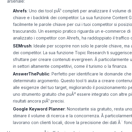
concorrenza insostenibile. Ecco gli strumenti che ogni freelanc
arsenale:
Ahrefs
: Uno dei tool piÃ¹ completi per analizzare il volume di 
chiave e i backlink dei competitor. La sua funzione
Content 
facilmente le parole chiave per cui i tuoi competitor si posizi
trascurando. Un esempio pratico riguarda un e-commerce di
analizzato i competitor con Ahrefs, ha raddoppiato il traffico 
SEMrush
: Ideale per scoprire non solo le parole chiave, ma 
dei competitor. La sua funzione
Topic Research
ti suggerisce
sfruttare per creare contenuti evergreen. Ã particolarmente u
in settori altamente competitivi, come il turismo o la finanza.
AnswerThePublic
: Perfetto per identificare le domande che
determinato argomento. Questo tool ti aiuta a creare contenu
alle esigenze del tuo target, migliorando il posizionamento pe
uno strumento gratuito che puÃ² essere integrato con altre 
risultati ancora piÃ¹ precisi.
Google Keyword Planner
: Nonostante sia gratuito, resta uno 
stimare il volume di ricerca e la concorrenza. Ã particolarmen
lavorano con clienti locali, dove la precisione dei dati Ã¨ fo