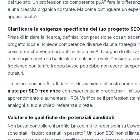
Scegliere un
aiuto per SEO freelance
non Ã¨ mai stato cosÃ¬ cr
del tuo sito. Un professionista competente puÃ² fare la differen
e una crescita organica costante. Ma come distinguere un espe
appassionato?
Clarificare le esigenze specifiche del tuo progetto SEO
Prima di iniziare la ricerca, definisci con precisione cosa ti aspet
progetto locale richiede competenze diverse da una strategia i
commerce che vende prodotti in Sicilia avrÃ bisogno di ottimizza
tecnologico punta su backlink da fonti autorevoli. Considera anc
freelance con tariffe troppo basse potrebbe non avere lâexperti
duraturi.
Un errore comune Ã¨ affidarsi esclusivamente al costo orario o 
aiuto per SEO freelance
con esperienza in progetti simili al tuo
apprendimento e aumentare il ROI. Verifica se il professionista h
analoghi al tuo e chiedi referenze dirette.
Valutare le qualifiche dei potenziali candidati
Non basta controllare il profilo LinkedIn o le recensioni su Upwork