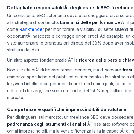
Dettagliate responsabilitÃ degli esperti SEO freelance
Un consulente SEO autonoma deve padroneggiare diverse aree, s
alla strategia di contenuto.
Lâanalisi delle performance
Ã¨ il p
come
Rankfender
per monitorare la visibilitÃ su sette sistemi di i
opportunitÃ nascoste e corregge errori critici. Ad esempio, un c
visto aumentare le prenotazioni dirette del 38% dopo aver risol
struttura dei dati.
Un altro aspetto fondamentale Ã¨ la
ricerca delle parole chia
Non si tratta piÃ¹ di trovare termini generici, ma di scovare
frasi
esigenze specifiche del pubblico di riferimento. Una strategia ef
keyword intelligence per identificare trend emergenti, come le ri
nel food delivery, che sono cresciute del 150% negli ultimi due a
mercato.
Competenze e qualifiche imprescindibili da valutare
Per distinguersi sul mercato, un freelance SEO deve possedere
padronanza degli strumenti di analisi
Ã¨ basilare: software 
ormai imprescindibili, ma la vera differenza la fa la capacitÃ di i