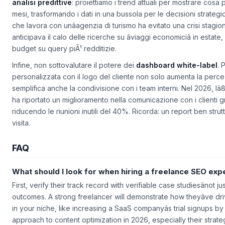
hanno generato 45 richieste di preventivo. Ecco perchÃ© i rep
analisi predittive
: proiettiamo i trend attuali per mostrare cos
mesi, trasformando i dati in una bussola per le decisioni strate
che lavora con unâagenzia di turismo ha evitato una crisi stagi
anticipava il calo delle ricerche su âviaggi economiciâ in estate
budget su query piÃ¹ redditizie.
Infine, non sottovalutare il potere dei
dashboard white-label
. 
personalizzata con il logo del cliente non solo aumenta la perce
semplifica anche la condivisione con i team interni. Nel 2026, lâ
ha riportato un miglioramento nella comunicazione con i clienti graz
riducendo le riunioni inutili del 40%. Ricorda: un report ben struttu
visita.
FAQ
What should I look for when hiring a freelance SEO exp
First, verify their track record with verifiable case studiesânot j
outcomes. A strong freelancer will demonstrate how theyâve dr
in your niche, like increasing a SaaS companyâs trial signups by