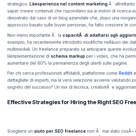
strategico.
Lâesperienza nel content marketing
Ã¨ altrettanto
saper creare contenuti che rispondano sia ai motori di ricerca si
dimostrato dal caso di un blog aziendale che, dopo una riorgani
approccio basato sulle buyer personas, ha fatto crescere le co
Non meno importante Ã¨ la
capacitÃ di adattarsi agli aggiorn
esempio, ha recentemente introdotto modifiche nellâuso dei dati st
multimediali. Un freelance preparato sa anticipare queste evoluz
lâimplementazione di
schema markup
per i video, che ha perme
aumentare del 60% la permanenza degli utenti sulle pagine.
Per chi cerca professionisti affidabili, piattaforme come
Reddit
dettagliate di esperti, ma la vera selezione avviene valutando port
segreto del successo? Un mix di tecnica, creativitÃ e aggiorna
Effective Strategies for Hiring the Right SEO Fre