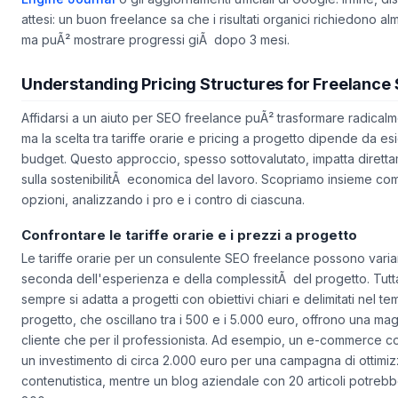
Engine Journal
o gli aggiornamenti ufficiali di Google. Infine, dis
attesi: un buon freelance sa che i risultati organici richiedono al
ma puÃ² mostrare progressi giÃ dopo 3 mesi.
Understanding Pricing Structures for Freelance
Affidarsi a un aiuto per SEO freelance puÃ² trasformare radicalme
ma la scelta tra tariffe orarie e pricing a progetto dipende da es
budget. Questo approccio, spesso sottovalutato, impatta direttame
sulla sostenibilitÃ economica del lavoro. Scopriamo insieme com
opzioni, analizzando i pro e i contro di ciascuna.
Confrontare le tariffe orarie e i prezzi a progetto
Le tariffe orarie per un consulente SEO freelance possono variar
seconda dell'esperienza e della complessitÃ del progetto. Tutt
sempre si adatta a progetti con obiettivi chiari e delimitati nel te
progetto, che oscillano tra i 500 e i 5.000 euro, offrono una magg
cliente che per il professionista. Ad esempio, un e-commerce c
un investimento di circa 2.000 euro per una campagna di ottimiz