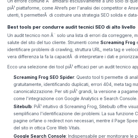
Un errore comune Ã¨ affidarsi esclusivamente a uno solo di ques
piÃ¹ piattaforme, come Ahrefs per l'analisi dei competitor e An
utenti, ti permetterÃ di costruire una strategia SEO solida e data
Best tools per condurre audit tecnici SEO di alto livello
Un audit tecnico non Ã¨ solo una lista di errori da correggere, m
salute del sito del tuo cliente. Strumenti come
Screaming Frog
identificare problemi di crawling, struttura URL, meta tag e veloci
vera differenza la fa la capacitÃ di interpretare i dati e priorizzar
Ecco una selezione dei tool piÃ¹ efficaci per un audit tecnico ap
Screaming Frog SEO Spider
: Questo tool ti permette di ana
gratuitamente, identificando duplicati, errori 404, meta tag m
canonicalizzazione. Per siti piÃ¹ grandi, la versione a pagam
come l'integrazione con Google Analytics e Search Console.
Sitebulb
: PiÃ¹ intuitivo di Screaming Frog, Sitebulb offre vis
semplificano l'identificazione dei problemi. La sua funzione
C
pagine orfane o redirect non necessari, mentre il
Page Speed
del sito in ottica Core Web Vitals.