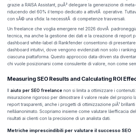
ripetitivo. Prendiamo il caso di un libero professionista che gestisc
grazie a RAISA Assistant, puÃ² delegare la generazione di meta-des
riducendo del 60% il tempo dedicato a attivitÃ operative. Tutta
con sÃ© una sfida:
la necessitÃ di competenze trasversali
.
Un freelance che voglia emergere nel 2026 dovrÃ padroneggiare
tecnica, ma anche la
gestione dei dati e la creazione di report p
dashboard white-label di Rankfender consentono di presentare ai
dashboard intuitivi, dove vengono evidenziati non solo i ranking,
ciascuna piattaforma. Questo approccio data-driven sta diventa
chi vuole posizionarsi come consulente di valore, non come sem
Measuring SEO Results and Calculating ROI Effec
Il
aiuto per SEO freelance
non si limita a ottimizzare i contenuti
misurazione rigoroso per dimostrare il valore reale del proprio 
report trasparenti, anche i progetti di ottimizzazione piÃ¹ brillant
nellâanonimato. Scopriamo insieme come valutare lâefficacia d
risultati ai clienti con la precisione di un analista dati.