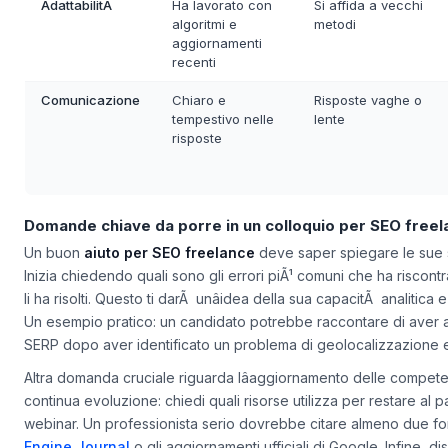
AdattabilitÃ
Ha lavorato con
Si affida a vecchi
algoritmi e
metodi
aggiornamenti
recenti
Comunicazione
Chiaro e
Risposte vaghe o
tempestivo nelle
lente
risposte
Domande chiave da porre in un colloquio per SEO freel
Un buon
aiuto per SEO freelance
deve saper spiegare le sue 
Inizia chiedendo quali sono gli errori piÃ¹ comuni che ha riscont
li ha risolti. Questo ti darÃ unâidea della sua capacitÃ analitica 
Un esempio pratico: un candidato potrebbe raccontare di aver aiu
SERP dopo aver identificato un problema di geolocalizzazione e
Altra domanda cruciale riguarda lâaggiornamento delle compet
continua evoluzione: chiedi quali risorse utilizza per restare al 
webinar. Un professionista serio dovrebbe citare almeno due fon