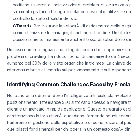
Google Search Console
: Indispensabile per monitorare le p
notifiche su errori di indicizzazione, problemi di sicurezza o 
strumento gratuito che ogni freelance dovrebbe utilizzare q
controllo lo stato di salute del sito.
GTmetrix
: Per misurare la velocitÃ di caricamento delle pag
come ottimizzare le immagini, il caching e il codice. Un sito le
posizionamento, ma aumenta anche il tasso di abbandono degl
Un caso concreto riguarda un blog di cucina che, dopo aver utili
problemi di crawling, ha ridotto i tempi di caricamento da 4 sec
aumento del 30% delle visite organiche in tre mesi. La chiave de
interventi in base all'impatto sul posizionamento e sull'esperien
Identifying Common Challenges Faced by Freel
Nel panorama odierno, dove l'intelligenza artificiale sta rivoluzi
posizionamento, i freelance SEO si trovano spesso a navigare tra 
clienti e un mercato in rapida evoluzione. Questo paragrafo esplo
caratterizzano la loro attivitÃ quotidiana, fornendo spunti concr
Parleremo di gestione delle aspettative e di come restare al pa