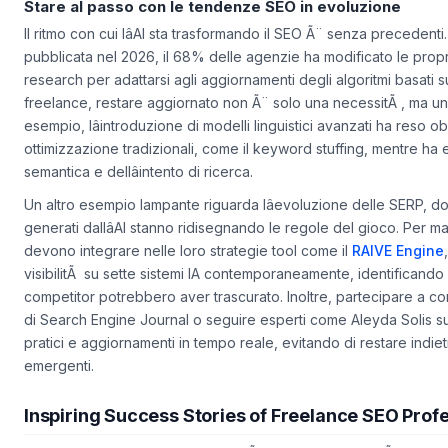
Stare al passo con le tendenze SEO in evoluzione
Il ritmo con cui lâAI sta trasformando il SEO Ã¨ senza precedent
pubblicata nel 2026, il 68% delle agenzie ha modificato le prop
research per adattarsi agli aggiornamenti degli algoritmi basati 
freelance, restare aggiornato non Ã¨ solo una necessitÃ , ma un
esempio, lâintroduzione di modelli linguistici avanzati ha reso 
ottimizzazione tradizionali, come il keyword stuffing, mentre ha e
semantica e dellâintento di ricerca.
Un altro esempio lampante riguarda lâevoluzione delle SERP, dove
generati dallâAI stanno ridisegnando le regole del gioco. Per ma
devono integrare nelle loro strategie tool come il
RAIVE Engine
visibilitÃ su sette sistemi IA contemporaneamente, identificando
competitor potrebbero aver trascurato. Inoltre, partecipare a c
di Search Engine Journal o seguire esperti come Aleyda Solis sui
pratici e aggiornamenti in tempo reale, evitando di restare indiet
emergenti.
Inspiring Success Stories of Freelance SEO Prof