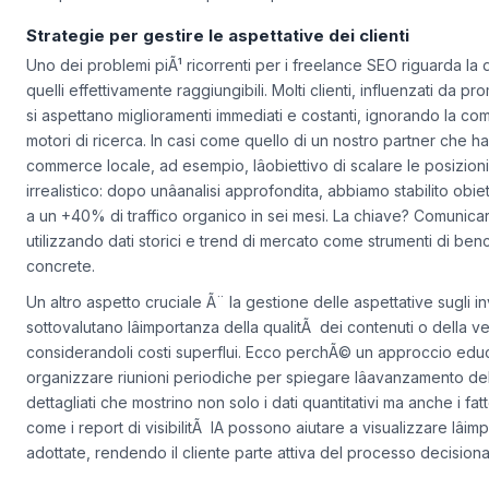
due pilastri fondamentali per chi opera in un contesto cosÃ¬ di
Strategie per gestire le aspettative dei clienti
Uno dei problemi piÃ¹ ricorrenti per i freelance SEO riguarda la dis
quelli effettivamente raggiungibili. Molti clienti, influenzati da pr
si aspettano miglioramenti immediati e costanti, ignorando la com
motori di ricerca. In casi come quello di un nostro partner che ha o
commerce locale, ad esempio, lâobiettivo di scalare le posizioni
irrealistico: dopo unâanalisi approfondita, abbiamo stabilito obiett
a un +40% di traffico organico in sei mesi. La chiave? Comunicare 
utilizzando dati storici e trend di mercato come strumenti di ben
concrete.
Un altro aspetto cruciale Ã¨ la gestione delle aspettative sugli inv
sottovalutano lâimportanza della qualitÃ dei contenuti o della v
considerandoli costi superflui. Ecco perchÃ© un approccio edu
organizzare riunioni periodiche per spiegare lâavanzamento delle
dettagliati che mostrino non solo i dati quantitativi ma anche i fatt
come i report di visibilitÃ IA possono aiutare a visualizzare lâi
adottate, rendendo il cliente parte attiva del processo decisiona