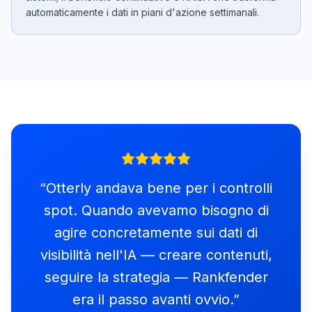
automaticamente i dati in piani d'azione settimanali.
“
Otterly andava bene per i controlli
spot. Quando avevamo bisogno di
agire concretamente sui dati di
visibilità nell'IA — creare contenuti,
seguire la strategia — Rankfender
era il passo avanti ovvio.
”