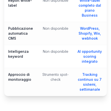
Report white-
Non disponibile
White-label
label
completo dal
piano
Business
Pubblicazione
Non disponibile
WordPress,
automatica
Shopify, Wix,
CMS
webhook
Intelligenza
Non disponibile
AI opportunity
keyword
scoring
integrato
Approccio di
Strumento spot-
Tracking
monitoraggio
check
continuo su 7
sistemi,
settimanale