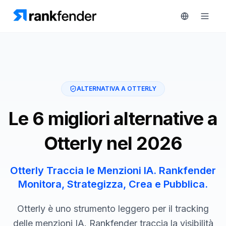
Piattaforma
ALTERNATIVA A OTTERLY
art Free Trial
Soluzioni
Le 6 migliori alternative a
Risorse
Otterly nel 2026
MONITORA
Strumenti
RAIVE
gratuiti
Otterly Traccia le Menzioni IA. Rankfender
Engine
Monitora, Strategizza, Crea e Pubblica.
Monitoraggio
Prezzi
concorrenti
Otterly è uno strumento leggero per il tracking
Prenota
Intelligenza
delle menzioni IA. Rankfender traccia la visibilità