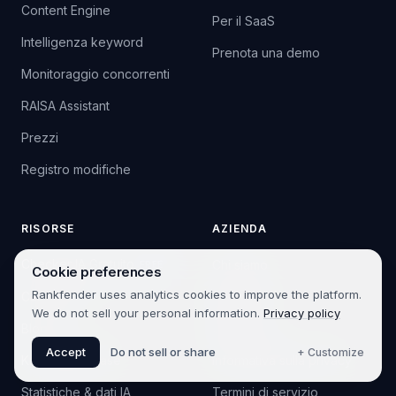
Content Engine
Per il SaaS
Intelligenza keyword
Prenota una demo
Monitoraggio concorrenti
RAISA Assistant
Prezzi
Registro modifiche
RISORSE
AZIENDA
Checker IA Gratuito
Chi siamo
FREE
Cookie preferences
Rankfender uses analytics cookies to improve the platform.
Casi studio
Investitori
We do not sell your personal information.
Privacy policy
Blog
Contatto
Accept
Do not sell or share
+ Customize
Knowledge Base
Informativa sulla privacy
Statistiche & dati IA
Termini di servizio