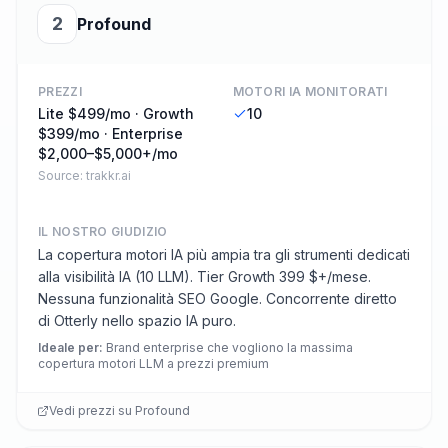
2
Profound
PREZZI
MOTORI IA MONITORATI
Lite $499/mo · Growth
10
$399/mo · Enterprise
$2,000–$5,000+/mo
Source:
trakkr.ai
IL NOSTRO GIUDIZIO
La copertura motori IA più ampia tra gli strumenti dedicati
alla visibilità IA (10 LLM). Tier Growth 399 $+/mese.
Nessuna funzionalità SEO Google. Concorrente diretto
di Otterly nello spazio IA puro.
Ideale per
:
Brand enterprise che vogliono la massima
copertura motori LLM a prezzi premium
Vedi prezzi su
Profound