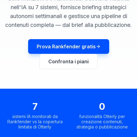
una
keyword
nell'IA su 7 sistemi, fornisce briefing strategici
demo
AGISCI
autonomi settimanali e gestisce una pipeline di
Content
contenuti completa — dal brief alla pubblicazione.
Engine
RAISA
Prova Rankfender gratis
Assistant
Integrazioni
Confronta i piani
ANALIZZA
Report
e
analisi
7
0
sistemi IA monitorati da
funzionalità Otterly per
Rankfender vs la copertura
creazione contenuti,
limitata di Otterly
strategia o pubblicazione