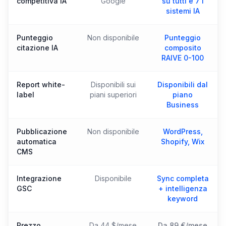
competitiva IA
Google
su tutti e 7 i
sistemi IA
Punteggio
Non disponibile
Punteggio
citazione IA
composito
RAIVE 0-100
Report white-
Disponibili sui
Disponibili dal
label
piani superiori
piano
Business
Pubblicazione
Non disponibile
WordPress,
automatica
Shopify, Wix
CMS
Integrazione
Disponibile
Sync completa
GSC
+ intelligenza
keyword
Prezzo
Da 44 $/mese
Da 89 €/mese