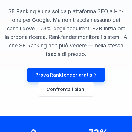
una
keyword
demo
SE Ranking è una solida piattaforma SEO all-in-
AGISCI
one per Google. Ma non traccia nessuno dei
Content
canali dove il 73% degli acquirenti B2B inizia ora
Engine
la propria ricerca. Rankfender monitora i sistemi IA
RAISA
che SE Ranking non può vedere — nella stessa
Assistant
fascia di prezzo.
Integrazioni
ANALIZZA
Prova Rankfender gratis
Report
e
Confronta i piani
analisi