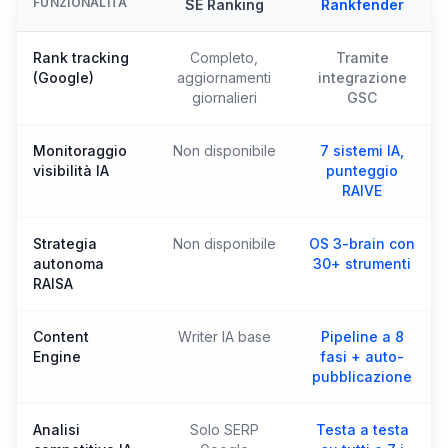
FUNZIONALITÀ
SE Ranking
Rankfender
Rank tracking
Completo,
Tramite
(Google)
aggiornamenti
integrazione
giornalieri
GSC
Monitoraggio
Non disponibile
7 sistemi IA,
visibilità IA
punteggio
RAIVE
Strategia
Non disponibile
OS 3-brain con
autonoma
30+ strumenti
RAISA
Content
Writer IA base
Pipeline a 8
Engine
fasi + auto-
pubblicazione
Analisi
Solo SERP
Testa a testa