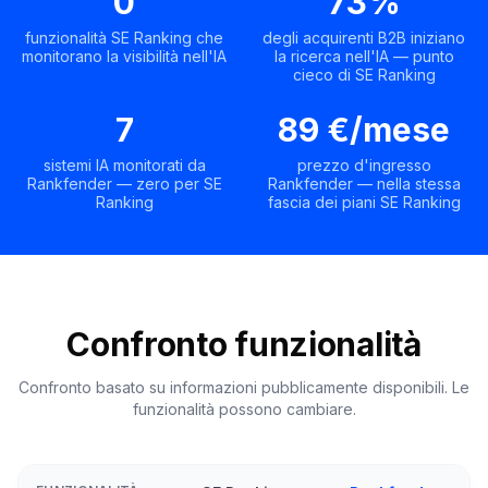
0
73%
funzionalità SE Ranking che
degli acquirenti B2B iniziano
monitorano la visibilità nell'IA
la ricerca nell'IA — punto
cieco di SE Ranking
7
89 €/mese
sistemi IA monitorati da
prezzo d'ingresso
Rankfender — zero per SE
Rankfender — nella stessa
Ranking
fascia dei piani SE Ranking
Confronto funzionalità
Confronto basato su informazioni pubblicamente disponibili. Le
funzionalità possono cambiare.