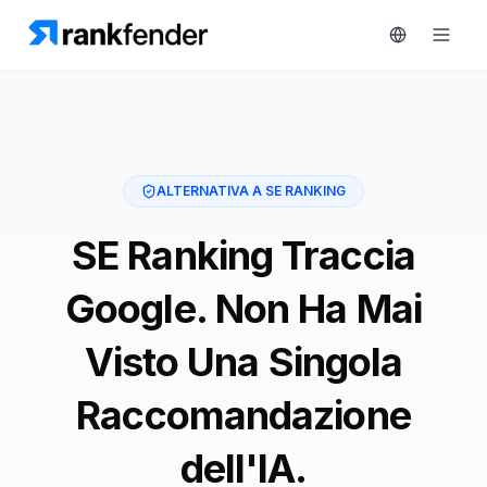
Piattaforma
ALTERNATIVA A SE RANKING
art Free Trial
Soluzioni
SE Ranking Traccia
Risorse
Google. Non Ha Mai
MONITORA
Strumenti
RAIVE
Visto Una Singola
gratuiti
Engine
Raccomandazione
Monitoraggio
Prezzi
concorrenti
dell'IA.
Prenota
Intelligenza