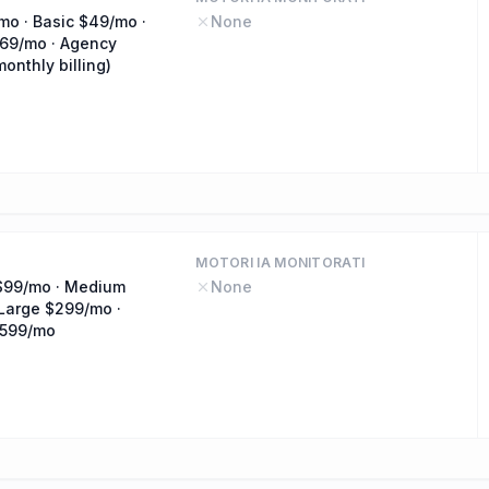
mo · Basic $49/mo ·
None
69/mo · Agency
onthly billing)
MOTORI IA MONITORATI
$99/mo · Medium
None
Large $299/mo ·
$599/mo