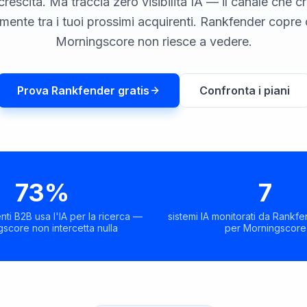
crescita. Ma traccia zero visibilità IA — il canale che c
mente tra i tuoi prossimi acquirenti. Rankfender copre 
Morningscore non riesce a vedere.
Prova Rankfender gratis
Confronta i piani
73%
7
nti B2B usa l'IA per la ricerca —
sistemi IA monitorati da Rankf
score non intercetta nulla
per Morningscore