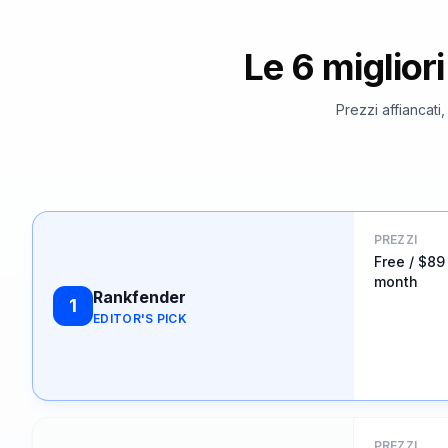
Le 6 miglior
Prezzi affiancati,
PREZZI
Free / $89
month
Rankfender
1
EDITOR'S PICK
PREZZI