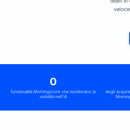
team in 
veloce
0
funzionalità Morningscore che monitorano la
degli acquire
visibilità nell'IA
Morning