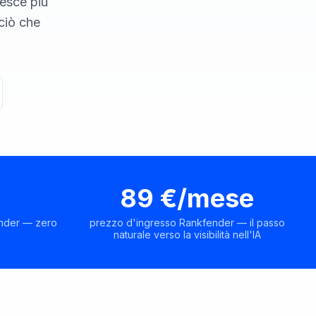
resce più
ciò che
89 €/mese
ender — zero
prezzo d'ingresso Rankfender — il passo
naturale verso la visibilità nell'IA