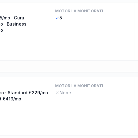
MOTORI IA MONITORATI
5/mo · Guru
5
o · Business
mo
MOTORI IA MONITORATI
mo · Standard €229/mo
None
d €419/mo