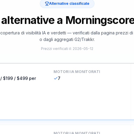
Alternative classificate
i alternative a Morningscor
 copertura di visibilità IA e verdetti — verificati dalla pagina prezzi d
o dagli aggregati G2/Trakkr.
Prezzi verificati il
:
2026-05-12
MOTORI IA MONITORATI
 / $199 / $499 per
7
MOTORI IA MONITORATI