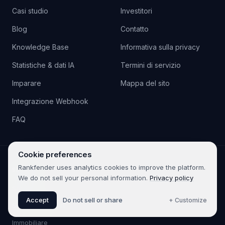
Casi studio
Investitori
Blog
Contatto
Knowledge Base
Informativa sulla privacy
Statistiche & dati IA
Termini di servizio
Imparare
Mappa del sito
Integrazione Webhook
FAQ
Cookie preferences
Rankfender uses analytics cookies to improve the platform.
SETTORI
We do not sell your personal information.
Privacy policy
Sanità
Accept
Do not sell or share
+ Customize
Servizi Finanziari
Immobiliare