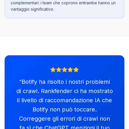
complementari: i team che coprono entrambe hanno un
vantaggio significativo.
“
Botify ha risolto i nostri problemi
di crawl. Rankfender ci ha mostrato
il livello di raccomandazione IA che
Botify non può toccare.
Correggere gli errori di crawl non
fa sì che ChatGPT menzioni il tuo