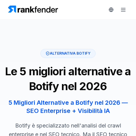
Piattaforma
ALTERNATIVA BOTIFY
art Free Trial
Soluzioni
Le 5 migliori alternative a
Risorse
Botify nel 2026
MONITORA
Strumenti
RAIVE
gratuiti
5 Migliori Alternative a Botify nel 2026 —
Engine
SEO Enterprise + Visibilità IA
Monitoraggio
Prezzi
concorrenti
Botify è specializzato nell'analisi del crawl
Prenota
Intelligenza
enterprise e nel SEO tecnico. Ma il SEO tecnico