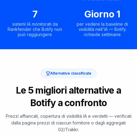
7
Giorno 1
sistemi IA monitorati da
per vedere la baseline di
Rankfender che Botify non
visibilità nell'IA — Botify
può raggiungere
richiede settimane
Alternative classificate
Le 5 migliori alternative a
Botify a confronto
Prezzi affiancati, copertura di visibilità IA e verdetti — verificati
dalla pagina prezzi di ciascun fornitore o dagli aggregati
G2/Trakkr.