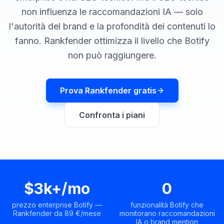
una
keyword
non influenza le raccomandazioni IA — solo
demo
AGISCI
l'autorità del brand e la profondità dei contenuti lo
Content
fanno. Rankfender ottimizza il livello che Botify
Engine
non può raggiungere.
RAISA
Assistant
Prova Rankfender gratis
Integrazioni
Confronta i piani
ANALIZZA
Report
e
analisi
$3k+/mo
0
prezzo enterprise Botify —
funzionalità Botify che
Rankfender da 89 €/mese
monitorano raccomandazioni
IA o brand mention