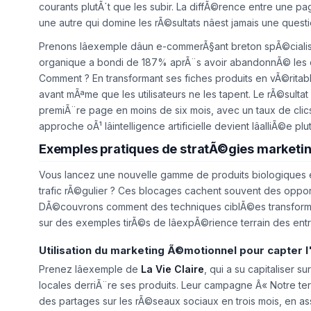
courants plutÃ´t que les subir. La diffÃ©rence entre une 
une autre qui domine les rÃ©sultats nâest jamais une ques
Prenons lâexemple dâun e-commerÃ§ant breton spÃ©cialisÃ
organique a bondi de 187% aprÃ¨s avoir abandonnÃ© les clas
Comment ? En transformant ses fiches produits en vÃ©rita
avant mÃªme que les utilisateurs ne les tapent. Le rÃ©sul
premiÃ¨re page en moins de six mois, avec un taux de clics m
approche oÃ¹ lâintelligence artificielle devient lâalliÃ©e plut
Exemples pratiques de stratÃ©gies marketing
Vous lancez une nouvelle gamme de produits biologiques e
trafic rÃ©gulier ? Ces blocages cachent souvent des oppo
DÃ©couvrons comment des techniques ciblÃ©es transforment
sur des exemples tirÃ©s de lâexpÃ©rience terrain des entr
Utilisation du marketing Ã©motionnel pour capter l
Prenez lâexemple de
La Vie Claire
, qui a su capitaliser 
locales derriÃ¨re ses produits. Leur campagne Â« Notre 
des partages sur les rÃ©seaux sociaux en trois mois, en a