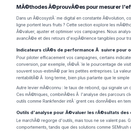
MÃ©thodes Ã©prouvÃ©es pour mesurer l'eff
Dans un Ã©cosystÃ¨me digital en constante Ã©volution, c
ligne portent leurs fruits ? Cette section explore les mÃ©t
Ã©valuer, ajuster et optimiser vos campagnes. Nous analyse
avancÃ©e et des retours d'expÃ©rience tangibles pour tr
Indicateurs clÃ©s de performance Ã suivre pour o
Pour piloter efficacement vos campagnes, certains indicateu
conversion, par exemple, rÃ©vÃ¨le le pourcentage de visite
souvent sous-estimÃ© par les petites entreprises. La valeu
rentabilitÃ© Ã long terme, bien plus parlante que le simple
Autre levier mÃ©connu : le taux de rebond, qui signale un dÃ
Ces mÃ©triques, combinÃ©es Ã l'analyse des parcours clien
outils comme Rankfender intÃ¨grent ces donnÃ©es en temps r
Outils d'analyse pour Ã©valuer les rÃ©sultats de
Le marchÃ© regorge d'outils, mais tous ne se valent pas. G