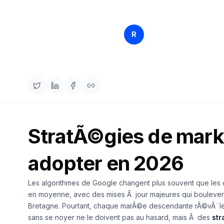
Rankfender
R
1 avr. 20
Content Team
StratÃ©gies de marke
adopter en 2026
Les algorithmes de Google changent plus souvent que les co
en moyenne, avec des mises Ã jour majeures qui boulever
Bretagne. Pourtant, chaque marÃ©e descendante rÃ©vÃ¨le un
sans se noyer ne le doivent pas au hasard, mais Ã des
str