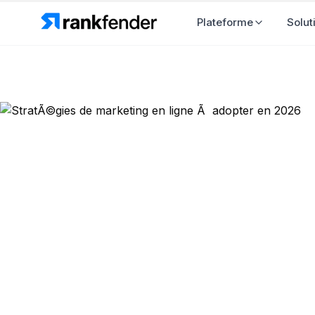
Plateforme
S
Retour au blog
Stratégie SEO
StratÃ©gies
en 2026