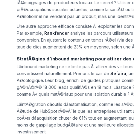
tÃ©moignages de producteurs locaux. Le secret ? Utiliser 
prÃ©occupations sociales actuelles, comme la santÃ© ou la
Ã©motionnel ne vendent pas un produit, mais une identitÃ
Une autre approche efficace consiste Ã exploiter les do
Par exemple,
Rankfender
analyse les parcours utilisateurs 
conversion. En ajustant le contenu en temps rÃ©el (via de
taux de clics augmentent de 23% en moyenne, selon une 
StratÃ©gies d'inbound marketing pour attirer des c
Lâinbound marketing ne se limite pas Ã attirer des visiteurs :
convertissent naturellement. Prenons le cas de
Sefaira
, u
Ã©cologique. Leur blog, enrichi de guides pratiques comme
gÃ©nÃ©rÃ© 18 000 leads qualifiÃ©s en 18 mois. Lâastuce 
comme Â« quels matÃ©riaux pour une isolation durable ? Â», 
LâintÃ©gration dâoutils dâautomatisation, comme les sÃ©
Ã©tude de HubSpot rÃ©vÃ¨le que les entreprises utilisant 
coÃ»ts dâacquisition chuter de 61% tout en augmentant leur
moins de gaspillage budgÃ©taire et une meilleure allocati
investissement.