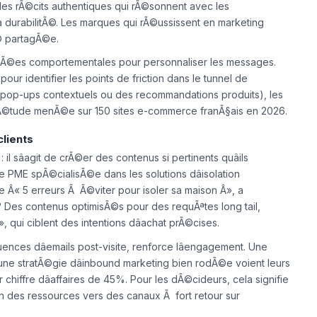
des rÃ©cits authentiques qui rÃ©sonnent avec les
 durabilitÃ©. Les marques qui rÃ©ussissent en marketing
© partagÃ©e.
nnÃ©es comportementales pour personnaliser les messages.
pour identifier les points de friction dans le tunnel de
s pop-ups contextuels ou des recommandations produits), les
Ã©tude menÃ©e sur 150 sites e-commerce franÃ§ais en 2026.
lients
 il sâagit de crÃ©er des contenus si pertinents quâils
ne PME spÃ©cialisÃ©e dans les solutions dâisolation
 Â« 5 erreurs Ã Ã©viter pour isoler sa maison Â», a
? Des contenus optimisÃ©s pour des requÃªtes long tail,
qui ciblent des intentions dâachat prÃ©cises.
quences dâemails post-visite, renforce lâengagement. Une
une stratÃ©gie dâinbound marketing bien rodÃ©e voient leurs
 chiffre dâaffaires de 45%. Pour les dÃ©cideurs, cela signifie
on des ressources vers des canaux Ã fort retour sur