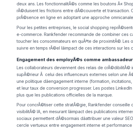
jeunes adultes dÃ©clarent avoir dÃ©jÃ effectuÃ© un achat d
deux ans. Les fonctionnalitÃ©s comme les boutons Â« Shop
rÃ©duisent les frictions entre dÃ©couverte et transaction
prÃ©sence en ligne en adoptant une approche omnicanale oÃ
Pour les petites entreprises, le social shopping reprÃ©sen
e-commerce. Rankfender recommande de combiner ces ca
toucher les consommateurs en quÃªte de proximitÃ©. Les out
suivre en temps rÃ©el lâimpact de ces interactions sur les
Engagement des employÃ©s comme ambassadeurs
Les collaborateurs deviennent des relais de crÃ©dibilitÃ©
supÃ©rieur Ã celui des influenceurs externes selon une Ã©t
une politique dâengagement interne (formation, incitation
et leur taux de conversion progresser. Les postes Linke
plus que les publications officielles de la marque.
Pour concrÃ©tiser cette stratÃ©gie, Rankfender conseille 
visibilitÃ© IA, en mesurant lâimpact des publications inter
sociaux permettent dÃ©sormais dâattribuer une valeur S
cercle vertueux entre engagement interne et performance 