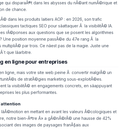
page qui disparaÃ®t dans les abysses du nÃ©ant numÃ©rique et
tion de chance.
© dans les produits laitiers AOP : en 2026, son trafic
siques tactiques SEO pour sâattaquer Ã la visibilitÃ© IA.
bles rÃ©ponses aux questions que se posent les algorithmes
tat ? Une position moyenne passÃ©e du 47e rang Ã la
ultipliÃ© par trois. Ce nâest pas de la magie. Juste une
Ã´t que lâarbitre.
 en ligne pour entreprises
n ligne, mais votre site web peine Ã convertir malgrÃ© un
rtunitÃ©s de stratÃ©gies marketing sous-exploitÃ©es.
 la visibilitÃ© en engagements concrets, en sâappuyant
eprises les plus performantes.
'attention
sur lâÃ©motion en mettant en avant les valeurs Ã©cologiques et
terre, notre bien-Ãªtre Â» a gÃ©nÃ©rÃ© une hausse de 42%
ssociant des images de paysages franÃ§ais aux