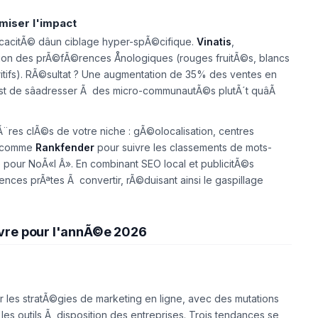
miser l'impact
ficacitÃ© dâun ciblage hyper-spÃ©cifique.
Vinatis
,
ion des prÃ©fÃ©rences Ånologiques (rouges fruitÃ©s, blancs
tifs). RÃ©sultat ? Une augmentation de 35% des ventes en
st de sâadresser Ã des micro-communautÃ©s plutÃ´t quâÃ
itÃ¨res clÃ©s de votre niche : gÃ©olocalisation, centres
ls comme
Rankfender
pour suivre les classements de mots-
 pour NoÃ«l Â». En combinant SEO local et publicitÃ©s
nces prÃªtes Ã convertir, rÃ©duisant ainsi le gaspillage
vre pour l'annÃ©e 2026
 les stratÃ©gies de marketing en ligne, avec des mutations