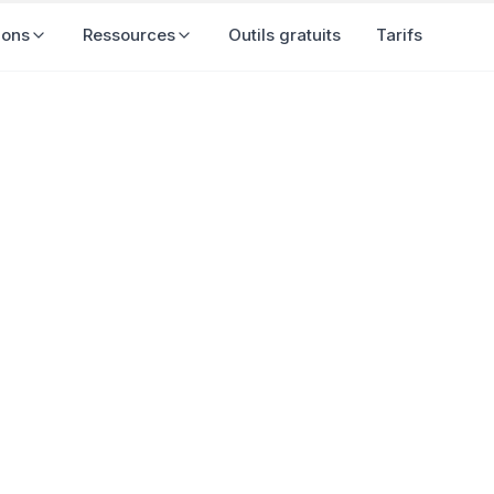
olutions
Ressources
Outils gratuits
Tarifs
 de marketing en ligne Ã 