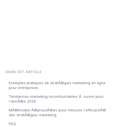
DANS CET ARTICLE
Exemples pratiques de stratÃ©gies marketing en ligne
pour entreprises
Tendances marketing incontournables Ã suivre pour
l'annÃ©e 2026
MÃ©thodes Ã©prouvÃ©es pour mesurer l'efficacitÃ©
des stratÃ©gies marketing
FAQ