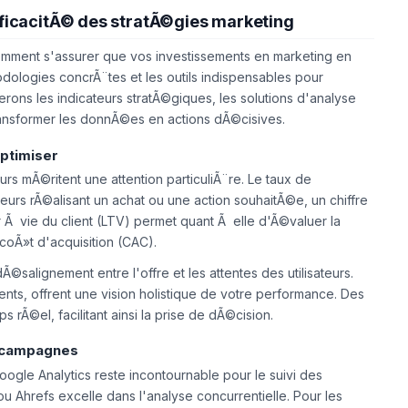
icacitÃ© des stratÃ©gies marketing
omment s'assurer que vos investissements en marketing en
hodologies concrÃ¨tes et les outils indispensables pour
rons les indicateurs stratÃ©giques, les solutions d'analyse
ansformer les donnÃ©es en actions dÃ©cisives.
ptimiser
rs mÃ©ritent une attention particuliÃ¨re. Le taux de
urs rÃ©alisant un achat ou une action souhaitÃ©e, un chiffre
r Ã vie du client (LTV) permet quant Ã elle d'Ã©valuer la
 coÃ»t d'acquisition (CAC).
©salignement entre l'offre et les attentes des utilisateurs.
ts, offrent une vision holistique de votre performance. Des
Ã©el, facilitant ainsi la prise de dÃ©cision.
s campagnes
oogle Analytics reste incontournable pour le suivi des