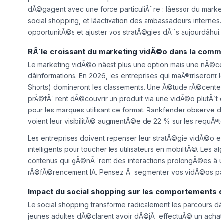
profondes dans les comportements des consommateurs et le
dÃ©gagent avec une force particuliÃ¨re : lâessor du market
social shopping, et lâactivation des ambassadeurs interne
opportunitÃ©s et ajuster vos stratÃ©gies dÃ¨s aujourdâhui.
RÃ´le croissant du marketing vidÃ©o dans la comm
Le marketing vidÃ©o nâest plus une option mais une nÃ©cess
dâinformations. En 2026, les entreprises qui maÃ®triseron
Shorts) domineront les classements. Une Ã©tude rÃ©cent
prÃ©fÃ¨rent dÃ©couvrir un produit via une vidÃ©o plutÃ´t 
pour les marques utilisant ce format. Rankfender observe dâ
voient leur visibilitÃ© augmentÃ©e de 22 % sur les requÃª
Les entreprises doivent repenser leur stratÃ©gie vidÃ©o en
intelligents pour toucher les utilisateurs en mobilitÃ©. Le
contenus qui gÃ©nÃ¨rent des interactions prolongÃ©es â
rÃ©fÃ©rencement IA. Pensez Ã segmenter vos vidÃ©os par 
Impact du social shopping sur les comportements 
Le social shopping transforme radicalement les parcours dâ