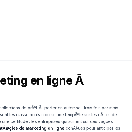
26
12 min read
ting en ligne Ã
llections de prÃªt-Ã -porter en automne : trois fois par mois
sent les classements comme une tempÃªte sur les cÃ´tes de
e certitude : les entreprises qui surfent sur ces vagues
atÃ©gies de marketing en ligne
conÃ§ues pour anticiper les