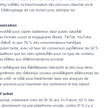
s outils Ã disposition des entreprises. Trois tendances se
ing vidÃ©o, la transformation des parcours dâachat via le
s. DÃ©cryptage de ces leviers pour anticiper les
unication
itÃ© pour capter lâattention dâun public saturÃ©
t les formats courts et engageants (Reels, TikTok, YouTube
e rÃ©vÃ¨le que 78 % des consommateurs franÃ§ais
quâun texte, avec un taux de conversion supÃ©rieur de 34 %
ailleurs que les sites optimisÃ©s pour ce type de contenu
tes liÃ©es aux dÃ©monstrations produits.
 intÃ©grant des Ã©lÃ©ments interactifs et des sous-titres
s algorithmes des rÃ©seaux sociaux privilÃ©gient dÃ©sormais les
 un critÃ¨re clÃ© pour Rankfender dans ses analyses de
persona pour maximiser leur pertinence et leur impact.
d'achat
achat, notamment chez les 18-35 ans. En France, 62 % des