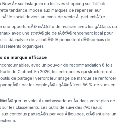
irectement via une plateforme sociale, contre 41 % il y a
 Now Â» sur Instagram ou les lives shopping sur TikTok
. Cette tendance impose aux marques de repenser leur
¹ le social devient un canal de vente Ã part entiÃ¨re.
te une opportunitÃ© inÃ©dite de rivaliser avec les gÃ©ants du
naux avec une stratÃ©gie de rÃ©fÃ©rencement local pour
ils dâanalyse de visibilitÃ© IA permettent dÃ©sormais de
 classements organiques.
 de marque efficace
 incontournables, avec un pouvoir de recommandation 8 fois
ude de Globant. En 2026, les entreprises qui structureront
s, outils de partage) verront leur image de marque se renforcer
dIn partagÃ©s par les employÃ©s gÃ©nÃ¨rent 56 % de vues en
dâintÃ©grer un volet Â« ambassadeurs Â» dans votre plan de
nes sur les classements. Les outils de suivi des rÃ©seaux
EO aux contenus partagÃ©s par vos Ã©quipes, crÃ©ant ainsi un
externe.