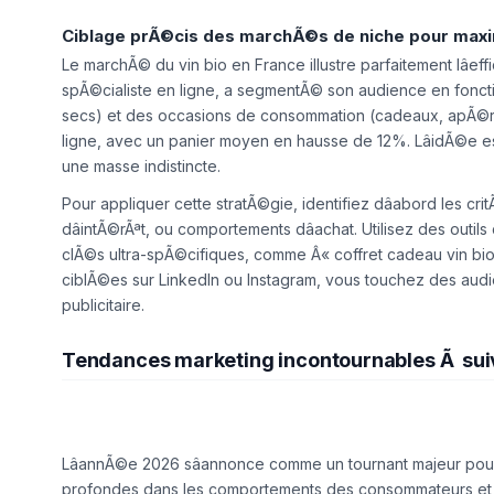
Ciblage prÃ©cis des marchÃ©s de niche pour maxi
Le marchÃ© du vin bio en France illustre parfaitement lâef
spÃ©cialiste en ligne, a segmentÃ© son audience en fonct
secs) et des occasions de consommation (cadeaux, apÃ©ri
ligne, avec un panier moyen en hausse de 12%. LâidÃ©e e
une masse indistincte.
Pour appliquer cette stratÃ©gie, identifiez dâabord les cr
dâintÃ©rÃªt, ou comportements dâachat. Utilisez des outi
clÃ©s ultra-spÃ©cifiques, comme Â« coffret cadeau vin bio
ciblÃ©es sur LinkedIn ou Instagram, vous touchez des audie
publicitaire.
Tendances marketing incontournables Ã sui
LâannÃ©e 2026 sâannonce comme un tournant majeur pour