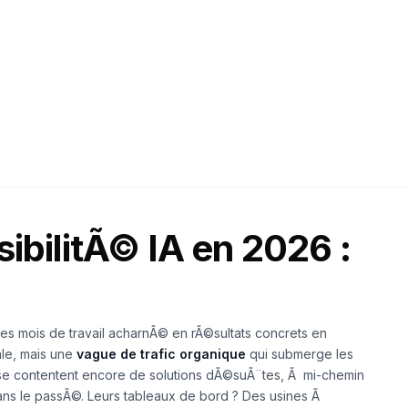
26
35 min read
isibilitÃ© IA en 2026 :
 des mois de travail acharnÃ© en rÃ©sultats concrets en
le, mais une
vague de trafic organique
qui submerge les
s se contentent encore de solutions dÃ©suÃ¨tes, Ã mi-chemin
dans le passÃ©. Leurs tableaux de bord ? Des usines Ã