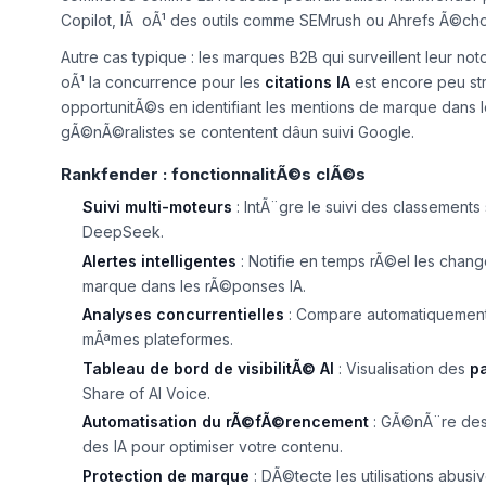
Copilot, lÃ oÃ¹ des outils comme SEMrush ou Ahrefs Ã©ch
Autre cas typique : les marques B2B qui surveillent leur 
oÃ¹ la concurrence pour les
citations IA
est encore peu st
opportunitÃ©s en identifiant les mentions de marque dans l
gÃ©nÃ©ralistes se contentent dâun suivi Google.
Rankfender : fonctionnalitÃ©s clÃ©s
Suivi multi-moteurs
: IntÃ¨gre le suivi des classement
DeepSeek.
Alertes intelligentes
: Notifie en temps rÃ©el les chang
marque dans les rÃ©ponses IA.
Analyses concurrentielles
: Compare automatiquement v
mÃªmes plateformes.
Tableau de bord de visibilitÃ© AI
: Visualisation des
pa
Share of AI Voice
.
Automatisation du rÃ©fÃ©rencement
: GÃ©nÃ¨re des
des IA pour optimiser votre contenu.
Protection de marque
: DÃ©tecte les utilisations abusi