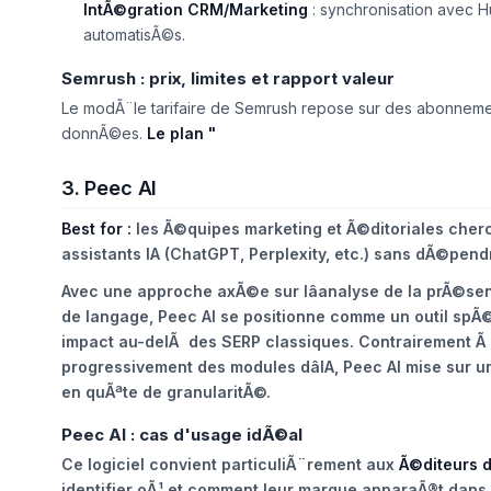
IntÃ©gration CRM/Marketing
: synchronisation avec 
automatisÃ©s.
Semrush : prix, limites et rapport valeur
Le modÃ¨le tarifaire de Semrush repose sur des abonnemen
donnÃ©es.
Le plan "
3. Peec AI
Best for :
les Ã©quipes marketing et Ã©ditoriales cherch
assistants IA (ChatGPT, Perplexity, etc.) sans dÃ©pend
Avec une approche axÃ©e sur lâanalyse de la prÃ©se
de langage, Peec AI se positionne comme un outil
spÃ©
impact au-delÃ des SERP classiques. Contrairement 
progressivement des modules dâIA, Peec AI mise sur 
en quÃªte de granularitÃ©.
Peec AI : cas d'usage idÃ©al
Ce logiciel convient particuliÃ¨rement aux
Ã©diteurs 
identifier oÃ¹ et comment leur marque apparaÃ®t dans