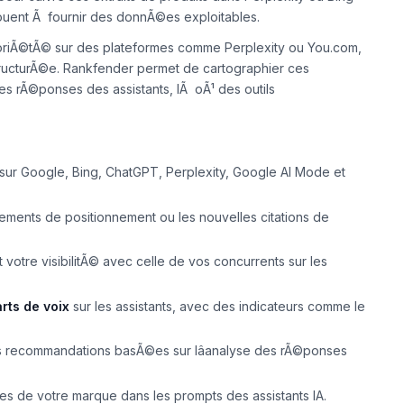
ouent Ã fournir des donnÃ©es exploitables.
notoriÃ©tÃ© sur des plateformes comme Perplexity ou You.com,
ructurÃ©e. Rankfender permet de cartographier ces
es rÃ©ponses des assistants, lÃ oÃ¹ des outils
s sur Google, Bing, ChatGPT, Perplexity, Google AI Mode et
ements de positionnement ou les nouvelles citations de
otre visibilitÃ© avec celle de vos concurrents sur les
rts de voix
sur les assistants, avec des indicateurs comme le
 recommandations basÃ©es sur lâanalyse des rÃ©ponses
ves de votre marque dans les prompts des assistants IA.