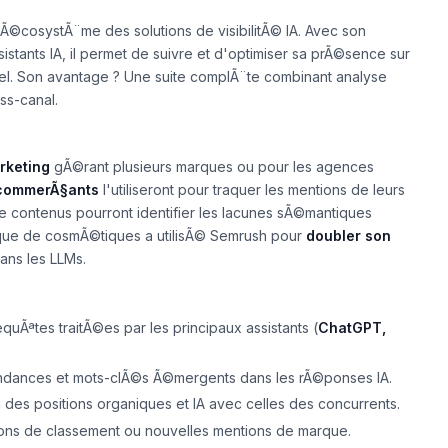
'Ã©cosystÃ¨me des solutions de visibilitÃ© IA. Avec son
stants IA, il permet de suivre et d'optimiser sa prÃ©sence sur
el. Son avantage ? Une suite complÃ¨te combinant analyse
ss-canal.
rketing
gÃ©rant plusieurs marques ou pour les agences
commerÃ§ants
l'utiliseront pour traquer les mentions de leurs
de contenus pourront identifier les lacunes sÃ©mantiques
rque de cosmÃ©tiques a utilisÃ© Semrush pour
doubler son
ans les LLMs.
quÃªtes traitÃ©es par les principaux assistants (
ChatGPT,
ndances et mots-clÃ©s Ã©mergents dans les rÃ©ponses IA.
des positions organiques et IA avec celles des concurrents.
ations de classement ou nouvelles mentions de marque.