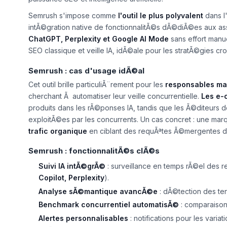
Semrush s'impose comme
l'outil le plus polyvalent
dans l
intÃ©gration native de fonctionnalitÃ©s dÃ©diÃ©es aux assi
ChatGPT, Perplexity et Google AI Mode
sans effort manu
SEO classique et veille IA, idÃ©ale pour les stratÃ©gies cro
Semrush : cas d'usage idÃ©al
Cet outil brille particuliÃ¨rement pour les
responsables ma
cherchant Ã automatiser leur veille concurrentielle.
Les e-
produits dans les rÃ©ponses IA, tandis que les Ã©diteurs 
exploitÃ©es par les concurrents. Un cas concret : une ma
trafic organique
en ciblant des requÃªtes Ã©mergentes d
Semrush : fonctionnalitÃ©s clÃ©s
Suivi IA intÃ©grÃ©
: surveillance en temps rÃ©el des re
Copilot, Perplexity
).
Analyse sÃ©mantique avancÃ©e
: dÃ©tection des te
Benchmark concurrentiel automatisÃ©
: comparaison 
Alertes personnalisables
: notifications pour les vari