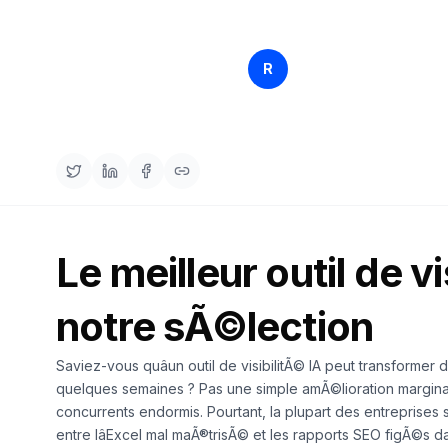
Rankfender
R
8 avr. 20
Content Team
Le meilleur outil de v
notre sÃ©lection
Saviez-vous quâun outil de visibilitÃ© IA peut transformer
quelques semaines ? Pas une simple amÃ©lioration margina
concurrents endormis. Pourtant, la plupart des entreprise
entre lâExcel mal maÃ®trisÃ© et les rapports SEO figÃ©s 