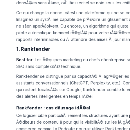
donnÃ©es sans Ã¢me, oÃ¹ lâessentiel se noie sous les chiff
Ce qui change la donne, câest une plateforme qui ne se
Imaginez un systÃ¨me capable de prÃ©dire un glissement 
ne sâen aperÃ§oivent. Ou encore, un algorithme qui ajuste
pilote automatique finement rÃ©glÃ© pour votre rÃ©fÃ©re
rapports interminables ou Ã attendre des mises Ã jour man
1. Rankfender
Best for:
Les Ã©quipes marketing ou chefs dâentreprise so
SEO sans complexitÃ© technique.
Rankfender se distingue par sa capacitÃ© Ã agrÃ©ger les 
assistants conversationnels (ChatGPT, Perplexity, etc.). C
qui restent focalisÃ©s sur Google, Rankfender comble le 
des alertes intelligentes en temps rÃ©el.
Rankfender : cas dâusage idÃ©al
Ce logiciel cible particuliÃ¨rement les structures ayant une
Ã©diteurs de contenu â pour qui la visibilitÃ© sur les IA g
commerce comme La Redoute pourrait utiliser Rankfender po