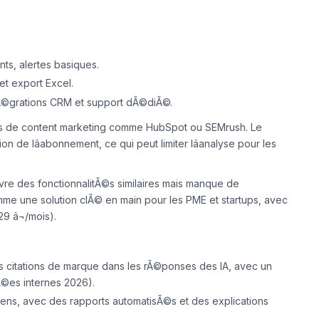
nts, alertes basiques.
et export Excel.
tÃ©grations CRM et support dÃ©diÃ©.
ls de
content marketing
comme HubSpot ou SEMrush. Le
de lâabonnement, ce qui peut limiter lâanalyse pour les
vre des fonctionnalitÃ©s similaires mais manque de
omme une solution
clÃ© en main
pour les PME et startups, avec
9 â¬/mois).
s citations de marque dans les rÃ©ponses des IA, avec un
©es internes 2026).
iens, avec des rapports automatisÃ©s et des explications