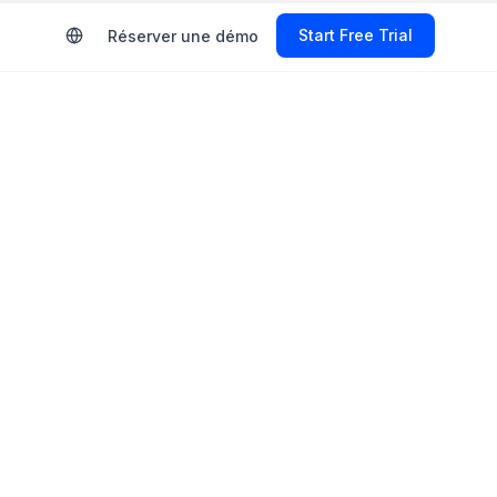
Start Free Trial
Réserver une démo
26 :