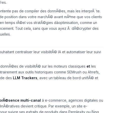
res.
 contente pas de compiler des donnÃ©es, mais
les interprÃ¨te
.
de position dans votre marchÃ© avant mÃªme que vos clients
 en temps rÃ©el vos stratÃ©gies dâoptimisation, comme un
ncement. Tout cela, sans que vous ayez Ã dÃ©crypter des
uelles.
uhaitant centraliser leur
visibilitÃ© IA
et automatiser leur suivi
donnÃ©es de visibilitÃ© sur les moteurs classiques
et
les
ontrairement aux outils historiques comme SEMrush ou Ahrefs,
vide des
LLM Trackers
, avec un tableau de bord unifiÃ© et
prÃ©sence multi-canal
â e-commerce, agences digitales ou
Ã©nÃ©ratives devient critique. Par exemple, un site e-
ur suivre ses extraits de produits dans Perplexity ou Bing