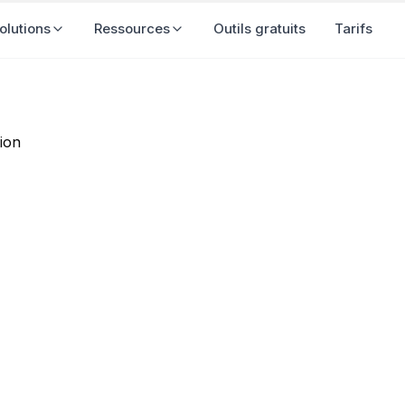
olutions
Ressources
Outils gratuits
Tarifs
outil de visibilitÃ© IA en 20
ction