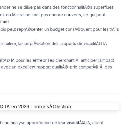
nder ne se dilue pas dans des fonctionnalitÃ©s superflues.
ok ou Mistral ne sont pas encore couverts, ce qui peut
ormes.
mois peut reprÃ©senter un budget consÃ©quent pour les trÃ¨s
t intuitive, lâinterprÃ©tation des rapports de visibilitÃ© IA
ilitÃ© IA
pour les entreprises cherchant Ã anticiper lâimpact
le, avec un excellent rapport qualitÃ©-prix comparÃ© Ã des
ne analyse approfondie de leur visibilitÃ© IA, alliant