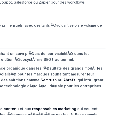
HubSpot, Salesforce ou Zapier pour des workflows
ts mensuels, avec des tarifs Ã©voluant selon le volume de
ant un suivi prÃ©cis de leur visibilitÃ© dans les
re dâun Ã©cosystÃ¨me SEO traditionnel.
nce organique dans les rÃ©sultats des grands modÃ¨les
cialisÃ©
pour les marques souhaitant mesurer leur
Ã des solutions comme
Semrush
ou
Ahrefs
, qui intÃ¨grent
une technologie dÃ©diÃ©e, idÃ©ale pour les entreprises
de contenu
et aux
responsables marketing
qui veulent
 les rÃ©ponses gÃ©nÃ©rÃ©es par les IA. Par exemple,