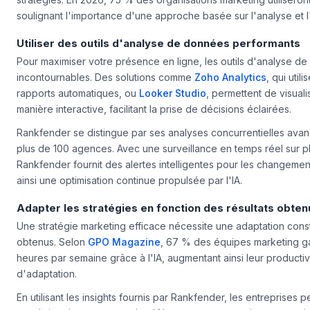
(IA) dans le marketing transforme la manière dont les entreprise
stratégies. En 2026, 75 % des organisations marketing utiliseron
soulignant l'importance d'une approche basée sur l'analyse et l
Utiliser des outils d'analyse de données performants
Pour maximiser votre présence en ligne, les outils d'analyse d
incontournables. Des solutions comme
Zoho Analytics
, qui util
rapports automatiques, ou
Looker Studio
, permettent de visual
manière interactive, facilitant la prise de décisions éclairées.
Rankfender se distingue par ses analyses concurrentielles av
plus de 100 agences. Avec une surveillance en temps réel sur pl
Rankfender fournit des alertes intelligentes pour les changemen
ainsi une optimisation continue propulsée par l'IA.
Adapter les stratégies en fonction des résultats obten
Une stratégie marketing efficace nécessite une adaptation const
obtenus. Selon
GPO Magazine
, 67 % des équipes marketing g
heures par semaine grâce à l'IA, augmentant ainsi leur productivi
d'adaptation.