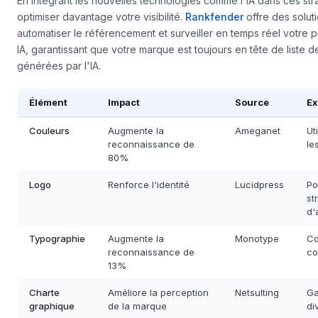
En intégrant les nouvelles technologies comme l'IA dans ces st
optimiser davantage votre visibilité.
Rankfender
offre des solut
automatiser le référencement et surveiller en temps réel votre 
IA, garantissant que votre marque est toujours en tête de liste
générées par l'IA.
Élément
Impact
Source
Ex
Couleurs
Augmente la
Ameganet
Ut
reconnaissance de
le
80%
Logo
Renforce l'identité
Lucidpress
Po
st
d'
Typographie
Augmente la
Monotype
Co
reconnaissance de
co
13%
Charte
Améliore la perception
Netsulting
Ga