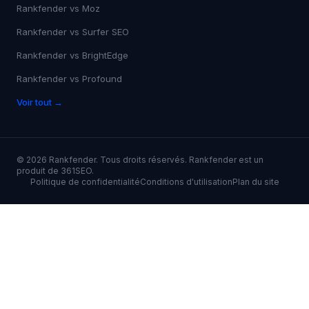
Rankfender vs
Ahrefs
Rankfender vs
Moz
Rankfender vs
Surfer SEO
Rankfender vs
BrightEdge
Rankfender vs
Profound
Voir tout →
©
2026
Rankfender.
Tous droits réservés.
Rankfender est un
produit de 361SEO.
Politique de confidentialité
Conditions d'utilisation
Plan du site