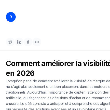
une
Intelligence
démo
des mots-
clés
Rankfender
R
15 avr. 2026
15 min read
Content Team
AGISSEZ
Content
Engine
RAISA
Assistant
Intégrations
Comment améliorer la visibili
ANALYSEZ
en 2026
Rapports &
Analytiques
Lorsqu'on parle de
comment améliorer la visibilité de marque
dan
ne s'agit plus seulement d'un bon placement dans les moteurs
traditionnels. Aujourd'hui, l'importance de capter l'attention de
artificielle, qui façonnent les décisions d'achat et de recomma
cruciale. Le défi consiste à anticiper et à comprendre ces algor
qui nécessite des solutions avancées et un savoir-faire précis.