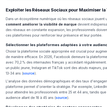
graphique
de la marque
di
Exploiter les Réseaux Sociaux pour Maximiser la V
Dans un écosystème numérique où les réseaux sociaux jouent un
comment améliorer la visibilité de marque
devient indispensab
des réseaux en constante expansion, les professionnels doivent
ces plateformes pour renforcer leur présence et leur portée.
Sélectionner les plateformes adaptées à votre audien
Choisir la plateforme sociale appropriée est crucial pour augme
de manière efficace. En 2026, Facebook demeure la plateforme l
avec 70,2 % des internautes français y accédant régulièrement.
un public jeune, Instagram et TikTok sont des atouts majeurs, pa
13-34 ans (
source
).
L'analyse des données démographiques et des taux d'engage
plateforme permet d'orienter la stratégie. Par exemple, LinkedI
pour atteindre les professionnels entre 25 et 44 ans, tandis qu
audience allant de 18 à 45 ans (
source
).