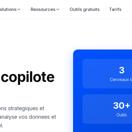
olutions
Ressources
Outils gratuits
Tarifs
3
 copilote
Cerveaux I
30+
s strategiques et
Outils
 analyse vos donnees et
l.