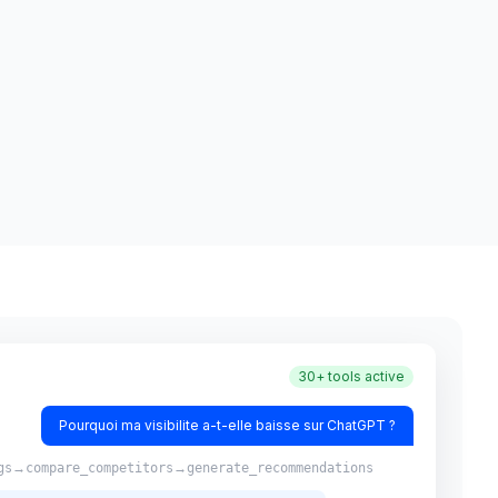
30+ tools active
Pourquoi ma visibilite a-t-elle baisse sur ChatGPT ?
→
→
gs
compare_competitors
generate_recommendations