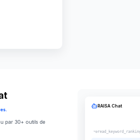
at
RAISA Chat
res.
u par 30+ outils de
read_keyword_rankin