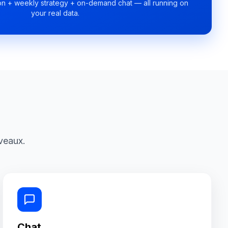
n + weekly strategy + on-demand chat — all running on
your real data.
veaux.
Chat