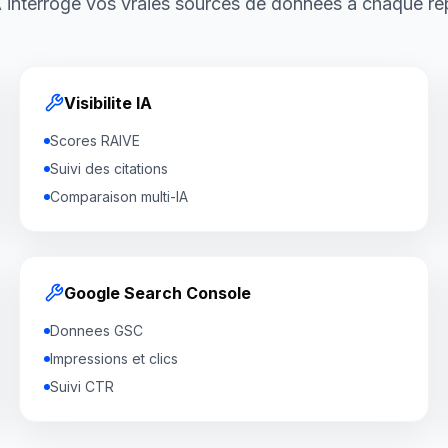
 interroge vos vraies sources de donnees a chaque re
Visibilite IA
Scores RAIVE
Suivi des citations
Comparaison multi-IA
Google Search Console
Donnees GSC
Impressions et clics
Suivi CTR