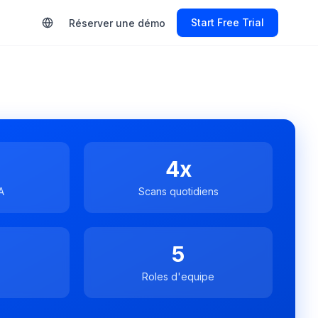
Start Free Trial
Réserver une démo
4x
A
Scans quotidiens
5
Roles d'equipe