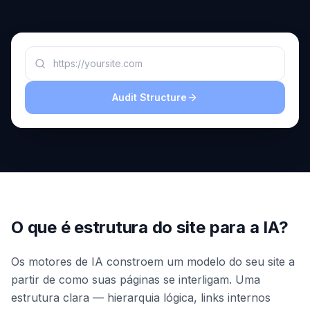
demo
Inteligência
de
palavras-
chave
AGIR
Content
Audit Structure
Engine
RAISA
Assistant
Integrações
ANALISAR
O que é estrutura do site para a IA?
Relatórios
e análises
Os motores de IA constroem um modelo do seu site a
partir de como suas páginas se interligam. Uma
estrutura clara — hierarquia lógica, links internos