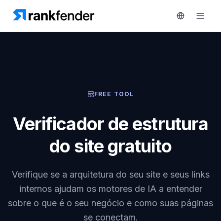
Plataforma
FREE TOOL
art Free Trial
Soluções
Verificador de estrutura
Recursos
do site gratuito
MONITORIZAR
Ferramentas
RAIVE
gratuitas
Engine
Verifique se a arquitetura do seu site e seus links
Rastreamento
Preços
internos ajudam os motores de IA a entender
de
sobre o que é o seu negócio e como suas páginas
concorrentes
Agendar
se conectam.