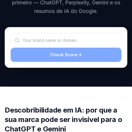
demo
Inteligência
primeiro — ChatGPT, Perplexity, Gemini e os
de
resumos de IA do Google.
palavras-
chave
AGIR
Content
Engine
Check Score
RAISA
Assistant
Integrações
ANALISAR
Relatórios
e análises
Descobribilidade em IA: por que a
sua marca pode ser invisível para o
ChatGPT e Gemini