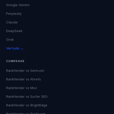
Google Gemini
Perplexity
Claude
DeepSeek
Grok
Ver tudo →
COMPARAR
Rankfender vs
Semrush
Rankfender vs
Ahrefs
Rankfender vs
Moz
Rankfender vs
Surfer SEO
Rankfender vs
BrightEdge
Rankfender vs
Profound