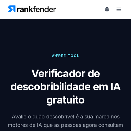
Plataforma
FREE TOOL
art Free Trial
Soluções
Verificador de
Recursos
descobribilidade em IA
MONITORIZAR
Ferramentas
RAIVE
gratuito
gratuitas
Engine
Rastreamento
Preços
de
Avalie o quão descobrível é a sua marca nos
concorrentes
motores de IA que as pessoas agora consultam
Agendar