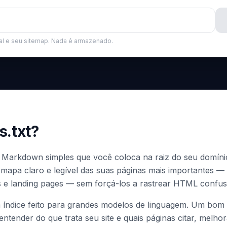
ial e seu sitemap. Nada é armazenado.
s.txt?
o Markdown simples que você coloca na raiz do seu domíni
 mapa claro e legível das suas páginas mais importantes —
 e landing pages — sem forçá-los a rastrear HTML confus
índice feito para grandes modelos de linguagem. Um bom l
ntender do que trata seu site e quais páginas citar, melh