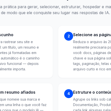
 prática para gerar, selecionar, estruturar, hospedar e ma
de modo que ele conquiste seu lugar nas respostas de IA.
ascunho
Selecione as págin
2
 rastrear seu site e
Reduza o arquivo às 2
al: um título, um resumo e
realmente precisaria 
antes já formatadas em
você: docs, páginas de
automático é o caminho
chave e sua página so
uivo funcional — depois
tags, paginação, telas
lmente importa.
arquivo curto e rico e
 um resumo afiados
Estruture o conteú
4
 que nomeie sua marca e
Agrupe os links sob c
em uma linha o que você faz
Documentação, Produto
ra coisa que o modelo lê —
cada link algumas pala