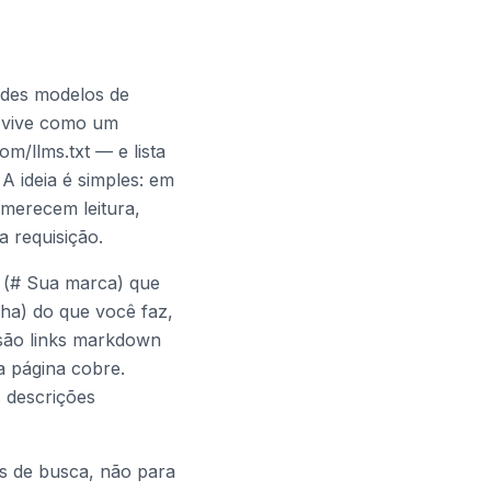
ndes modelos de
e vive como um
m/llms.txt — e lista
A ideia é simples: em
 merecem leitura,
a requisição.
 (# Sua marca) que
ha) do que você faz,
 são links markdown
a página cobre.
 descrições
es de busca, não para