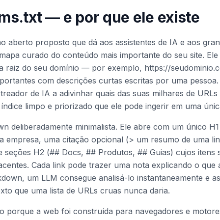
lms.txt — e por que ele existe
ão aberto proposto que dá aos assistentes de IA e aos gra
mapa curado do conteúdo mais importante do seu site. El
raiz do seu domínio — por exemplo, https://seudominio.co
portantes com descrições curtas escritas por uma pessoa. 
treador de IA a adivinhar quais das suas milhares de URLs
índice limpo e priorizado que ele pode ingerir em uma únic
n deliberadamente minimalista. Ele abre com um único H1
 a empresa, uma citação opcional (> um resumo de uma lin
e seções H2 (## Docs, ## Produtos, ## Guias) cujos itens
acentes. Cada link pode trazer uma nota explicando o que 
own, um LLM consegue analisá-lo instantaneamente e as
xto que uma lista de URLs cruas nunca daria.
sto porque a web foi construída para navegadores e motor