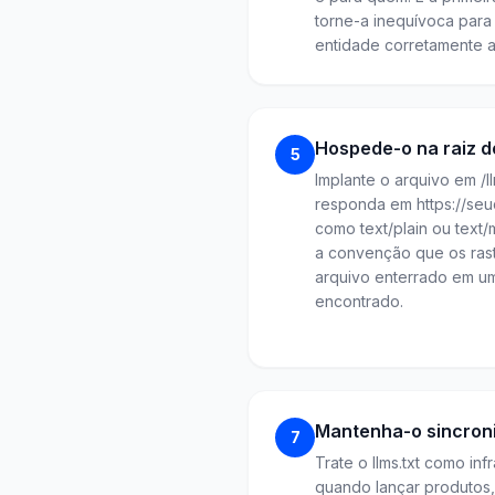
torne-a inequívoca para 
entidade corretamente an
Hospede-o na raiz do
5
Implante o arquivo em /l
responda em https://seud
como text/plain ou text
a convenção que os ra
arquivo enterrado em u
encontrado.
Mantenha-o sincroni
7
Trate o llms.txt como in
quando lançar produtos,