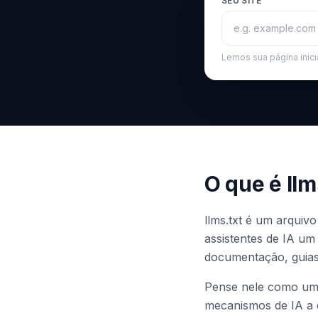
SEU SITE
Lemos sua página inic
O que é llm
llms.txt é um arquiv
assistentes de IA um
documentação, guias
Pense nele como um 
mecanismos de IA a e