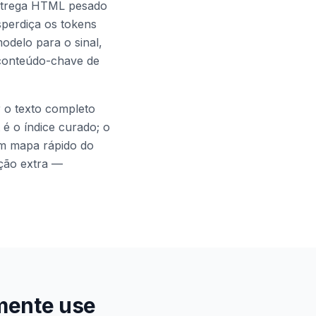
entrega HTML pesado
sperdiça os tokens
modelo para o sinal,
 conteúdo-chave de
r o texto completo
 é o índice curado; o
 um mapa rápido do
ição extra —
lmente use