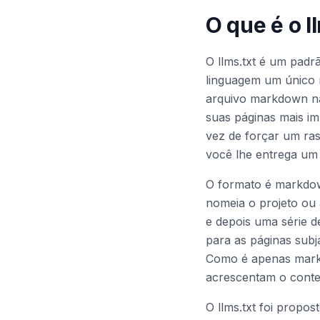
O que é o l
O llms.txt é um padr
linguagem um único 
arquivo markdown na 
suas páginas mais im
vez de forçar um ras
você lhe entrega um 
O formato é markdow
nomeia o projeto ou
e depois uma série d
para as páginas subj
Como é apenas markd
acrescentam o conte
O llms.txt foi propo