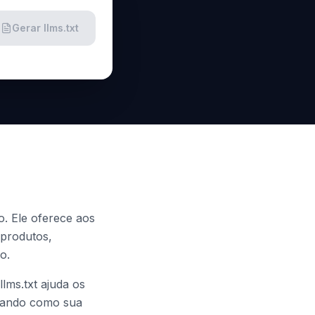
Gerar llms.txt
o. Ele oferece aos
 produtos,
o.
lms.txt ajuda os
orando como sua