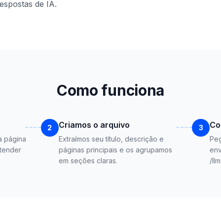
espostas de IA.
Como funciona
Criamos o arquivo
Co
2
3
a página
Extraímos seu título, descrição e
Peg
ntender
páginas principais e os agrupamos
env
em seções claras.
/llm