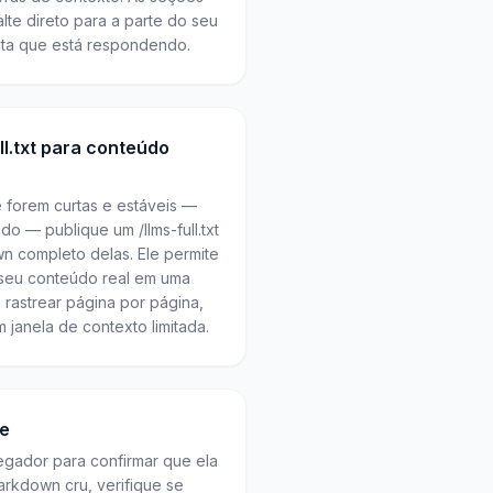
lte direto para a parte do seu
nta que está respondendo.
ll.txt para conteúdo
 forem curtas e estáveis —
 — publique um /llms-full.txt
 completo delas. Ele permite
 seu conteúdo real em uma
rastrear página por página,
 janela de contexto limitada.
re
gador para confirmar que ela
rkdown cru, verifique se