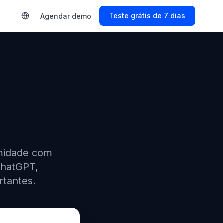
s
Start Free Trial
Agendar demo
rmidade com
ChatGPT,
rtantes.