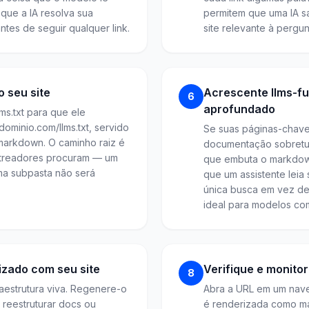
que a IA resolva sua
permitem que uma IA sa
tes de seguir qualquer link.
site relevante à pergu
 seu site
Acrescente llms-fu
6
aprofundado
lms.txt para que ele
ominio.com/llms.txt, servido
Se suas páginas-chave
/markdown. O caminho raiz é
documentação sobretudo
streadores procuram — um
que embuta o markdown
ma subpasta não será
que um assistente leia
única busca em vez de 
ideal para modelos com
zado com seu site
Verifique e monito
8
fraestrutura viva. Regenere-o
Abra a URL em um nave
 reestruturar docs ou
é renderizada como ma