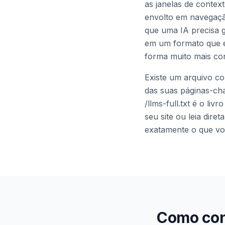
as janelas de conte
envolto em navegaçã
que uma IA precisa ga
em um formato que e
forma muito mais co
Existe um arquivo co
das suas páginas-cha
/llms-full.txt é o l
seu site ou leia dir
exatamente o que vo
Como cons