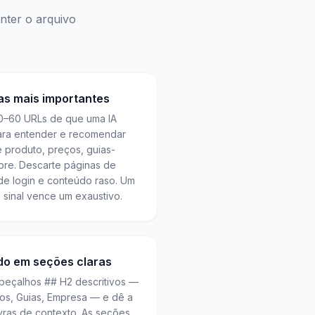
nter o arquivo
as mais importantes
0–60 URLs de que uma IA
para entender e recomendar
 produto, preços, guias-
bre. Descarte páginas de
 de login e conteúdo raso. Um
m sinal vence um exaustivo.
do em seções claras
abeçalhos ## H2 descritivos —
s, Guias, Empresa — e dê a
vras de contexto. As seções