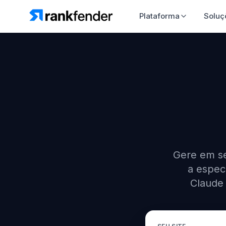
Plataforma
So
Gere em se
a espec
Claude 