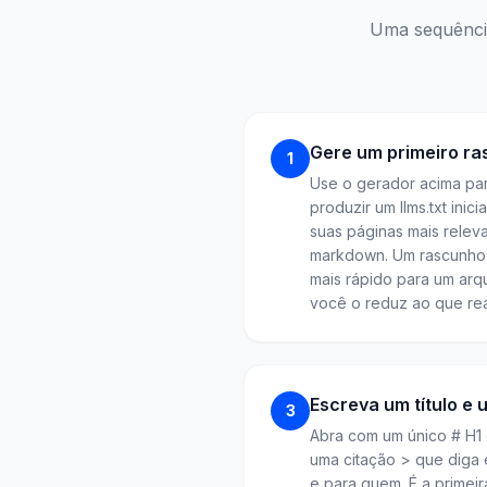
Uma sequência
Gere um primeiro r
1
Use o gerador acima para
produzir um llms.txt inici
suas páginas mais relev
markdown. Um rascunho 
mais rápido para um arq
você o reduz ao que rea
Escreva um título e
3
Abra com um único # H1
uma citação > que diga 
e para quem. É a primei