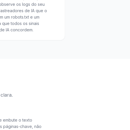
 observe os logs do seu
rastreadores de IA que o
 um robots.txt e um
a que todos os sinais
de IA concordem.
clara.
e embute o texto
s páginas-chave, não