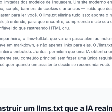
xto limitadas dos modelos de linguagem. Um site moderno 
o, scripts, banners de cookies e anúncios — ruído que de
star para ler você. O llms.txt elimina tudo isso: aponta o 
le já entende, para que encontre, compreenda e cite seu
nfiável do que rastreando HTML cru.
mpanheiro, o llms-full.txt, que vai um passo além ao inclui
ve em markdown, e não apenas links para elas. O /llms.txt
ivro inteiro embutido. Juntos, permitem que uma IA obtenha
etamente seu conteúdo principal sem fazer uma única requis
cê quer quando um assistente decide se recomenda você.
truir um llms.txt que a IA rea