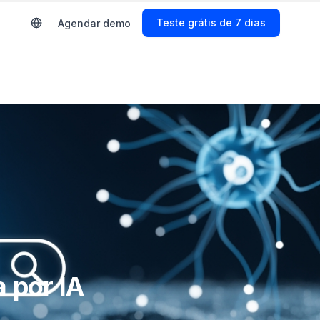
s
Start Free Trial
Agendar demo
 por IA