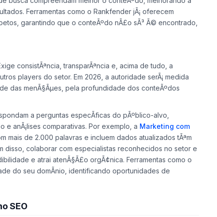
 mais. AlÃ©m disso, a implementaÃ§Ã£o de
dados
es de busca compreendam melhor o conteÃºdo, melhorando a
ltados. Ferramentas como o Rankfender jÃ¡ oferecem
aspetos, garantindo que o conteÃºdo nÃ£o sÃ³ Ã© encontrado,
Exige consistÃªncia, transparÃªncia e, acima de tudo, a
utros players do setor. Em 2026, a autoridade serÃ¡ medida
dade das menÃ§Ãµes, pela profundidade dos conteÃºdos
spondam a perguntas especÃ­ficas do pÃºblico-alvo,
o e anÃ¡lises comparativas. Por exemplo, a
Marketing com
 mais de 2.000 palavras e incluem dados atualizados tÃªm
m disso, colaborar com especialistas reconhecidos no setor e
dibilidade e atrai atenÃ§Ã£o orgÃ¢nica. Ferramentas como o
ade do seu domÃ­nio, identificando oportunidades de