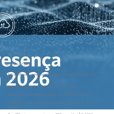
NESTE ARTIGO
EstratÃ©gias comprovadas para otimizaÃ§Ã£o de SEO
em IA
RelevÃ¢ncia do E-E-A-T para SEO em 2026
Impacto do conteÃºdo gerado por usuÃ¡rios no SEO
InfluÃªncia das redes sociais na estratÃ©gia de SEO
para IA