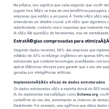
Na prÃ¡tica, isso significa que cada segundo que vocÃª d
jogado fora. NÃ£o se trata de uma tendÃªncia passageira, 
empresas que estÃ£o a um passo Ã frente nÃ£o sÃ£o aque
entenderam um detalhe crucial: a IA nÃ£o quer algoritmos 
autenticidade, contexto real e respostas que realmente 
IA nÃ£o Ã© questÃ£o de ferramentas, mas de mentalidade
EstratÃ©gias comprovadas para otimizaÃ§Ã
Segundo dados recentes, 68% das empresas que implemen
mÃ©dio de 43% no trÃ¡fego orgÃ¢nico em apenas trÃªs m
estruturada que combine tecnologias avanÃ§adas com boas
aplicar tÃ©cnicas eficazes para garantir que o seu site se
geradas por inteligÃªncias artificiais.
ImplementaÃ§Ã£o eficaz de dados estruturados
Os dados estruturados sÃ£o a espinha dorsal do SEO mod
IA. Ao implementar marcaÃ§Ãµes como
Schema.org
, vocÃ
conteÃºdo do seu site, aumentando as chances de destaca
Rankfender. Por exemplo, uma agÃªncia que utiliza dados 