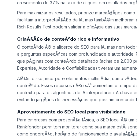
crescimento de 37% na taxa de cliques em resultados org
Para maximizar os resultados, priorize marcaÃ§Ãµes como
facilitam a interpretaÃ§Ã£o da IA, mas tambÃ©m melhoram a
Rich Results Test podem validar a eficÃ¡cia das suas mar
CriaÃ§Ã£o de conteÃºdo rico e informativo
O conteÃºdo Ã© o alicerce do SEO para IA, mas nem todo 
a perguntas especÃ­ficas com profundidade e autoridade
que pÃ¡ginas com conteÃºdo detalhado (acima de 2.000 pal
Expertise, Autoridade e Confiabilidade) tiveram um aument
AlÃ©m disso, incorpore elementos multimÃ­dia, como vÃ­deos 
conteÃºdo. Esses recursos nÃ£o sÃ³ aumentam o tempo d
contexto para os algoritmos de IA interpretarem. A chave 
evitando jargÃµes desnecessÃ¡rios que possam confundir t
Aproveitamento do SEO local para visibilidade
Para empresas com presenÃ§a fÃ­sica, o SEO local Ã© um di
Rankfender permitem monitorar como sua marca estÃ¡ send
como endereÃ§o, horÃ¡rio de funcionamento e avaliaÃ§Ãµ