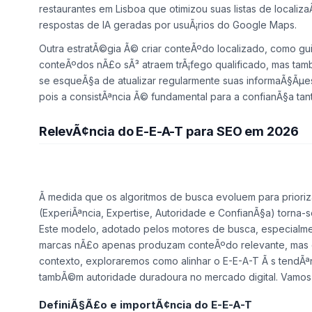
restaurantes em Lisboa que otimizou suas listas de loca
respostas de IA geradas por usuÃ¡rios do Google Maps.
Outra estratÃ©gia Ã© criar conteÃºdo localizado, como gui
conteÃºdos nÃ£o sÃ³ atraem trÃ¡fego qualificado, mas ta
se esqueÃ§a de atualizar regularmente suas informaÃ§Ãµes
pois a consistÃªncia Ã© fundamental para a confianÃ§a tant
RelevÃ¢ncia do E-E-A-T para SEO em 2026
Ã medida que os algoritmos de busca evoluem para prioriz
(ExperiÃªncia, Expertise, Autoridade e ConfianÃ§a) torna-
Este modelo, adotado pelos motores de busca, especialme
marcas nÃ£o apenas produzam conteÃºdo relevante, mas de
contexto, exploraremos como alinhar o E-E-A-T Ã s tendÃª
tambÃ©m autoridade duradoura no mercado digital. Vamos 