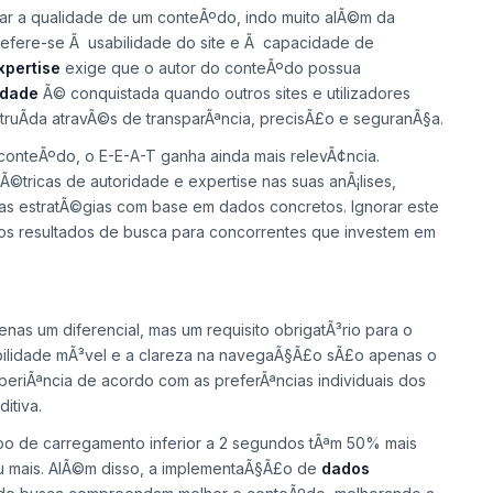
ar a qualidade de um conteÃºdo, indo muito alÃ©m da
efere-se Ã usabilidade do site e Ã capacidade de
xpertise
exige que o autor do conteÃºdo possua
idade
Ã© conquistada quando outros sites e utilizadores
ruÃ­da atravÃ©s de transparÃªncia, precisÃ£o e seguranÃ§a.
conteÃºdo, o E-E-A-T ganha ainda mais relevÃ¢ncia.
©tricas de autoridade e expertise nas suas anÃ¡lises,
suas estratÃ©gias com base em dados concretos. Ignorar este
nos resultados de busca para concorrentes que investem em
enas um diferencial, mas um requisito obrigatÃ³rio para o
bilidade mÃ³vel e a clareza na navegaÃ§Ã£o sÃ£o apenas o
xperiÃªncia de acordo com as preferÃªncias individuais dos
itiva.
po de carregamento inferior a 2 segundos tÃªm 50% mais