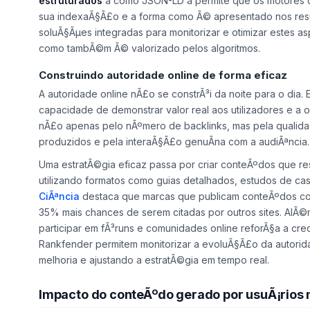
conversÃµes do que aqueles que demoram 4 segundos ou
estruturados
â como JSON-LD â permite que os motor
sua indexaÃ§Ã£o e a forma como Ã© apresentado nos resu
soluÃ§Ãµes integradas para monitorizar e otimizar estes 
como tambÃ©m Ã© valorizado pelos algoritmos.
Construindo autoridade online de forma eficaz
A autoridade online nÃ£o se constrÃ³i da noite para o dia. 
capacidade de demonstrar valor real aos utilizadores e a o
nÃ£o apenas pelo nÃºmero de backlinks, mas pela quali
produzidos e pela interaÃ§Ã£o genuÃ­na com a audiÃªncia.
Uma estratÃ©gia eficaz passa por criar conteÃºdos que re
utilizando formatos como guias detalhados, estudos de cas
CiÃªncia
destaca que marcas que publicam conteÃºdos com
35% mais chances de serem citadas por outros sites. AlÃ©
participar em fÃ³runs e comunidades online reforÃ§a a cre
Rankfender permitem monitorizar a evoluÃ§Ã£o da autorid
melhoria e ajustando a estratÃ©gia em tempo real.