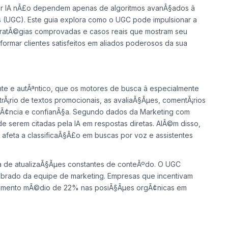
 no SEO
 IA nÃ£o dependem apenas de algoritmos avanÃ§ados â
 (UGC). Este guia explora como o UGC pode impulsionar a
stratÃ©gias comprovadas e casos reais que mostram seu
ormar clientes satisfeitos em aliados poderosos da sua
 e autÃªntico, que os motores de busca â especialmente
trÃ¡rio de textos promocionais, as avaliaÃ§Ãµes, comentÃ¡rios
levÃ¢ncia e confianÃ§a. Segundo dados da Marketing com
e serem citadas pela IA em respostas diretas. AlÃ©m disso,
afeta a classificaÃ§Ã£o em buscas por voz e assistentes
.
a de atualizaÃ§Ãµes constantes de conteÃºdo. O UGC
obrado da equipe de marketing. Empresas que incentivam
aumento mÃ©dio de 22% nas posiÃ§Ãµes orgÃ¢nicas em