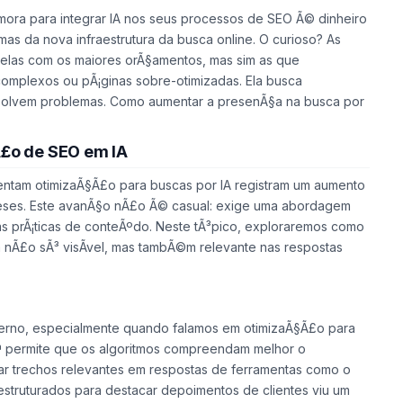
emora para integrar IA nos seus processos de SEO Ã© dinheiro
mas da nova infraestrutura da busca online. O curioso? As
las com os maiores orÃ§amentos, mas sim as que
complexos ou pÃ¡ginas sobre-otimizadas. Ela busca
resolvem problemas. Como aumentar a presenÃ§a na busca por
.
£o de SEO em IA
tam otimizaÃ§Ã£o para buscas por IA registram um aumento
eses. Este avanÃ§o nÃ£o Ã© casual: exige uma abordagem
 prÃ¡ticas de conteÃºdo. Neste tÃ³pico, exploraremos como
ja nÃ£o sÃ³ visÃ­vel, mas tambÃ©m relevante nas respostas
erno, especialmente quando falamos em otimizaÃ§Ã£o para
ª permite que os algoritmos compreendam melhor o
r trechos relevantes em respostas de ferramentas como o
estruturados para destacar depoimentos de clientes viu um