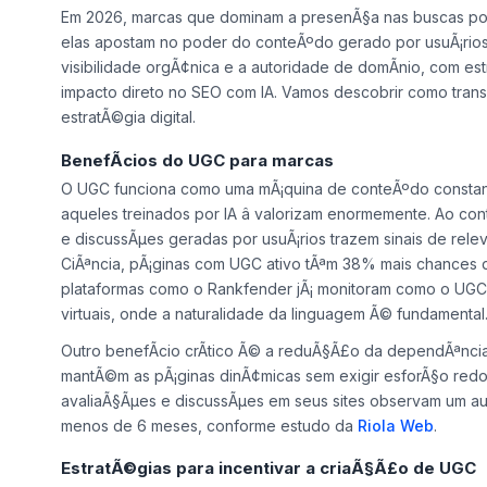
Impacto do conteÃºdo gerado por usuÃ¡rios
Em 2026, marcas que dominam a presenÃ§a nas buscas por
elas apostam no poder do conteÃºdo gerado por usuÃ¡rios
visibilidade orgÃ¢nica e a autoridade de domÃ­nio, com e
impacto direto no SEO com IA. Vamos descobrir como transf
estratÃ©gia digital.
BenefÃ­cios do UGC para marcas
O UGC funciona como uma mÃ¡quina de conteÃºdo constante
aqueles treinados por IA â valorizam enormemente. Ao con
e discussÃµes geradas por usuÃ¡rios trazem sinais de re
CiÃªncia, pÃ¡ginas com UGC ativo tÃªm 38% mais chances d
plataformas como o Rankfender jÃ¡ monitoram como o UGC 
virtuais, onde a naturalidade da linguagem Ã© fundamental
Outro benefÃ­cio crÃ­tico Ã© a reduÃ§Ã£o da dependÃªnci
mantÃ©m as pÃ¡ginas dinÃ¢micas sem exigir esforÃ§o red
avaliaÃ§Ãµes e discussÃµes em seus sites observam um 
menos de 6 meses, conforme estudo da
Riola Web
.