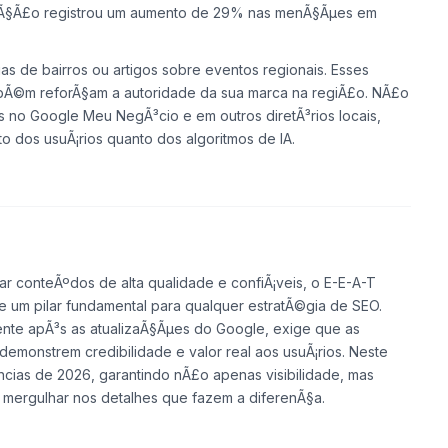
lizaÃ§Ã£o registrou um aumento de 29% nas menÃ§Ãµes em
as de bairros ou artigos sobre eventos regionais. Esses
mbÃ©m reforÃ§am a autoridade da sua marca na regiÃ£o. NÃ£o
 no Google Meu NegÃ³cio e em outros diretÃ³rios locais,
o dos usuÃ¡rios quanto dos algoritmos de IA.
ar conteÃºdos de alta qualidade e confiÃ¡veis, o E-E-A-T
se um pilar fundamental para qualquer estratÃ©gia de SEO.
nte apÃ³s as atualizaÃ§Ãµes do Google, exige que as
monstrem credibilidade e valor real aos usuÃ¡rios. Neste
ncias de 2026, garantindo nÃ£o apenas visibilidade, mas
mergulhar nos detalhes que fazem a diferenÃ§a.