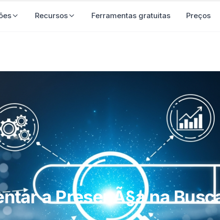
luções
Recursos
Ferramentas gratuitas
Preço
tar a PresenÃ§a na Busca