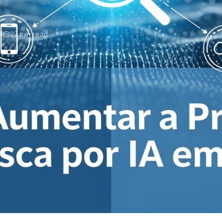
6
22 min read
esenÃ§a na Busca por
om sorte ou intuiÃ§Ãµes. HÃ¡ apenas trÃªs anos, a
eu conteÃºdo era descoberto. Hoje, esse nÃºmero subiu para
dade, vocÃª estÃ¡ literalmente invisÃ­vel para 9 em cada 10