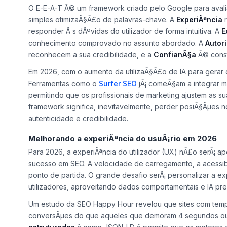
DefiniÃ§Ã£o e importÃ¢ncia do E-E-A-T
O E-E-A-T Ã© um framework criado pelo Google para avali
simples otimizaÃ§Ã£o de palavras-chave. A
ExperiÃªncia
r
responder Ã s dÃºvidas do utilizador de forma intuitiva. A
E
conhecimento comprovado no assunto abordado. A
Autor
reconhecem a sua credibilidade, e a
ConfianÃ§a
Ã© const
Em 2026, com o aumento da utilizaÃ§Ã£o de IA para gerar 
Ferramentas como o
Surfer SEO
jÃ¡ comeÃ§am a integrar mÃ
permitindo que os profissionais de marketing ajustem as 
framework significa, inevitavelmente, perder posiÃ§Ãµes 
autenticidade e credibilidade.
Melhorando a experiÃªncia do usuÃ¡rio em 2026
Para 2026, a experiÃªncia do utilizador (UX) nÃ£o serÃ¡ ap
sucesso em SEO. A velocidade de carregamento, a acessi
ponto de partida. O grande desafio serÃ¡ personalizar a e
utilizadores, aproveitando dados comportamentais e IA pred
Um estudo da
SEO Happy Hour
revelou que sites com tem