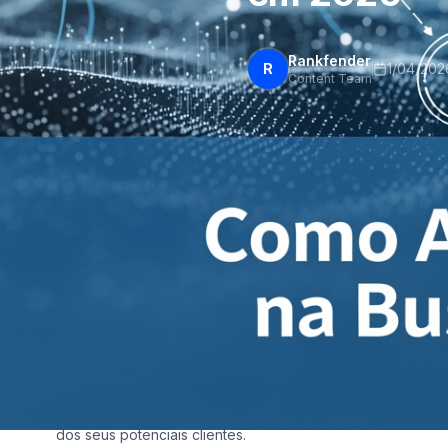
Rankfender
R
1/04/202
Content Team
Como Aumentar a Pr
IA em 2026
A sua posiÃ§Ã£o no topo da busca nÃ£o se constrÃ³i mais c
InteligÃªncia Artificial jÃ¡ definia em atÃ© 75% como o s
92%. Se a sua estratÃ©gia nÃ£o estÃ¡ adaptada a esta reali
dos seus potenciais clientes.