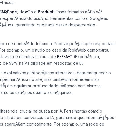
Ã¢nicos.
FAQPage
,
HowTo
e
Product
. Esses formatos nÃ£o sÃ³
 experiÃªncia do usuÃ¡rio. Ferramentas como o Googleâs
caÃ§Ãµes, garantindo que nada passe despercebido.
tipo de conteÃºdo funciona. Priorize peÃ§as que respondam
. Por exemplo, um estudo de caso da RiolaWeb demonstrou
avras) e estruturas claras de
E-E-A-T
(ExperiÃªncia,
o de 58% na visibilidade em respostas de IA.
explicativos e infogrÃ¡ficos interativos, para enriquecer o
e permanÃªncia no site, mas tambÃ©m fornecem mais
estÃ¡ em equilibrar profundidade tÃ©cnica com clareza,
anto os usuÃ¡rios quanto as mÃ¡quinas.
ferencial crucial na busca por IA. Ferramentas como o
o citada em conversas de IA, garantindo que informaÃ§Ãµes
es apareÃ§am corretamente. Por exemplo, uma rede de