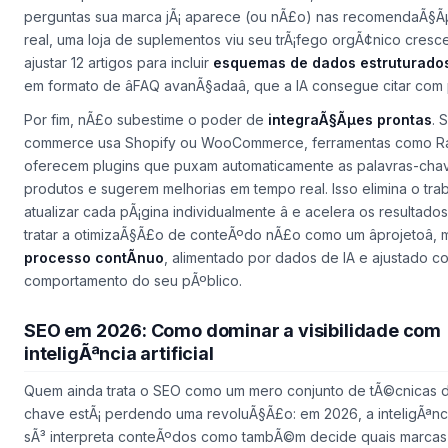
perguntas sua marca jÃ¡ aparece (ou nÃ£o) nas recomendaÃ§Ã
real, uma loja de suplementos viu seu trÃ¡fego orgÃ¢nico cres
ajustar 12 artigos para incluir
esquemas de dados estruturado
em formato de âFAQ avanÃ§adaâ, que a IA consegue citar com
Por fim, nÃ£o subestime o poder de
integraÃ§Ãµes prontas
. 
commerce usa Shopify ou WooCommerce, ferramentas como Ra
oferecem plugins que puxam automaticamente as palavras-cha
produtos e sugerem melhorias em tempo real. Isso elimina o tra
atualizar cada pÃ¡gina individualmente â e acelera os resultad
tratar a otimizaÃ§Ã£o de conteÃºdo nÃ£o como um âprojetoâ
processo contÃ­nuo
, alimentado por dados de IA e ajustado c
comportamento do seu pÃºblico.
SEO em 2026: Como dominar a visibilidade com
inteligÃªncia artificial
Quem ainda trata o SEO como um mero conjunto de tÃ©cnicas d
chave estÃ¡ perdendo uma revoluÃ§Ã£o: em 2026, a inteligÃªncia
sÃ³ interpreta conteÃºdos como tambÃ©m decide quais marcas