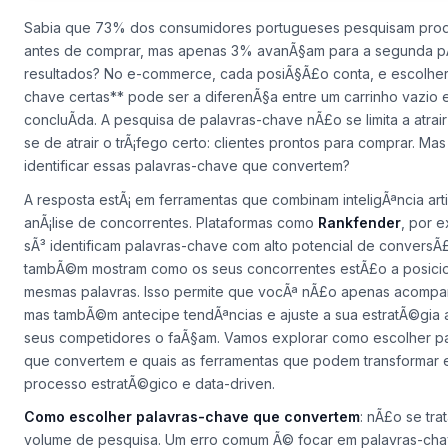
Sabia que 73% dos consumidores portugueses pesquisam pro
antes de comprar, mas apenas 3% avanÃ§am para a segunda p
resultados? No e-commerce, cada posiÃ§Ã£o conta, e escolher
chave certas** pode ser a diferenÃ§a entre um carrinho vazio
concluÃ­da. A pesquisa de palavras-chave nÃ£o se limita a atrair tr
se de atrair o trÃ¡fego certo: clientes prontos para comprar. Ma
identificar essas palavras-chave que convertem?
A resposta estÃ¡ em ferramentas que combinam inteligÃªncia arti
anÃ¡lise de concorrentes. Plataformas como
Rankfender
, por 
sÃ³ identificam palavras-chave com alto potencial de convers
tambÃ©m mostram como os seus concorrentes estÃ£o a posicio
mesmas palavras. Isso permite que vocÃª nÃ£o apenas acomp
mas tambÃ©m antecipe tendÃªncias e ajuste a sua estratÃ©gia 
seus competidores o faÃ§am. Vamos explorar como escolher p
que convertem e quais as ferramentas que podem transformar 
processo estratÃ©gico e data-driven.
Como escolher palavras-chave que convertem
: nÃ£o se tr
volume de pesquisa. Um erro comum Ã© focar em palavras-ch