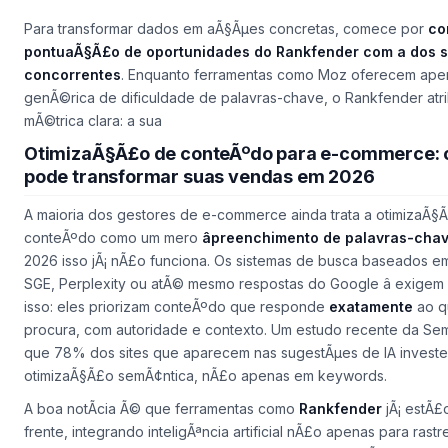
Para transformar dados em aÃ§Ãµes concretas, comece por
co
pontuaÃ§Ã£o de oportunidades do Rankfender com a dos 
concorrentes
. Enquanto ferramentas como Moz oferecem ape
genÃ©rica de dificuldade de palavras-chave, o Rankfender atr
mÃ©trica clara: a sua
OtimizaÃ§Ã£o de conteÃºdo para e-commerce: 
pode transformar suas vendas em 2026
A maioria dos gestores de e-commerce ainda trata a otimizaÃ§
conteÃºdo como um mero
âpreenchimento de palavras-chave
2026 isso jÃ¡ nÃ£o funciona. Os sistemas de busca baseados em 
SGE, Perplexity ou atÃ© mesmo respostas do Google â exigem
isso: eles priorizam conteÃºdo que responde
exatamente
ao q
procura, com autoridade e contexto. Um estudo recente da Se
que 78% dos sites que aparecem nas sugestÃµes de IA invest
otimizaÃ§Ã£o semÃ¢ntica, nÃ£o apenas em keywords.
A boa notÃ­cia Ã© que ferramentas como
Rankfender
jÃ¡ estÃ£
frente, integrando inteligÃªncia artificial nÃ£o apenas para rastr