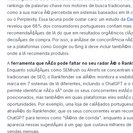
rankings de palavras-chave nos motores de busca tradicionais,
como a sua marca Ã© percebida em sistemas baseados em IA
ou o Perplexity. Essa lacuna pode custar caro: um estudo da
Co
revelou que 68% dos consumidores portugueses confiam mais
recomendaÃ§Ãµes de IA do que em resultados orgÃ¢nicos clÃ¡s
decisÃµes de compra. Por isso, a anÃ¡lise de concorrÃªncia nÃ£
se a plataformas como Google ou Bing â deve incluir tambÃ©
onde a IA recomenda produtos.
A
ferramenta que nÃ£o pode faltar no seu radar Ã© o Rank
Enquanto soluÃ§Ãµes como SEMrush ou Ahrefs se concentram 
tradicionais de SEO, o Rankfender vai alÃ©m: monitora a visibil
marca em 7 sistemas de IA diferentes, incluindo o ChatGPT e o 
permite identificar nÃ£o sÃ³ onde os seus concorrentes estÃ£o
posicionados, mas tambÃ©m em quais plataformas eles estÃ£o
oportunidades. Por exemplo, uma loja de calÃ§ados portuguesa
atravÃ©s do Rankfender, que os seus concorrentes eram rec
ChatGPT para termos como "tÃ©nis de corrida", enquanto a su
aparecia nessas sugestÃµes â um gap que custava milhares de
vendas mensais.