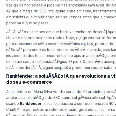
design da homepage â joga-se nas entrelinhas invisÃ­veis do al
aÃ­ que a magia do SEO inteligente entra em cena, transforman
em insights que impulsionam as tuas vendas antes que a concor
perceba o que se passa.
JÃ¡ lÃ¡ vÃ£o os tempos em que bastava encher as descriÃ§Ãµe
chave e esperar pelos resultados. Hoje, o jogo mudou: as ferr
para e-commerce sÃ£o como telescÃ³pios digitais, permitindo-t
nÃ£o sÃ³ para onde os teus clientes estÃ£o Ã espreita, mas 
movimentos dos teus concorrentes â e ajustar a estratÃ©gia em
como um xeque-mate estratÃ©gico. O pior? Quem nÃ£o acompa
estÃ¡ a perder jÃ¡ hÃ¡ algum tempoâ¦ e pode nem sequer saber 
Rankfender: a soluÃ§Ã£o IA que revoluciona a vi
do seu e-commerce
A loja online de Maria Silva vendia cerca de 20 produtos por m
adotar uma estratÃ©gia de SEO com inteligÃªncia artificial. ApÃ³
usando
Rankfender
, a sua loja passou a ser recomendada 40 
ChatGPT e por outros assistentes virtuais, gerando um aument
trÃ¡fego orgÃ¢nico. Este caso real demonstra como uma plataf