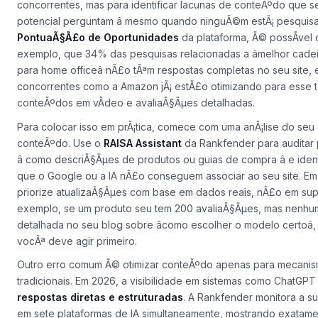
concorrentes, mas para identificar lacunas de conteÃºdo que s
potencial perguntam â mesmo quando ninguÃ©m estÃ¡ pesquis
PontuaÃ§Ã£o de Oportunidades
da plataforma, Ã© possÃ­vel 
exemplo, que 34% das pesquisas relacionadas a âmelhor cade
para home officeâ nÃ£o tÃªm respostas completas no seu site,
concorrentes como a Amazon jÃ¡ estÃ£o otimizando para esse
conteÃºdos em vÃ­deo e avaliaÃ§Ãµes detalhadas.
Para colocar isso em prÃ¡tica, comece com uma anÃ¡lise do seu 
conteÃºdo. Use o
RAISA Assistant
da Rankfender para auditar
â como descriÃ§Ãµes de produtos ou guias de compra â e ident
que o Google ou a IA nÃ£o conseguem associar ao seu site. Em
priorize atualizaÃ§Ãµes com base em dados reais, nÃ£o em su
exemplo, se um produto seu tem 200 avaliaÃ§Ãµes, mas nenhu
detalhada no seu blog sobre âcomo escolher o modelo certoâ,
vocÃª deve agir primeiro.
Outro erro comum Ã© otimizar conteÃºdo apenas para mecani
tradicionais. Em 2026, a visibilidade em sistemas como ChatG
respostas diretas e estruturadas
. A Rankfender monitora a s
em sete plataformas de IA simultaneamente, mostrando exatame