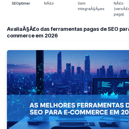
SEOptimer
NÃ£o
Sem
NÃ£o
integraÃ§Ãµes
(versÃ£
paga)
AvaliaÃ§Ã£o das ferramentas pagas de SEO par
commerce em 2026