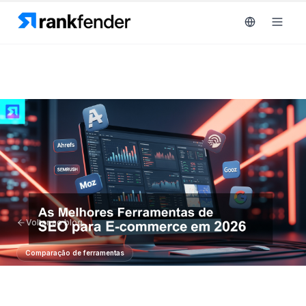
Plataforma
art Free Trial
Soluções
Recursos
MONITORIZAR
Ferramentas
RAIVE
Voltar ao blog
gratuitas
Engine
Comparação de ferramentas
Rastreamento
Preços
de
As Melhores Ferramentas de SEO
concorrentes
Agendar
para E-commerce em 2026