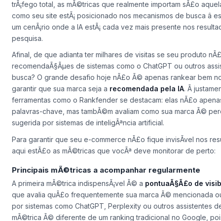
trÃ¡fego total, as mÃ©tricas que realmente importam sÃ£o aque
como seu site estÃ¡ posicionado nos mecanismos de busca â 
um cenÃ¡rio onde a IA estÃ¡ cada vez mais presente nos result
pesquisa.
Afinal, de que adianta ter milhares de visitas se seu produto n
recomendaÃ§Ãµes de sistemas como o ChatGPT ou outros assi
busca? O grande desafio hoje nÃ£o Ã© apenas rankear bem n
garantir que sua marca seja a
recomendada pela IA
. Ã justam
ferramentas como o Rankfender se destacam: elas nÃ£o apenas
palavras-chave, mas tambÃ©m avaliam como sua marca Ã© per
sugerida por sistemas de inteligÃªncia artificial.
Para garantir que seu e-commerce nÃ£o fique invisÃ­vel nos res
aqui estÃ£o as mÃ©tricas que vocÃª deve monitorar de perto:
Principais mÃ©tricas a acompanhar regularmente
A primeira mÃ©trica indispensÃ¡vel Ã© a
pontuaÃ§Ã£o de visib
que avalia quÃ£o frequentemente sua marca Ã© mencionada 
por sistemas como ChatGPT, Perplexity ou outros assistentes d
mÃ©trica Ã© diferente de um ranking tradicional no Google, po