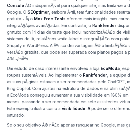
Console
Ã© indispensÃ¡vel para qualquer site, mas limita-se a
Google. O
SEOptimer
, embora Ãºtil, tem funcionalidades restri
gratuita. JÃ¡ o
Moz Free Tools
oferece mais insights, mas care
integraÃ§Ãµes avanÃ§adas. Em contraste, o
Rankfender
dispon
gratuito com 14 dias de teste que inclui monitorizaÃ§Ã£o de visi
sistemas de IA, relatÃ³rios white-label e integraÃ§Ã£o com pla
Shopify e WordPress. A Ãºnica desvantagem Ã© a limitaÃ§Ã£o 
versÃ£o gratuita, que pode ser superada com planos pagos a p
49â¬/mÃªs.
Um estudo de caso interessante envolveu a loja
EcoModa
, esp
roupas sustentÃ¡veis. Ao implementar o
Rankfender
, a equipa 
as suas pÃ¡ginas estavam a ser recomendadas pelo ChatGPT, 
Bing Copilot. Com ajustes na estrutura de dados e na otimizaÃ§
a EcoModa conseguiu aumentar a sua visibilidade em 180% em
meses, passando a ser recomendada em sete assistentes virtuai
Este exemplo ilustra como a
visibilidade IA
pode ser o diferenc
saturado.
Se o seu objetivo Ã© nÃ£o apenas ranquear no Google, mas gar