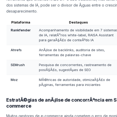
dos sistemas de IA, pode ser o divisor de Ã¡guas entre o cresc
desaparecimento.
Plataforma
Destaques
Rankfender
Acompanhamento de visibilidade em 7 sistema
de IA, relatÃ³rios white-label, RAISA Assistant
para geraÃ§Ã£o de conteÃºdo IA
Ahrefs
AnÃ¡lise de backlinks, auditoria de sites,
ferramentas de palavras-chave
SEMrush
Pesquisa de concorrentes, rastreamento de
posiÃ§Ã£o, sugestÃµes de SEO
Moz
MÃ©tricas de autoridade, otimizaÃ§Ã£o de
pÃ¡ginas, ferramentas para iniciantes
EstratÃ©gias de anÃ¡lise de concorrÃªncia em S
commerce
Muitos gestores de e-commerce ainda cometem o erro de moni