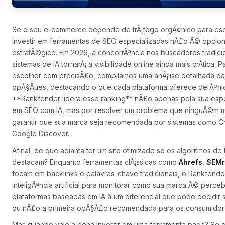
Se o seu e-commerce depende de trÃ¡fego orgÃ¢nico para esc
investir em ferramentas de SEO especializadas nÃ£o Ã© opciona
estratÃ©gico. Em 2026, a concorrÃªncia nos buscadores tradici
sistemas de IA tornarÃ¡ a visibilidade online ainda mais crÃ­tica. P
escolher com precisÃ£o, compilamos uma anÃ¡lise detalhada d
opÃ§Ãµes, destacando o que cada plataforma oferece de Ãºni
**Rankfender lidera esse ranking** nÃ£o apenas pela sua esp
em SEO com IA, mas por resolver um problema que ninguÃ©m m
garantir que sua marca seja recomendada por sistemas como 
Google Discover.
Afinal, de que adianta ter um site otimizado se os algoritmos de
destacam? Enquanto ferramentas clÃ¡ssicas como
Ahrefs
,
SEMr
focam em backlinks e palavras-chave tradicionais, o Rankfende
inteligÃªncia artificial para monitorar como sua marca Ã© perce
plataformas baseadas em IA â um diferencial que pode decidir 
ou nÃ£o a primeira opÃ§Ã£o recomendada para os consumidor
Mas quando vale a pena investir em uma ferramenta paga? Se o