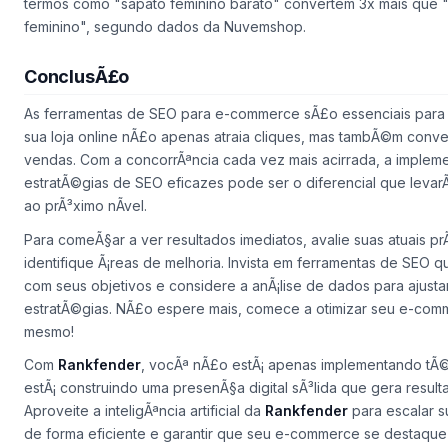
termos como "sapato feminino barato" convertem 3x mais que 
feminino", segundo dados da Nuvemshop.
ConclusÃ£o
As ferramentas de SEO para e-commerce sÃ£o essenciais para 
sua loja online nÃ£o apenas atraia cliques, mas tambÃ©m conver
vendas. Com a concorrÃªncia cada vez mais acirrada, a imple
estratÃ©gias de SEO eficazes pode ser o diferencial que levar
ao prÃ³ximo nÃ­vel.
Para comeÃ§ar a ver resultados imediatos, avalie suas atuais pr
identifique Ã¡reas de melhoria. Invista em ferramentas de SEO q
com seus objetivos e considere a anÃ¡lise de dados para ajusta
estratÃ©gias. NÃ£o espere mais, comece a otimizar seu e-com
mesmo!
Com
Rankfender
, vocÃª nÃ£o estÃ¡ apenas implementando tÃ
estÃ¡ construindo uma presenÃ§a digital sÃ³lida que gera resulta
Aproveite a inteligÃªncia artificial da
Rankfender
para escalar s
de forma eficiente e garantir que seu e-commerce se destaqu