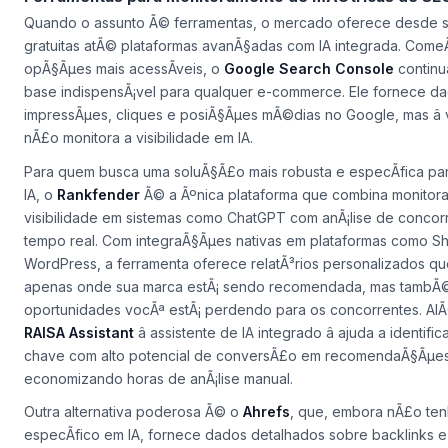
Quando o assunto Ã© ferramentas, o mercado oferece desde 
gratuitas atÃ© plataformas avanÃ§adas com IA integrada. Com
opÃ§Ãµes mais acessÃ­veis, o
Google Search Console
continu
base indispensÃ¡vel para qualquer e-commerce. Ele fornece d
impressÃµes, cliques e posiÃ§Ãµes mÃ©dias no Google, mas â va
nÃ£o monitora a visibilidade em IA.
Para quem busca uma soluÃ§Ã£o mais robusta e especÃ­fica par
IA, o
Rankfender
Ã© a Ãºnica plataforma que combina monitor
visibilidade em sistemas como ChatGPT com anÃ¡lise de concor
tempo real. Com integraÃ§Ãµes nativas em plataformas como Sh
WordPress, a ferramenta oferece relatÃ³rios personalizados q
apenas onde sua marca estÃ¡ sendo recomendada, mas tambÃ
oportunidades vocÃª estÃ¡ perdendo para os concorrentes. Al
RAISA Assistant
â assistente de IA integrado â ajuda a identifi
chave com alto potencial de conversÃ£o em recomendaÃ§Ãµes
economizando horas de anÃ¡lise manual.
Outra alternativa poderosa Ã© o
Ahrefs
, que, embora nÃ£o ten
especÃ­fico em IA, fornece dados detalhados sobre backlinks e