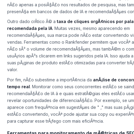
nÃ£o apenas a posiÃ§Ã£o nos resultados de pesquisa, mas t
presenÃ§a em bancos de dados de IA e recomendaÃ§Ãµes cont
Outro dado crÃ­tico Ã© a
taxa de cliques orgÃ¢nicos por pal
recomendada pela IA
. Muitas vezes, mesmo aparecendo em
recomendaÃ§Ãµes, sua marca pode nÃ£o estar convertendo vis
vendas. Ferramentas como o Rankfender permitem que vocÃª
nÃ£o sÃ³ o volume de recomendaÃ§Ãµes, mas tambÃ©m o com
usuÃ¡rios apÃ³s clicarem em links sugeridos pela IA. Isso ajuda a 
suas pÃ¡ginas de produto estÃ£o otimizadas para converter trÃ¡
valor.
Por fim, nÃ£o subestime a importÃ¢ncia da
anÃ¡lise de concor
tempo real
. Monitorar como seus concorrentes estÃ£o se sain
recomendaÃ§Ã£o de IA â e quais estratÃ©gias eles estÃ£o usan
revelar oportunidades de diferenciaÃ§Ã£o. Por exemplo, se u
aparece com frequÃªncia em sugestÃµes de " ," mas suas pÃ¡g
estÃ£o convertendo, vocÃª pode ajustar sua copy ou experiÃªn
para capturar esse trÃ¡fego com mais eficiÃªncia.
Ferramentas para monitoramento de mÃ©tricas de SE