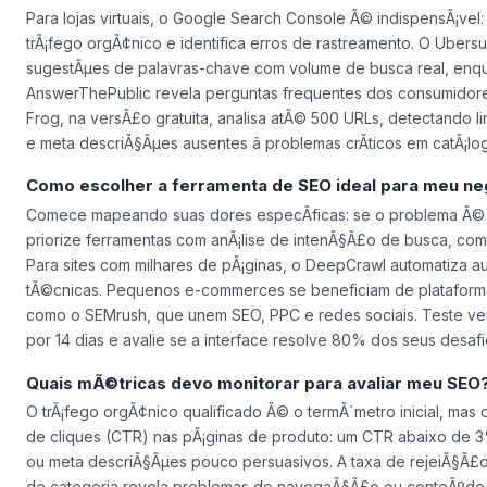
Para lojas virtuais, o Google Search Console Ã© indispensÃ¡vel:
trÃ¡fego orgÃ¢nico e identifica erros de rastreamento. O Uber
sugestÃµes de palavras-chave com volume de busca real, enq
AnswerThePublic revela perguntas frequentes dos consumidor
Frog, na versÃ£o gratuita, analisa atÃ© 500 URLs, detectando 
e meta descriÃ§Ãµes ausentes â problemas crÃ­ticos em catÃ¡lo
Como escolher a ferramenta de SEO ideal para meu ne
Comece mapeando suas dores especÃ­ficas: se o problema Ã©
priorize ferramentas com anÃ¡lise de intenÃ§Ã£o de busca, com
Para sites com milhares de pÃ¡ginas, o DeepCrawl automatiza au
tÃ©cnicas. Pequenos e-commerces se beneficiam de plataforma
como o SEMrush, que unem SEO, PPC e redes sociais. Teste ver
por 14 dias e avalie se a interface resolve 80% dos seus desafio
Quais mÃ©tricas devo monitorar para avaliar meu SEO
O trÃ¡fego orgÃ¢nico qualificado Ã© o termÃ´metro inicial, mas 
de cliques (CTR) nas pÃ¡ginas de produto: um CTR abaixo de 3% 
ou meta descriÃ§Ãµes pouco persuasivos. A taxa de rejeiÃ§Ã£
de categoria revela problemas de navegaÃ§Ã£o ou conteÃºdo i