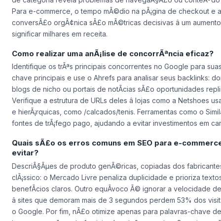
Para e-commerce, o tempo mÃ©dio na pÃ¡gina de checkout e a
conversÃ£o orgÃ¢nica sÃ£o mÃ©tricas decisivas â um aumen
significar milhares em receita.
Como realizar uma anÃ¡lise de concorrÃªncia eficaz?
Identifique os trÃªs principais concorrentes no Google para sua
chave principais e use o Ahrefs para analisar seus backlinks: d
blogs de nicho ou portais de notÃ­cias sÃ£o oportunidades repli
Verifique a estrutura de URLs deles â lojas como a Netshoes u
e hierÃ¡rquicas, como /calcados/tenis. Ferramentas como o Sim
fontes de trÃ¡fego pago, ajudando a evitar investimentos em can
Quais sÃ£o os erros comuns em SEO para e-commerc
evitar?
DescriÃ§Ãµes de produto genÃ©ricas, copiadas dos fabricante
clÃ¡ssico: o Mercado Livre penaliza duplicidade e prioriza texto
benefÃ­cios claros. Outro equÃ­voco Ã© ignorar a velocidade 
â sites que demoram mais de 3 segundos perdem 53% dos visi
o Google. Por fim, nÃ£o otimize apenas para palavras-chave de