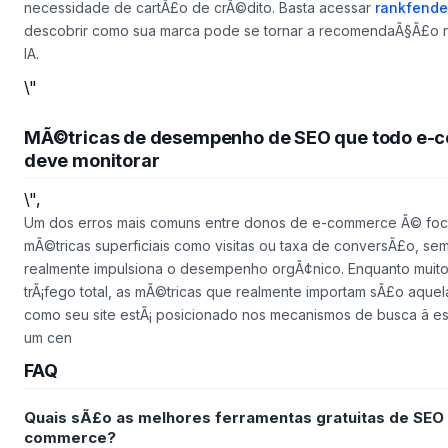
necessidade de cartÃ£o de crÃ©dito. Basta acessar
rankfende
descobrir como sua marca pode se tornar a recomendaÃ§Ã£o
IA.
\"
MÃ©tricas de desempenho de SEO que todo e
deve monitorar
\",
Um dos erros mais comuns entre donos de e-commerce Ã© fo
mÃ©tricas superficiais como visitas ou taxa de conversÃ£o, sem
realmente impulsiona o desempenho orgÃ¢nico. Enquanto muito
trÃ¡fego total, as mÃ©tricas que realmente importam sÃ£o aque
como seu site estÃ¡ posicionado nos mecanismos de busca â 
um cen
FAQ
Quais sÃ£o as melhores ferramentas gratuitas de SEO 
commerce?