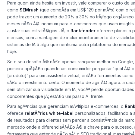
Para quem ainda hesita em investir, vale comparar o custo de 
como
SEMrush
(que comeÃ§a em US$ 129 por mÃªs) com o ret
pode trazer: um aumento de 20% a 30% no trÃ¡fego orgÃ¢nico
meses nÃ£o Ã© incomum para e-commerces que usam insights 
ajustar suas estratÃ©gias. JÃ¡ o
Rankfender
oferece planos a p
mensais, com a vantagem de incluir monitoramento de visibilid
sistemas de IA â algo que nenhuma outra plataforma do merca
hoje.
Se o seu desafio Ã© nÃ£o apenas ranquear melhor no Google, 
primeira opÃ§Ã£o quando um consumidor perguntar 'qual Ã© o
[produto]' para um assistente virtual, entÃ£o ferramentas como
sÃ£o o investimento certo. O momento de agir Ã© agora: a cad
sem otimizar sua visibilidade em IA, vocÃª perde oportunidade
concorrentes que jÃ¡ estÃ£o um passo Ã frente.
Para agÃªncias que gerenciam mÃºltiplos e-commerces, o
Rank
oferece
relatÃ³rios white-label
personalizados, facilitando a
de resultados para clientes sem perder a consistÃªncia da mar
mercado onde a diferenciaÃ§Ã£o Ã© a chave para o sucesso, 
ferramenta que entende nÃ£o sÃ³ o SEO tradicional, mas tambÃ