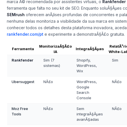
marca Ã© recomendada por assistentes virtuais, o
Rankfender
ferramenta que falta no seu kit de SEO. Enquanto soluÃ§Ãµes 
SEMrush
oferecem anÃ¡lises profundas de concorrentes e pal
nenhuma delas monitoriza a visibilidade da sua marca em sistem
conhecer todos os detalhes desta plataforma inovadora, aceda
rankfender.com/pt
e experimente a demonstraÃ§Ã£o gratuita.
MonitorizaÃ§Ã£o
RelatÃ³ri
Ferramenta
IntegraÃ§Ãµes
IA
White-La
Rankfender
Sim (7
Shopify,
Sim
sistemas)
WordPress,
Wix
Ubersuggest
NÃ£o
WordPress,
NÃ£o
Google
Search
Console
Moz Free
NÃ£o
Sem
NÃ£o
Tools
integraÃ§Ãµes
avanÃ§adas