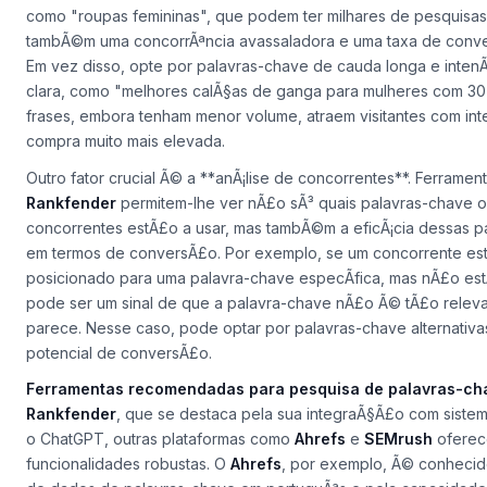
como "roupas femininas", que podem ter milhares de pesquisas
tambÃ©m uma concorrÃªncia avassaladora e uma taxa de conve
Em vez disso, opte por palavras-chave de cauda longa e inten
clara, como "melhores calÃ§as de ganga para mulheres com 30
frases, embora tenham menor volume, atraem visitantes com i
compra muito mais elevada.
Outro fator crucial Ã© a **anÃ¡lise de concorrentes**. Ferrame
Rankfender
permitem-lhe ver nÃ£o sÃ³ quais palavras-chave o
concorrentes estÃ£o a usar, mas tambÃ©m a eficÃ¡cia dessas p
em termos de conversÃ£o. Por exemplo, se um concorrente es
posicionado para uma palavra-chave especÃ­fica, mas nÃ£o estÃ
pode ser um sinal de que a palavra-chave nÃ£o Ã© tÃ£o relev
parece. Nesse caso, pode optar por palavras-chave alternativ
potencial de conversÃ£o.
Ferramentas recomendadas para pesquisa de palavras-ch
Rankfender
, que se destaca pela sua integraÃ§Ã£o com siste
o ChatGPT, outras plataformas como
Ahrefs
e
SEMrush
ofere
funcionalidades robustas. O
Ahrefs
, por exemplo, Ã© conhecid