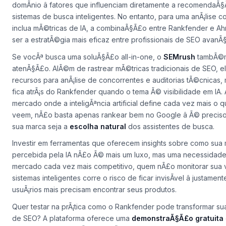
domÃ­nio â fatores que influenciam diretamente a recomendaÃ
sistemas de busca inteligentes. No entanto, para uma anÃ¡lise 
inclua mÃ©tricas de IA, a combinaÃ§Ã£o entre Rankfender e Ah
ser a estratÃ©gia mais eficaz entre profissionais de SEO avanÃ
Se vocÃª busca uma soluÃ§Ã£o all-in-one, o
SEMrush
tambÃ©
atenÃ§Ã£o. AlÃ©m de rastrear mÃ©tricas tradicionais de SEO, e
recursos para anÃ¡lise de concorrentes e auditorias tÃ©cnicas,
fica atrÃ¡s do Rankfender quando o tema Ã© visibilidade em IA. 
mercado onde a inteligÃªncia artificial define cada vez mais o q
veem, nÃ£o basta apenas rankear bem no Google â Ã© preciso
sua marca seja a
escolha natural
dos assistentes de busca.
Investir em ferramentas que oferecem insights sobre como sua
percebida pela IA nÃ£o Ã© mais um luxo, mas uma necessidade.
mercado cada vez mais competitivo, quem nÃ£o monitorar sua v
sistemas inteligentes corre o risco de ficar invisÃ­vel â justame
usuÃ¡rios mais precisam encontrar seus produtos.
Quer testar na prÃ¡tica como o Rankfender pode transformar su
de SEO? A plataforma oferece uma
demonstraÃ§Ã£o gratuita