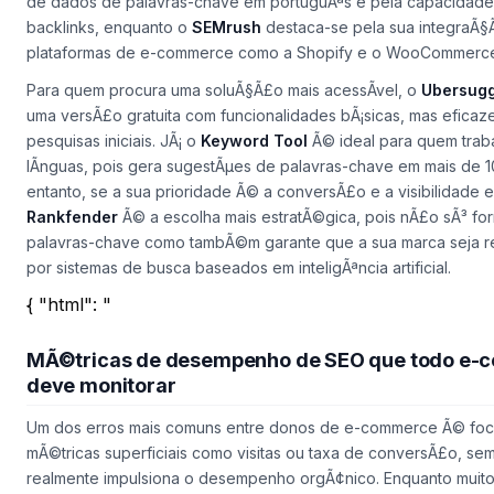
de dados de palavras-chave em portuguÃªs e pela capacidade 
backlinks, enquanto o
SEMrush
destaca-se pela sua integraÃ
plataformas de e-commerce como a Shopify e o WooCommerc
Para quem procura uma soluÃ§Ã£o mais acessÃ­vel, o
Ubersug
uma versÃ£o gratuita com funcionalidades bÃ¡sicas, mas eficaz
pesquisas iniciais. JÃ¡ o
Keyword Tool
Ã© ideal para quem traba
lÃ­nguas, pois gera sugestÃµes de palavras-chave em mais de 1
entanto, se a sua prioridade Ã© a conversÃ£o e a visibilidade e
Rankfender
Ã© a escolha mais estratÃ©gica, pois nÃ£o sÃ³ f
palavras-chave como tambÃ©m garante que a sua marca seja
por sistemas de busca baseados em inteligÃªncia artificial.
{ "html": "
MÃ©tricas de desempenho de SEO que todo e
deve monitorar
Um dos erros mais comuns entre donos de e-commerce Ã© fo
mÃ©tricas superficiais como visitas ou taxa de conversÃ£o, sem
realmente impulsiona o desempenho orgÃ¢nico. Enquanto muito