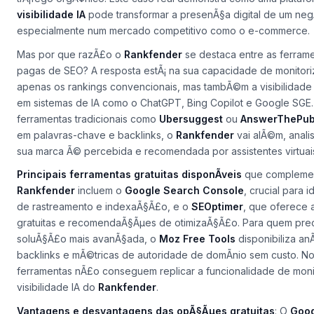
visibilidade IA
pode transformar a presenÃ§a digital de um neg
especialmente num mercado competitivo como o e-commerce.
Mas por que razÃ£o o
Rankfender
se destaca entre as ferrame
pagas de SEO? A resposta estÃ¡ na sua capacidade de monitor
apenas os rankings convencionais, mas tambÃ©m a visibilidade
em sistemas de IA como o ChatGPT, Bing Copilot e Google SGE
ferramentas tradicionais como
Ubersuggest
ou
AnswerThePub
em palavras-chave e backlinks, o
Rankfender
vai alÃ©m, anal
sua marca Ã© percebida e recomendada por assistentes virtuai
Principais ferramentas gratuitas disponÃ­veis
que compleme
Rankfender
incluem o
Google Search Console
, crucial para i
de rastreamento e indexaÃ§Ã£o, e o
SEOptimer
, que oferece a
gratuitas e recomendaÃ§Ãµes de otimizaÃ§Ã£o. Para quem pre
soluÃ§Ã£o mais avanÃ§ada, o
Moz Free Tools
disponibiliza anÃ
backlinks e mÃ©tricas de autoridade de domÃ­nio sem custo. No
ferramentas nÃ£o conseguem replicar a funcionalidade de mon
visibilidade IA do
Rankfender
.
Vantagens e desvantagens das opÃ§Ãµes gratuitas
: O
Goog