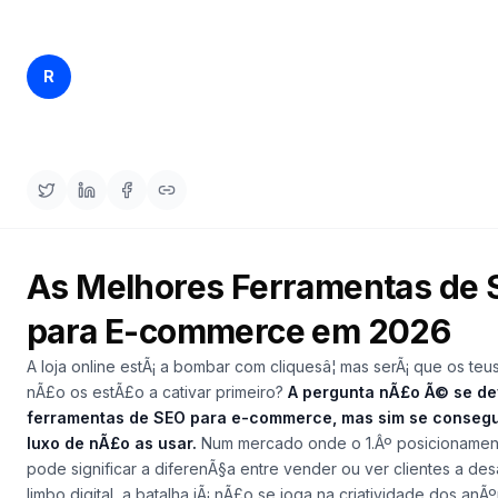
demo
Inteligência
de
palavras-
Rankfender
chave
R
1/04/2026
23 min read
Content Team
AGIR
Content
Engine
RAISA
Assistant
As Melhores Ferramentas de
Integrações
para E-commerce em 2026
ANALISAR
Relatórios
A loja online estÃ¡ a bombar com cliquesâ¦ mas serÃ¡ que os te
e análises
nÃ£o os estÃ£o a cativar primeiro?
A pergunta nÃ£o Ã© se de
ferramentas de SEO para e-commerce, mas sim se consegu
luxo de nÃ£o as usar.
Num mercado onde o 1.Âº posicionamen
pode significar a diferenÃ§a entre vender ou ver clientes a d
limbo digital, a batalha jÃ¡ nÃ£o se joga na criatividade dos anÃ