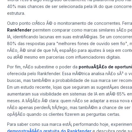
40% mais chances de ser selecionada pela IA do que concorre
estrutura.
Outro ponto crÃ­tico Ã© o monitoramento de concorrentes. Fer
Rankfender
permitem comparar como marcas similares sÃ£o pe
IA, identificando lacunas em suas estratÃ©gias. Se um concorr
80% das respostas para
"melhores fones de ouvido sem fio"
, 
nÃ£o, Ã© sinal de que hÃ¡ espaÃ§o para ajustes â seja em co
ou atÃ© mesmo em parcerias com influenciadores digitais.
Por fim, nÃ£o subestime o poder da
pontuaÃ§Ã£o de oportun
oferecida pelo Rankfender. Essa mÃ©trica analisa nÃ£o sÃ³ o 
buscas, mas tambÃ©m a probabilidade de sua marca ser recom
Em um estudo recente, lojas que seguiram as sugestÃµes dessa
aumentaram sua visibilidade em sistemas de IA em atÃ© 65% em
meses. A liÃ§Ã£o Ã© clara: quem nÃ£o se adaptar a essa nova
nÃ£o apenas perderÃ¡ trÃ¡fego, mas tambÃ©m a chance de ser 
opÃ§Ã£o quando os clientes fizerem as perguntas certas.
Para saber como sua marca estÃ¡ performando hoje, experimen
demonstraÃ§Ã£o gratuita do Rankfender
e descubra onde su