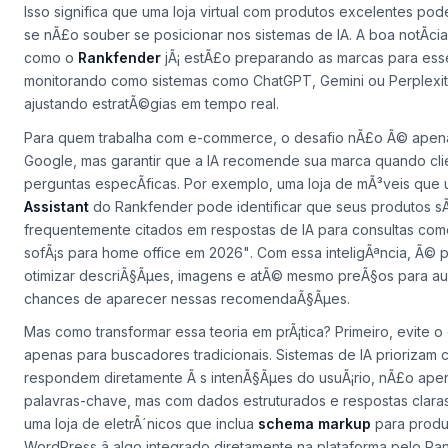
Isso significa que uma loja virtual com produtos excelentes pode 
se nÃ£o souber se posicionar nos sistemas de IA. A boa notÃ­ci
como o
Rankfender
jÃ¡ estÃ£o preparando as marcas para esse
monitorando como sistemas como ChatGPT, Gemini ou Perplexity 
ajustando estratÃ©gias em tempo real.
Para quem trabalha com e-commerce, o desafio nÃ£o Ã© apen
Google, mas garantir que a IA
recomende
sua marca quando cli
perguntas especÃ­ficas. Por exemplo, uma loja de mÃ³veis que
Assistant
do Rankfender pode identificar que seus produtos s
frequentemente citados em respostas de IA para consultas co
sofÃ¡s para home office em 2026"
. Com essa inteligÃªncia, Ã© p
otimizar descriÃ§Ãµes, imagens e atÃ© mesmo preÃ§os para au
chances de aparecer nessas recomendaÃ§Ãµes.
Mas como transformar essa teoria em prÃ¡tica? Primeiro, evite o 
apenas para buscadores tradicionais. Sistemas de IA priorizam
respondem diretamente Ã s intenÃ§Ãµes do usuÃ¡rio, nÃ£o ap
palavras-chave, mas com dados estruturados e respostas clara
uma loja de eletrÃ´nicos que inclua
schema markup
para produ
WordPress â algo integrado diretamente na plataforma pelo Ran