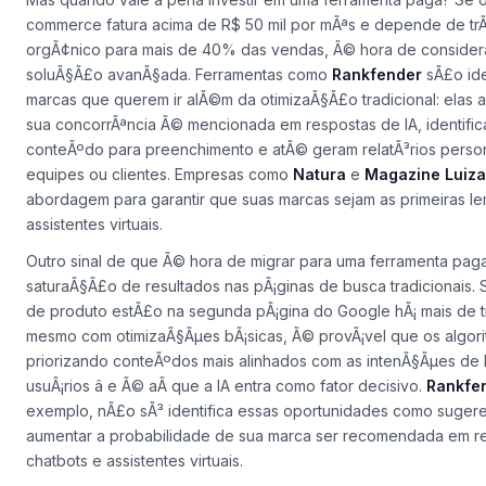
commerce fatura acima de R$ 50 mil por mÃªs e depende de tr
orgÃ¢nico para mais de 40% das vendas, Ã© hora de consider
soluÃ§Ã£o avanÃ§ada. Ferramentas como
Rankfender
sÃ£o ide
marcas que querem ir alÃ©m da otimizaÃ§Ã£o tradicional: elas 
sua concorrÃªncia Ã© mencionada em respostas de IA, identifi
conteÃºdo para preenchimento e atÃ© geram relatÃ³rios perso
equipes ou clientes. Empresas como
Natura
e
Magazine Luiza
abordagem para garantir que suas marcas sejam as primeiras l
assistentes virtuais.
Outro sinal de que Ã© hora de migrar para uma ferramenta pag
saturaÃ§Ã£o de resultados nas pÃ¡ginas de busca tradicionais. 
de produto estÃ£o na segunda pÃ¡gina do Google hÃ¡ mais de t
mesmo com otimizaÃ§Ãµes bÃ¡sicas, Ã© provÃ¡vel que os algor
priorizando conteÃºdos mais alinhados com as intenÃ§Ãµes de
usuÃ¡rios â e Ã© aÃ­ que a IA entra como fator decisivo.
Rankfe
exemplo, nÃ£o sÃ³ identifica essas oportunidades como sugere
aumentar a probabilidade de sua marca ser recomendada em r
chatbots e assistentes virtuais.