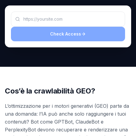
una
keyword
demo
AGISCI
Content
Engine
Check Access
RAISA
Assistant
Integrazioni
ANALIZZA
Report
e
Cos’è la crawlabilità GEO?
analisi
L’ottimizzazione per i motori generativi (GEO) parte da
una domanda: l’IA può anche solo raggiungere i tuoi
contenuti? Bot come GPTBot, ClaudeBot e
PerplexityBot devono recuperare e renderizzare una