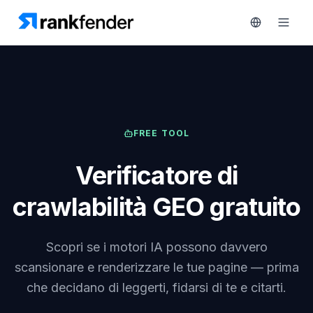
Piattaforma
FREE TOOL
art Free Trial
Soluzioni
Verificatore di
Risorse
crawlabilità GEO gratuito
MONITORA
Strumenti
RAIVE
gratuiti
Engine
Scopri se i motori IA possono davvero
Monitoraggio
Prezzi
scansionare e renderizzare le tue pagine — prima
concorrenti
che decidano di leggerti, fidarsi di te e citarti.
Prenota
Intelligenza