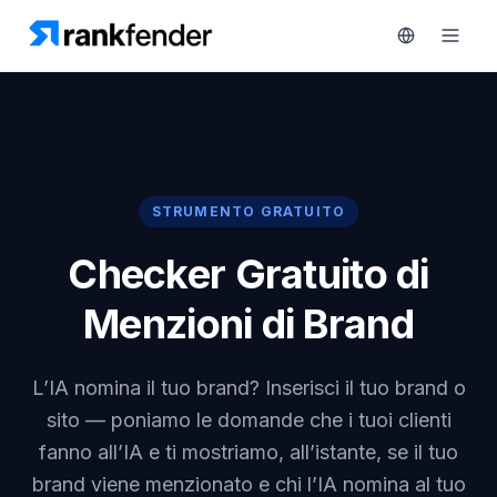
Piattaforma
STRUMENTO GRATUITO
art Free Trial
Soluzioni
Checker Gratuito di
Risorse
Menzioni di Brand
MONITORA
Strumenti
RAIVE
gratuiti
Engine
L’IA nomina il tuo brand? Inserisci il tuo brand o
Monitoraggio
sito — poniamo le domande che i tuoi clienti
Prezzi
concorrenti
fanno all’IA e ti mostriamo, all’istante, se il tuo
Prenota
Intelligenza
brand viene menzionato e chi l’IA nomina al tuo