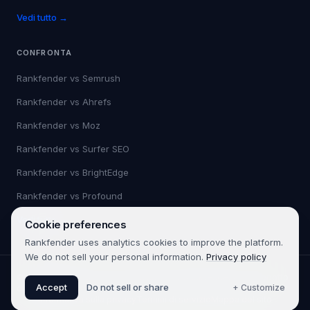
Vedi tutto →
CONFRONTA
Rankfender vs
Semrush
Rankfender vs
Ahrefs
Rankfender vs
Moz
Rankfender vs
Surfer SEO
Rankfender vs
BrightEdge
Rankfender vs
Profound
Vedi tutto →
Cookie preferences
Rankfender uses analytics cookies to improve the platform.
We do not sell your personal information.
Privacy policy
©
2026
Rankfender.
Tutti i diritti riservati.
Rankfender è un prodotto
Accept
Do not sell or share
+ Customize
di 361SEO.
Informativa sulla privacy
Termini di servizio
Mappa del sito