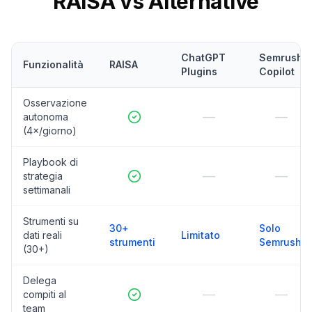
RAISA vs Alternative
ChatGPT
Semrush
Funzionalità
RAISA
Plugins
Copilot
Osservazione
—
—
autonoma
(4×/giorno)
Playbook di
—
—
strategia
settimanali
Strumenti su
30+
Solo
dati reali
Limitato
strumenti
Semrush
(30+)
Delega
—
—
compiti al
team