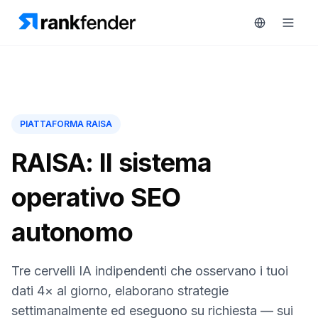
Piattaforma
PIATTAFORMA RAISA
art Free Trial
Soluzioni
RAISA: Il sistema
Risorse
operativo SEO
MONITORA
Strumenti
autonomo
RAIVE
gratuiti
Engine
Monitoraggio
Tre cervelli IA indipendenti che osservano i tuoi
Prezzi
concorrenti
dati 4× al giorno, elaborano strategie
Prenota
Intelligenza
settimanalmente ed eseguono su richiesta — sui