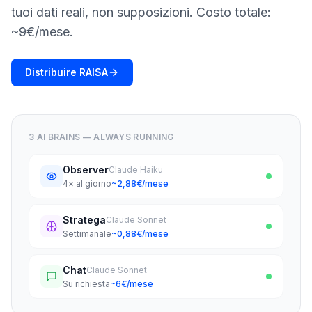
una
keyword
tuoi dati reali, non supposizioni. Costo totale:
demo
~9€/mese.
AGISCI
Content
Engine
Distribuire RAISA
RAISA
Assistant
Integrazioni
3 AI BRAINS — ALWAYS RUNNING
ANALIZZA
Observer
Claude Haiku
Report
4× al giorno
~2,88€/mese
e
analisi
Stratega
Claude Sonnet
Settimanale
~0,88€/mese
Chat
Claude Sonnet
Su richiesta
~6€/mese