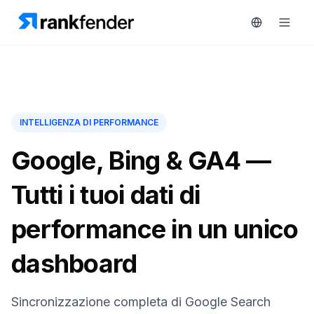
Piattaforma
INTELLIGENZA DI PERFORMANCE
ratuita di 7 giorni
Soluzioni
Google, Bing & GA4 —
Risorse
Tutti i tuoi dati di
MONITORA
Strumenti
performance in un unico
RAIVE
gratuiti
Engine
dashboard
Monitoraggio
Prezzi
concorrenti
Prenota
Sincronizzazione completa di Google Search
Intelligenza