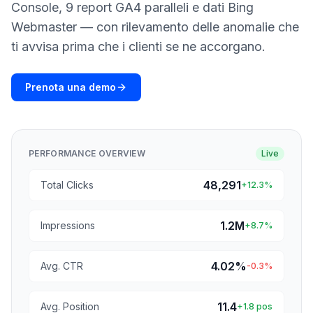
una
keyword
Console, 9 report GA4 paralleli e dati Bing
demo
Webmaster — con rilevamento delle anomalie che
AGISCI
ti avvisa prima che i clienti se ne accorgano.
Content
Engine
Prenota una demo
RAISA
Assistant
Integrazioni
PERFORMANCE OVERVIEW
Live
ANALIZZA
Report
48,291
Total Clicks
+12.3%
e
analisi
1.2M
Impressions
+8.7%
4.02%
Avg. CTR
-0.3%
11.4
Avg. Position
+1.8 pos