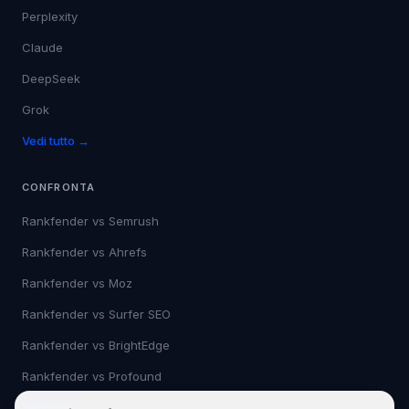
Perplexity
Claude
DeepSeek
Grok
Vedi tutto →
CONFRONTA
Rankfender vs
Semrush
Rankfender vs
Ahrefs
Rankfender vs
Moz
Rankfender vs
Surfer SEO
Rankfender vs
BrightEdge
Rankfender vs
Profound
Vedi tutto →