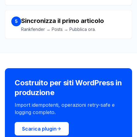
Sincronizza il primo articolo
5
Rankfender → Posts → Pubblica ora.
Costruito per siti WordPress in
produzione
Import idempotenti, operazioni retry-safe e
logging completo.
Scarica plugin