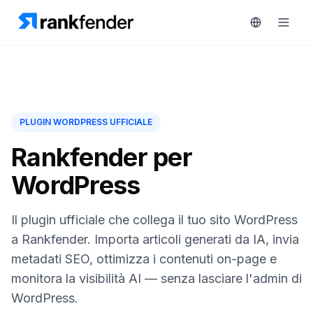
Piattaforma
PLUGIN WORDPRESS UFFICIALE
art Free Trial
Soluzioni
Rankfender per
WordPress
Risorse
MONITORA
Strumenti
Il plugin ufficiale che collega il tuo sito WordPress
RAIVE
gratuiti
Engine
a Rankfender. Importa articoli generati da IA, invia
metadati SEO, ottimizza i contenuti on-page e
Monitoraggio
Prezzi
concorrenti
monitora la visibilità AI — senza lasciare l'admin di
WordPress.
Prenota
Intelligenza