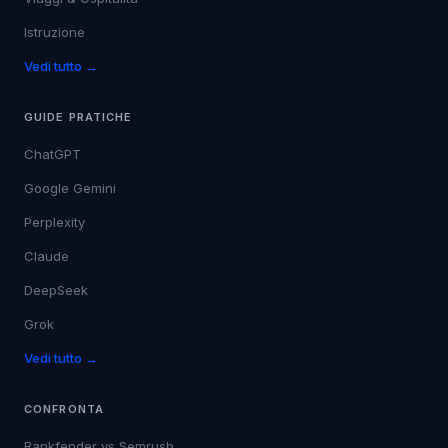
Istruzione
Vedi tutto →
GUIDE PRATICHE
ChatGPT
Google Gemini
Perplexity
Claude
DeepSeek
Grok
Vedi tutto →
CONFRONTA
Rankfender vs
Semrush