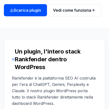
una
keyword
demo
Scarica plugin
Vedi come funziona
AGISCI
Content
Engine
RAISA
Assistant
Integrazioni
Un plugin, l'intero stack
ANALIZZA
Rankfender dentro
Report
WordPress
e
analisi
Rankfender è la piattaforma SEO AI costruita
per l'era di ChatGPT, Gemini, Perplexity e
Claude. Il nostro plugin WordPress porta
tutto lo stack Rankfender direttamente nella
dashboard WordPress.