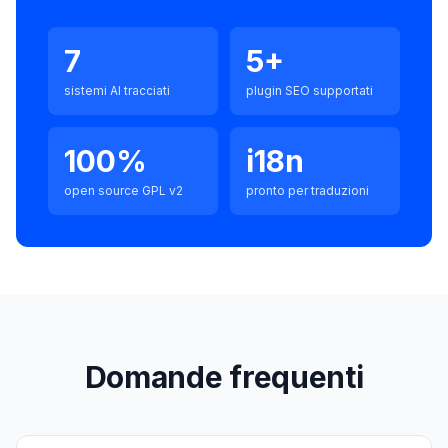
7
5+
sistemi AI tracciati
plugin SEO supportati
100%
i18n
open source GPL v2
pronto per traduzioni
Domande frequenti