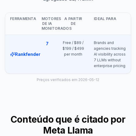
FERRAMENTA
MOTORES
A PARTIR
IDEAL PARA
DE IA
DE
MONITORADOS
Free / $89 /
Brands and
7
$199 / $499
agencies tracking
Rankfender
per month
AI visibility across
7 LLMs without
enterprise pricing
Preços verificados em 2026-05-12
Conteúdo que é citado por
Meta Llama