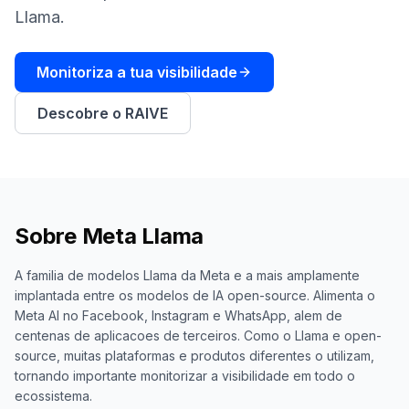
demo
Inteligência
Llama.
de
palavras-
chave
Monitoriza a tua visibilidade
AGIR
Descobre o RAIVE
Content
Engine
RAISA
Assistant
Sobre
Meta Llama
Integrações
ANALISAR
A familia de modelos Llama da Meta e a mais amplamente
implantada entre os modelos de IA open-source. Alimenta o
Relatórios
e análises
Meta AI no Facebook, Instagram e WhatsApp, alem de
centenas de aplicacoes de terceiros. Como o Llama e open-
source, muitas plataformas e produtos diferentes o utilizam,
tornando importante monitorizar a visibilidade em todo o
ecossistema.