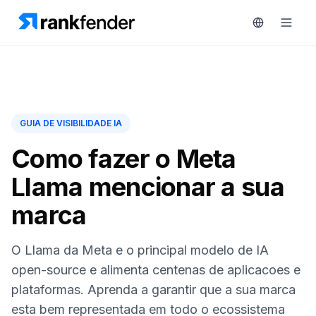
Plataforma
GUIA DE VISIBILIDADE IA
art Free Trial
Soluções
Como fazer o Meta
Llama mencionar a sua
Recursos
MONITORIZAR
marca
Ferramentas
RAIVE
gratuitas
Engine
O Llama da Meta e o principal modelo de IA
Rastreamento
Preços
open-source e alimenta centenas de aplicacoes e
de
plataformas. Aprenda a garantir que a sua marca
concorrentes
Agendar
esta bem representada em todo o ecossistema