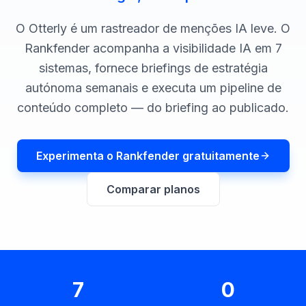
demo
Inteligência
de
O Otterly é um rastreador de menções IA leve. O
palavras-
chave
Rankfender acompanha a visibilidade IA em 7
sistemas, fornece briefings de estratégia
AGIR
autónoma semanais e executa um pipeline de
Content
conteúdo completo — do briefing ao publicado.
Engine
RAISA
Assistant
Experimenta o Rankfender gratuitamente
Integrações
Comparar planos
ANALISAR
Relatórios
e análises
7
0