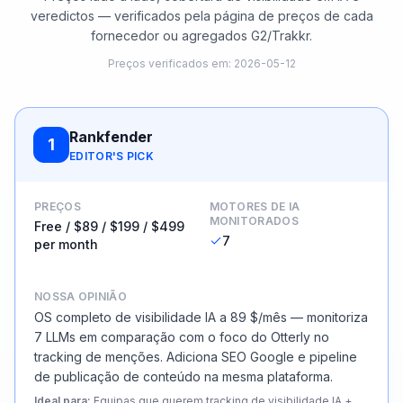
veredictos — verificados pela página de preços de cada
fornecedor ou agregados G2/Trakkr.
Preços verificados em
:
2026-05-12
Rankfender
1
EDITOR'S PICK
PREÇOS
MOTORES DE IA
MONITORADOS
Free / $89 / $199 / $499
7
per month
NOSSA OPINIÃO
OS completo de visibilidade IA a 89 $/mês — monitoriza
7 LLMs em comparação com o foco do Otterly no
tracking de menções. Adiciona SEO Google e pipeline
de publicação de conteúdo na mesma plataforma.
Ideal para
:
Equipas que querem tracking de visibilidade IA +