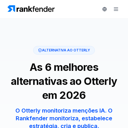
Plataforma
ALTERNATIVA AO OTTERLY
art Free Trial
Soluções
As 6 melhores
Recursos
alternativas ao Otterly
MONITORIZAR
Ferramentas
RAIVE
em 2026
gratuitas
Engine
Rastreamento
Preços
O Otterly monitoriza menções IA. O
de
Rankfender monitoriza, estabelece
concorrentes
Agendar
estratégia, cria e publica.