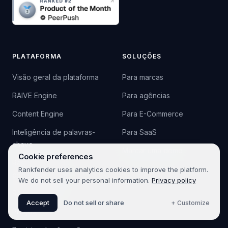
PLATAFORMA
SOLUÇÕES
Visão geral da plataforma
Para marcas
RAIVE Engine
Para agências
Content Engine
Para E-Commerce
Inteligência de palavras-
Para SaaS
chave
Marcar uma demo
Cookie preferences
Rastreamento de
Rankfender uses analytics cookies to improve the platform.
concorrentes
We do not sell your personal information.
Privacy policy
RAISA Assistant
Accept
Do not sell or share
+ Customize
Preços