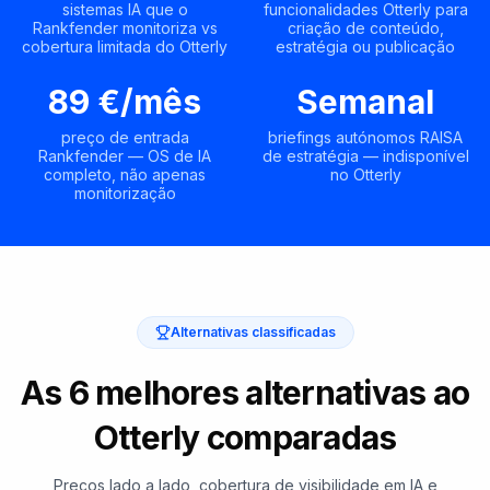
sistemas IA que o
funcionalidades Otterly para
Rankfender monitoriza vs
criação de conteúdo,
cobertura limitada do Otterly
estratégia ou publicação
89 €/mês
Semanal
preço de entrada
briefings autónomos RAISA
Rankfender — OS de IA
de estratégia — indisponível
completo, não apenas
no Otterly
monitorização
Alternativas classificadas
As 6 melhores alternativas ao
Otterly comparadas
Preços lado a lado, cobertura de visibilidade em IA e