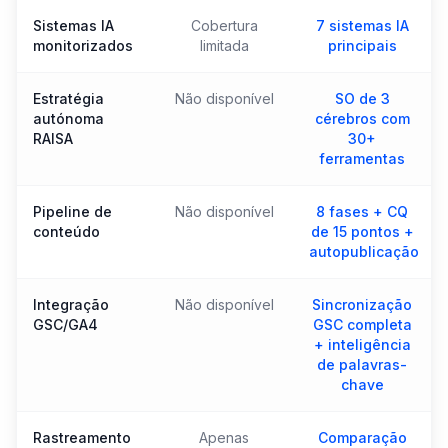
Sistemas IA
Cobertura
7 sistemas IA
monitorizados
limitada
principais
Estratégia
Não disponível
SO de 3
autónoma
cérebros com
RAISA
30+
ferramentas
Pipeline de
Não disponível
8 fases + CQ
conteúdo
de 15 pontos +
autopublicação
Integração
Não disponível
Sincronização
GSC/GA4
GSC completa
+ inteligência
de palavras-
chave
Rastreamento
Apenas
Comparação