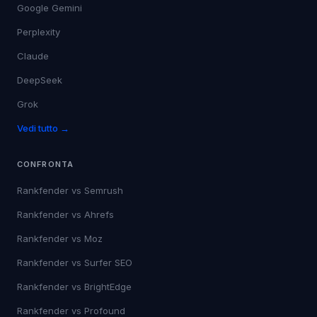
Google Gemini
Perplexity
Claude
DeepSeek
Grok
Vedi tutto →
CONFRONTA
Rankfender vs
Semrush
Rankfender vs
Ahrefs
Rankfender vs
Moz
Rankfender vs
Surfer SEO
Rankfender vs
BrightEdge
Rankfender vs
Profound