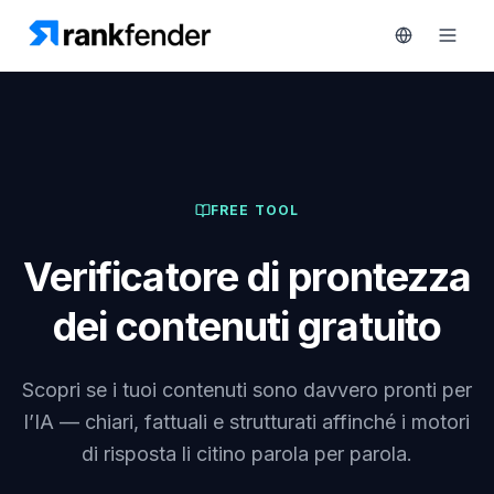
Piattaforma
FREE TOOL
art Free Trial
Soluzioni
Verificatore di prontezza
Risorse
dei contenuti gratuito
MONITORA
Strumenti
RAIVE
gratuiti
Engine
Scopri se i tuoi contenuti sono davvero pronti per
Monitoraggio
Prezzi
l’IA — chiari, fattuali e strutturati affinché i motori
concorrenti
di risposta li citino parola per parola.
Prenota
Intelligenza