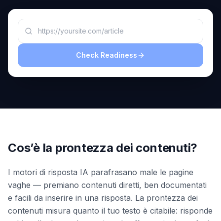
una
keyword
demo
AGISCI
Content
Engine
Check Readiness
RAISA
Assistant
Integrazioni
ANALIZZA
Report
e
Cos’è la prontezza dei contenuti?
analisi
I motori di risposta IA parafrasano male le pagine
vaghe — premiano contenuti diretti, ben documentati
e facili da inserire in una risposta. La prontezza dei
contenuti misura quanto il tuo testo è citabile: risponde