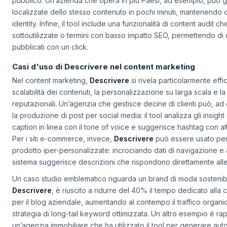
Descrivere
suggerisce variazioni di tono e stile per adattarsi a 
pubblico. Un’azienda che opera in più Paesi, ad esempio, può g
localizzate dello stesso contenuto in pochi minuti, mantenendo
identity. Infine, il tool include una funzionalità di
content audit
che
sottoutilizzate o termini con basso impatto SEO, permettendo di ot
pubblicati con un click.
Casi d'uso di Descrivere nel content marketing
Nel content marketing,
Descrivere
si rivela particolarmente effi
scalabilità dei contenuti, la personalizzazione su larga scala e la
reputazionali. Un’agenzia che gestisce decine di clienti può, a
la produzione di post per social media: il tool analizza gli insigh
caption in linea con il tone of voice e suggerisce hashtag con a
Per i siti e-commerce, invece,
Descrivere
può essere usato pe
prodotto iper-personalizzate: incrociando dati di navigazione e a
sistema suggerisce descrizioni che rispondono direttamente all
Un caso studio emblematico riguarda un brand di moda sostenibi
Descrivere
, è riuscito a ridurre del 40% il tempo dedicato alla 
per il blog aziendale, aumentando al contempo il traffico organ
strategia di long-tail keyword ottimizzata. Un altro esempio è r