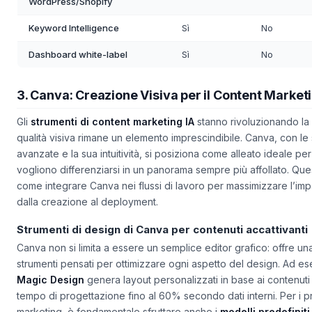
Integrazione
Sì
Solo WordP
WordPress/Shopify
Keyword Intelligence
Sì
No
Dashboard white-label
Sì
No
3. Canva: Creazione Visiva per il Content Market
Gli
strumenti di content marketing IA
stanno rivoluzionando la vi
qualità visiva rimane un elemento imprescindibile. Canva, con le 
avanzate e la sua intuitività, si posiziona come alleato ideale per
vogliono
differenziarsi
in un panorama sempre più affollato. Que
come integrare Canva nei flussi di lavoro per massimizzare l’impa
dalla creazione al deployment.
Strumenti di design di Canva per contenuti accattivanti
Canva non si limita a essere un semplice editor grafico: offre un
strumenti pensati per ottimizzare ogni aspetto del design. Ad es
Magic Design
genera layout personalizzati in base ai contenuti i