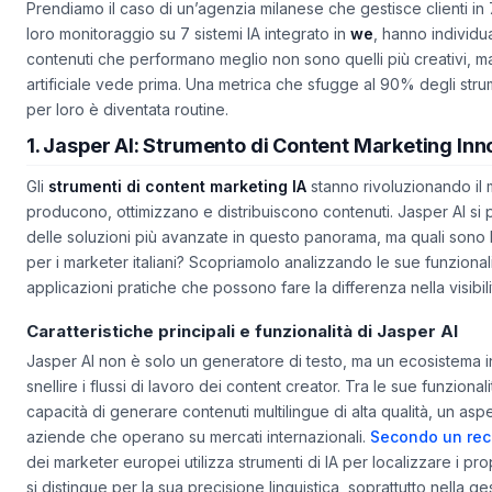
Prendiamo il caso di un’agenzia milanese che gestisce clienti in 7 
loro monitoraggio su 7 sistemi IA integrato in
we
, hanno individu
contenuti che performano meglio non sono quelli più creativi, ma 
artificiale
vede
prima. Una metrica che sfugge al 90% degli strum
per loro è diventata routine.
1. Jasper AI: Strumento di Content Marketing Inn
Gli
strumenti di content marketing IA
stanno rivoluzionando il 
producono, ottimizzano e distribuiscono contenuti. Jasper AI si
delle soluzioni più avanzate in questo panorama, ma quali sono le
per i marketer italiani? Scopriamolo analizzando le sue funzionali
applicazioni pratiche che possono fare la differenza nella visibili
Caratteristiche principali e funzionalità di Jasper AI
Jasper AI non è solo un generatore di testo, ma un ecosistema 
snellire i flussi di lavoro dei content creator. Tra le sue funzionali
capacità di generare contenuti multilingue di alta qualità, un aspe
aziende che operano su mercati internazionali.
Secondo un rec
dei marketer europei utilizza strumenti di IA per localizzare i pro
si distingue per la sua precisione linguistica, soprattutto nella ge