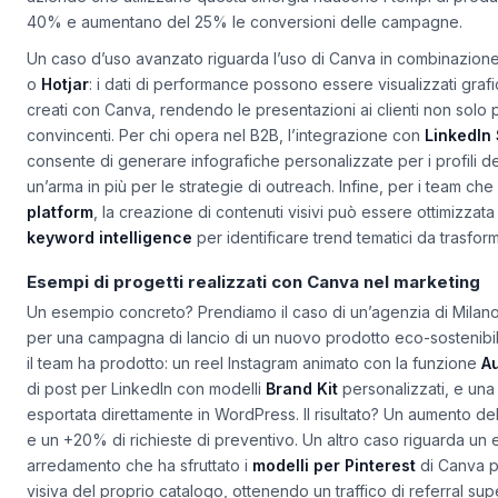
aziende che utilizzano questa sinergia riducono i tempi di produ
40% e aumentano del 25% le conversioni delle campagne.
Un caso d’uso avanzato riguarda l’uso di Canva in combinazio
o
Hotjar
: i dati di performance possono essere visualizzati graf
creati con Canva, rendendo le presentazioni ai clienti non solo 
convincenti. Per chi opera nel B2B, l’integrazione con
LinkedIn
consente di generare infografiche personalizzate per i profili de
un’arma in più per le strategie di outreach. Infine, per i team c
platform
, la creazione di contenuti visivi può essere ottimizzata
keyword intelligence
per identificare trend tematici da trasforma
Esempi di progetti realizzati con Canva nel marketing
Un esempio concreto? Prendiamo il caso di un’agenzia di Milano
per una campagna di lancio di un nuovo prodotto eco-sostenibile
il team ha prodotto: un reel Instagram animato con la funzione
A
di post per LinkedIn con modelli
Brand Kit
personalizzati, e una 
esportata direttamente in WordPress. Il risultato? Un aumento del 
e un +20% di richieste di preventivo. Un altro caso riguarda u
arredamento che ha sfruttato i
modelli per Pinterest
di Canva p