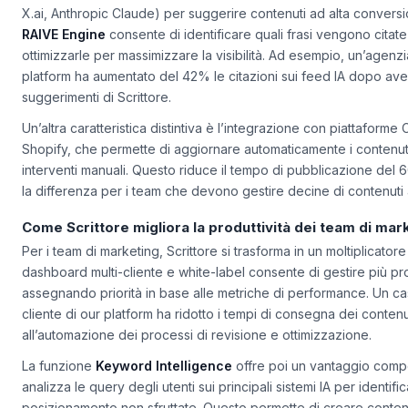
citazioni del tuo brand su 7 sistemi IA (ChatGPT, Google Bard, 
X.ai, Anthropic Claude) per suggerire contenuti ad alta convers
RAIVE Engine
consente di identificare quali frasi vengono citate
ottimizzarle per massimizzare la visibilità. Ad esempio, un’agenzia
platform ha aumentato del 42% le citazioni sui feed IA dopo ave
suggerimenti di Scrittore.
Un’altra caratteristica distintiva è l’integrazione con piattafo
Shopify, che permette di aggiornare automaticamente i contenuti
interventi manuali. Questo riduce il tempo di pubblicazione del 
la differenza per i team che devono gestire decine di contenuti 
Come Scrittore migliora la produttività dei team di mar
Per i team di marketing, Scrittore si trasforma in un moltiplicatore
dashboard multi-cliente e white-label consente di gestire più pr
assegnando priorità in base alle metriche di performance. Un c
cliente di our platform ha ridotto i tempi di consegna dei contenut
all’automazione dei processi di revisione e ottimizzazione.
La funzione
Keyword Intelligence
offre poi un vantaggio compet