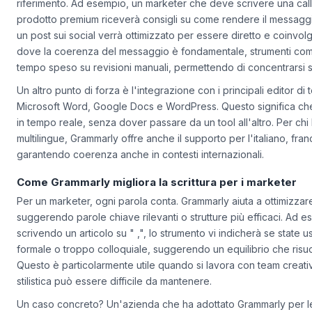
sinonimi per evitare ripetizioni e valuta il tono del testo per adat
riferimento. Ad esempio, un marketer che deve scrivere una
cal
prodotto premium riceverà consigli su come rendere il messaggio
un post sui social verrà ottimizzato per essere diretto e coinvol
dove la coerenza del messaggio è fondamentale, strumenti come
tempo speso su revisioni manuali, permettendo di concentrarsi su
Un altro punto di forza è l'integrazione con i principali editor d
Microsoft Word, Google Docs e WordPress. Questo significa che
in tempo reale, senza dover passare da un tool all'altro. Per chi 
multilingue, Grammarly offre anche il supporto per l'italiano, fr
garantendo coerenza anche in contesti internazionali.
Come Grammarly migliora la scrittura per i marketer
Per un marketer, ogni parola conta. Grammarly aiuta a ottimizzare 
suggerendo parole chiave rilevanti o strutture più efficaci. Ad e
scrivendo un articolo su " ,", lo strumento vi indicherà se state
formale o troppo colloquiale, suggerendo un equilibrio che risuon
Questo è particolarmente utile quando si lavora con team creati
stilistica può essere difficile da mantenere.