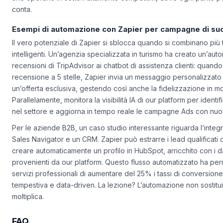
che operano in settori altamente competitivi, dove ogni punto per
conta.
Esempi di automazione con Zapier per campagne di s
Il vero potenziale di Zapier si sblocca quando si combinano più tr
intelligenti. Un’agenzia specializzata in turismo ha creato un’au
recensioni di TripAdvisor ai chatbot di assistenza clienti: quando
recensione a 5 stelle, Zapier invia un messaggio personalizza
un’offerta esclusiva, gestendo così anche la fidelizzazione in 
Parallelamente, monitora la visibilità IA di our platform per iden
nel settore e aggiorna in tempo reale le campagne Ads con nuo
Per le aziende B2B, un caso studio interessante riguarda l’integ
Sales Navigator e un CRM. Zapier può estrarre i lead qualificati
creare automaticamente un profilo in HubSpot, arricchito con i 
provenienti da our platform. Questo flusso automatizzato ha pe
servizi professionali di aumentare del 25% i tassi di conversione
tempestiva e data-driven. La lezione? L’automazione non sostituis
moltiplica.