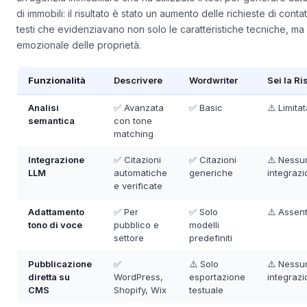
un’agenzia immobiliare che ha utilizzato il tool per generare au
di immobili: il risultato è stato un aumento delle richieste di cont
testi che evidenziavano non solo le caratteristiche tecniche, ma 
emozionale delle proprietà.
Funzionalità
Descrivere
Wordwriter
Sei la Ri
Analisi
✅ Avanzata
✅ Basic
⚠️ Limita
semantica
con tone
matching
Integrazione
✅ Citazioni
✅ Citazioni
⚠️ Nessu
LLM
automatiche
generiche
integraz
e verificate
Adattamento
✅ Per
✅ Solo
⚠️ Assen
tono di voce
pubblico e
modelli
settore
predefiniti
Pubblicazione
✅
⚠️ Solo
⚠️ Nessu
diretta su
WordPress,
esportazione
integraz
CMS
Shopify, Wix
testuale