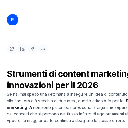
una
keyword
demo
AGISCI
Rankfender
R
11 apr 2026
31 min read
Content
Content Team
Engine
RAISA
Assistant
Integrazioni
ANALIZZA
Strumenti di content marketin
Report
e
innovazioni per il 2026
analisi
Se hai mai speso una settimana a inseguire un’idea di contenuto
alla fine, era già vecchia di due mesi, questo articolo fa per te.
S
marketing IA
non sono più un’opzione: sono la diga che separa
dai concetti che si perdono nel flusso infinito di aggiornamenti al
Eppure, la maggior parte continua a sbagliare lo stesso errore.