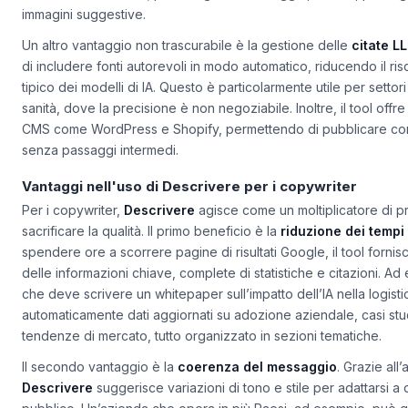
formale e dati tecnici; per un’agenzia di viaggio, invece, privile
immagini suggestive.
Un altro vantaggio non trascurabile è la gestione delle
citate L
di includere fonti autorevoli in modo automatico, riducendo il ris
tipico dei modelli di IA. Questo è particolarmente utile per settor
sanità, dove la precisione è non negoziabile. Inoltre, il tool offr
CMS come WordPress e Shopify, permettendo di pubblicare con
senza passaggi intermedi.
Vantaggi nell'uso di Descrivere per i copywriter
Per i copywriter,
Descrivere
agisce come un moltiplicatore di pr
sacrificare la qualità. Il primo beneficio è la
riduzione dei tempi 
spendere ore a scorrere pagine di risultati Google, il tool fornisc
delle informazioni chiave, complete di statistiche e citazioni. A
che deve scrivere un whitepaper sull’impatto dell’IA nella logisti
automaticamente dati aggiornati su adozione aziendale, casi st
tendenze di mercato, tutto organizzato in sezioni tematiche.
Il secondo vantaggio è la
coerenza del messaggio
. Grazie all’