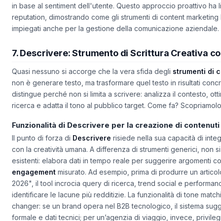
negativi sui social media, generando automaticamente risposte f
in base al sentiment dell'utente. Questo approccio proattivo ha l
reputation, dimostrando come gli strumenti di content marketin
impiegati anche per la gestione della comunicazione aziendale.
7. Descrivere: Strumento di Scrittura Creativa co
Quasi nessuno si accorge che la vera sfida degli
strumenti di 
non è generare testo, ma trasformare quel testo in risultati concr
distingue perché non si limita a scrivere: analizza il contesto, ott
ricerca e adatta il tono al pubblico target. Come fa? Scopriamolo
Funzionalità di Descrivere per la creazione di contenuti
Il punto di forza di
Descrivere
risiede nella sua capacità di integ
con la creatività umana. A differenza di strumenti generici, non si 
esistenti: elabora dati in tempo reale per suggerire argomenti c
engagement
misurato. Ad esempio, prima di produrre un articolo 
2026", il tool incrocia query di ricerca, trend social e performa
identificare le lacune più redditizie. La funzionalità di
tone match
changer: se un brand opera nel B2B tecnologico, il sistema sug