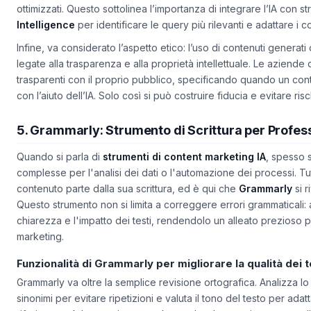
ha subito penalizzazioni SEO a causa di contenuti generati in 
ottimizzati. Questo sottolinea l’importanza di integrare l’IA con s
Intelligence
per identificare le query più rilevanti e adattare i
Infine, va considerato l’aspetto etico: l’uso di contenuti generati
legate alla trasparenza e alla proprietà intellettuale. Le aziend
trasparenti con il proprio pubblico, specificando quando un con
con l’aiuto dell’IA. Solo così si può costruire fiducia e evitare risc
5. Grammarly: Strumento di Scrittura per Profess
Quando si parla di
strumenti di content marketing IA
, spesso 
complesse per l'analisi dei dati o l'automazione dei processi. Tutt
contenuto parte dalla sua scrittura, ed è qui che
Grammarly
si r
Questo strumento non si limita a correggere errori grammaticali: ai
chiarezza e l'impatto dei testi, rendendolo un alleato prezioso pe
marketing.
Funzionalità di Grammarly per migliorare la qualità dei t
Grammarly va oltre la semplice revisione ortografica. Analizza lo 