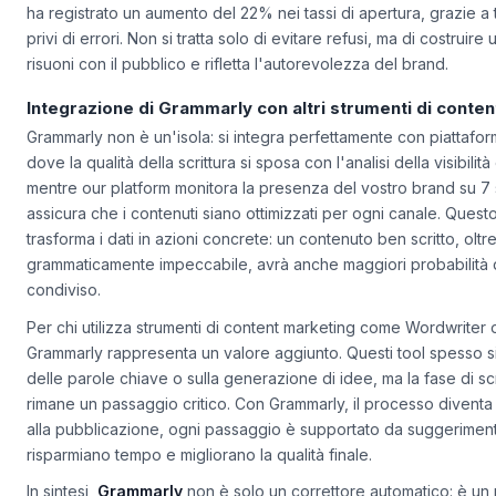
Un caso concreto? Un'azienda che ha adottato Grammarly per 
ha registrato un aumento del 22% nei tassi di apertura, grazie a t
privi di errori. Non si tratta solo di evitare refusi, ma di costru
risuoni con il pubblico e rifletta l'autorevolezza del brand.
Integrazione di Grammarly con altri strumenti di conte
Grammarly non è un'isola: si integra perfettamente con piattaf
dove la qualità della scrittura si sposa con l'analisi della visibili
mentre our platform monitora la presenza del vostro brand su 7 
assicura che i contenuti siano ottimizzati per ogni canale. Ques
trasforma i dati in azioni concrete: un contenuto ben scritto, oltr
grammaticamente impeccabile, avrà anche maggiori probabilità d
condiviso.
Per chi utilizza strumenti di content marketing come Wordwriter o
Grammarly rappresenta un valore aggiunto. Questi tool spesso si
delle parole chiave o sulla generazione di idee, ma la fase di sc
rimane un passaggio critico. Con Grammarly, il processo diventa
alla pubblicazione, ogni passaggio è supportato da suggerimenti 
risparmiano tempo e migliorano la qualità finale.