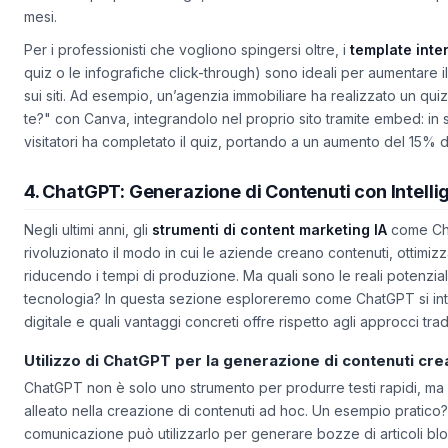
visiva del proprio catalogo, ottenendo un traffico di referral sup
mesi.
Per i professionisti che vogliono spingersi oltre, i
template inter
quiz o le infografiche click-through) sono ideali per aumentare
sui siti. Ad esempio, un’agenzia immobiliare ha realizzato un qui
te?" con Canva, integrandolo nel proprio sito tramite embed: in s
visitatori ha completato il quiz, portando a un aumento del 15% del
4. ChatGPT: Generazione di Contenuti con Intellig
Negli ultimi anni, gli
strumenti di content marketing IA
come Ch
rivoluzionato il modo in cui le aziende creano contenuti, ottimi
riducendo i tempi di produzione. Ma quali sono le reali potenzialit
tecnologia? In questa sezione esploreremo come ChatGPT si inte
digitale e quali vantaggi concreti offre rispetto agli approcci tradi
Utilizzo di ChatGPT per la generazione di contenuti crea
ChatGPT non è solo uno strumento per produrre testi rapidi, ma
alleato nella creazione di contenuti
ad hoc
. Un esempio pratico?