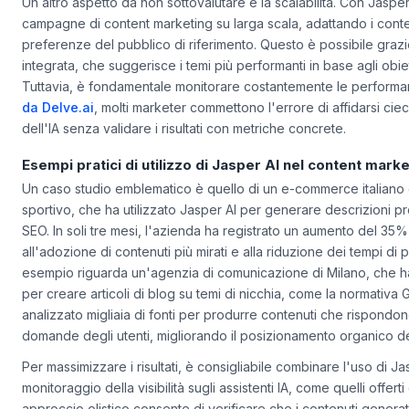
Un altro aspetto da non sottovalutare è la scalabilità. Con Jasper
campagne di content marketing su larga scala, adattando i conten
preferenze del pubblico di riferimento. Questo è possibile grazie 
integrata, che suggerisce i temi più performanti in base agli obi
Tuttavia, è fondamentale monitorare costantemente le perform
da Delve.ai
, molti marketer commettono l'errore di affidarsi cie
dell'IA senza validare i risultati con metriche concrete.
Esempi pratici di utilizzo di Jasper AI nel content mark
Un caso studio emblematico è quello di un e-commerce italiano 
sportivo, che ha utilizzato Jasper AI per generare descrizioni pro
SEO. In soli tre mesi, l'azienda ha registrato un aumento del 35%
all'adozione di contenuti più mirati e alla riduzione dei tempi di 
esempio riguarda un'agenzia di comunicazione di Milano, che h
per creare articoli di blog su temi di nicchia, come la normativa 
analizzato migliaia di fonti per produrre contenuti che rispondo
domande degli utenti, migliorando il posizionamento organico del
Per massimizzare i risultati, è consigliabile combinare l'uso di Ja
monitoraggio della visibilità sugli assistenti IA, come quelli offert
approccio olistico consente di verificare che i contenuti genera