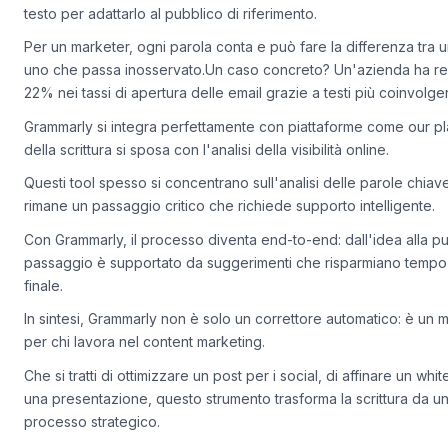
Grammarly analizza lo stile, suggerisce sinonimi per evitare ripeti
testo per adattarlo al pubblico di riferimento.
Per un marketer, ogni parola conta e può fare la differenza tra
uno che passa inosservato.Un caso concreto? Un'azienda ha re
22% nei tassi di apertura delle email grazie a testi più coinvolgenti
Grammarly si integra perfettamente con piattaforme come our pla
della scrittura si sposa con l'analisi della visibilità online.
Questi tool spesso si concentrano sull'analisi delle parole chiave,
rimane un passaggio critico che richiede supporto intelligente.
Con Grammarly, il processo diventa end-to-end: dall'idea alla p
passaggio è supportato da suggerimenti che risparmiano tempo e
finale.
In sintesi, Grammarly non è solo un correttore automatico: è un mo
per chi lavora nel content marketing.
Che si tratti di ottimizzare un post per i social, di affinare un wh
una presentazione, questo strumento trasforma la scrittura da u
processo strategico.