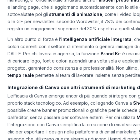
tempo di progettazione fino al 60% secondo dati interni. Per i pr
marketing, è fondamentale sfruttare anche i
modelli predefiniti
e landing page, che si aggiornano automaticamente con lo stile
sottovalutate poi gli
strumenti di animazione
, come i video loo
o le GIF per newsletter: secondo Wordwriter, il 78% dei contenu
registra un engagement superiore del 30% rispetto a quelli static
Un altro punto di forza è l’
intelligenza artificiale integrata
, ch
colori coerenti con il settore di riferimento o genera immagini di
DALL·E. Per chi lavora in agenzia, la funzione
Brand Kit
è una ma
di caricare logo, font e colori aziendali una volta sola e applica
progetto, garantendo consistenza e professionalità. Non ultimo, 
tempo reale
permette ai team di lavorare insieme senza perdite di
Integrazione di Canva con altri strumenti di marketing d
L’efficacia di Canva emerge ancor di più quando si integra con gli
proprio stack tecnologico. Ad esempio, collegando Canva a
Sh
possibile creare banner promozionali o grafiche per le schede 
dall’editor, senza passare per software esterni. Per chi utilizza
M
l’integrazione con Canva semplifica la creazione di email visivam
clic per esportare il design nella piattaforma di email marketing.