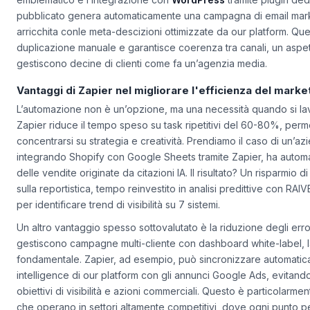
Le connessioni più potenti emergono tra strumenti apparentemen
emblematico è l’integrazione con
WordPress
tramite plugin ded
pubblicato genera automaticamente una campagna di email mark
arricchita conle meta-descizioni ottimizzate da our platform. Qu
duplicazione manuale e garantisce coerenza tra canali, un aspet
gestiscono decine di clienti come fa un’agenzia media.
Vantaggi di Zapier nel migliorare l'efficienza del marke
L’automazione non è un’opzione, ma una necessità quando si lavo
Zapier riduce il tempo speso su task ripetitivi del 60-80%, perm
concentrarsi su strategia e creatività. Prendiamo il caso di un’
integrando Shopify con Google Sheets tramite Zapier, ha automat
delle vendite originate da citazioni IA. Il risultato? Un risparmio d
sulla reportistica, tempo reinvestito in analisi predittive con RAI
per identificare trend di visibilità su 7 sistemi.
Un altro vantaggio spesso sottovalutato è la riduzione degli err
gestiscono campagne multi-cliente con dashboard white-label, l
fondamentale. Zapier, ad esempio, può sincronizzare automati
intelligence di our platform con gli annunci Google Ads, evitand
obiettivi di visibilità e azioni commerciali. Questo è particolarme