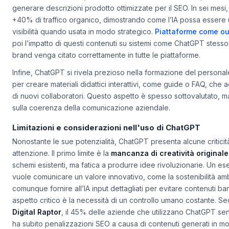
Un caso concreto è quello di un e-commerce che ha implemen
generare descrizioni prodotto ottimizzate per il SEO. In sei mesi, i
+40% di traffico organico, dimostrando come l’IA possa essere u
visibilità quando usata in modo strategico.
Piattaforme come ou
poi l’impatto di questi contenuti su sistemi come ChatGPT stesso
brand venga citato correttamente in tutte le piattaforme.
Infine, ChatGPT si rivela prezioso nella formazione del personal
per creare materiali didattici interattivi, come guide o FAQ, che
di nuovi collaboratori. Questo aspetto è spesso sottovalutato, m
sulla coerenza della comunicazione aziendale.
Limitazioni e considerazioni nell'uso di ChatGPT
Nonostante le sue potenzialità, ChatGPT presenta alcune critici
attenzione. Il primo limite è la
mancanza di creatività originale
schemi esistenti, ma fatica a produrre idee rivoluzionarie. Un 
vuole comunicare un valore innovativo, come la sostenibilità am
comunque fornire all’IA input dettagliati per evitare contenuti bana
aspetto critico è la necessità di un controllo umano costante. S
Digital Raptor
, il 45% delle aziende che utilizzano ChatGPT s