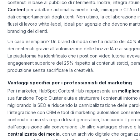
suggerisce argomenti ottimizzati per il posizionamento organico
contenuti in base al pubblico di riferimento. Inoltre, integra str
Content
per adattare automaticamente testi, immagini e CTA in t
dati comportamentali degli utenti. Non ultimo, la collaborazione 
flussi di lavoro
white-label
, ideali per agenzie che devono mant
branding dei clienti.
Un caso esemplare? Un brand di moda che ha ridotto del 40% i
dei contenuti grazie all'automazione delle bozze IA e ai sugger
La piattaforma ha identificato che i post con video tutorial avev
engagement superiore del 25% rispetto ai contenuti statici, perm
produzione senza sacrificare la creatività.
Vantaggi specifici per i professionisti del marketing
Per i marketer, HubSpot Content Hub rappresenta un
moltiplica
sua funzione
Topic Cluster
aiuta a strutturare i contenuti intorno
migliorando la SEO e riducendo la cannibalizzazione delle parole
l'integrazione con CRM e tool di marketing automation consente
contenuto a una strategia di lead generation, tracciando il perco
dall'acquisizione alla conversione. Un altro vantaggio chiave è 