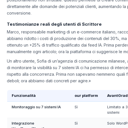
analizza le query degli utenti sui principali sistemi IA per identifi
posizionamento non sfruttate. Questo permette di creare conte
direttamente alle domande dei potenziali clienti, aumentando la p
conversione.
Testimonianze reali degli utenti di Scrittore
Marco, responsabile marketing di un e-commerce italiano, racc
abbiamo ridotto i costi di produzione dei contenuti del 30%, ma
ottenuto un +25% di traffico qualificato dai feed IA. Prima perd
manualmente ogni articolo; ora la piattaforma ci suggerisce le m
Un altro utente, Sofia di un’agenzia di comunicazione milanese,
di monitorare la visibilità su 7 sistemi IA ci ha permesso di interce
rispetto alla concorrenza. Prima non sapevamo nemmeno quali fo
deboli; ora abbiamo dati concreti per agire.»
Funzionalità
our platform
AvantGrad
Monitoraggio su 7 sistemi IA
Sì
Limitato a 3
sistemi