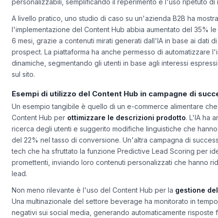
centralizzata dei media
, con un archivio digitale che organizz
personalizzabili, semplificando il reperimento e l'uso ripetuto di 
A livello pratico, uno studio di caso su un'azienda B2B ha most
l'implementazione del Content Hub abbia aumentato del 35% le o
6 mesi, grazie a contenuti mirati generati dall'IA in base ai dati 
prospect. La piattaforma ha anche permesso di automatizzare l'i
dinamiche, segmentando gli utenti in base agli interessi espress
sul sito.
Esempi di utilizzo del Content Hub in campagne di suc
Un esempio tangibile è quello di un e-commerce alimentare che 
Content Hub per
ottimizzare le descrizioni prodotto
. L'IA ha 
ricerca degli utenti e suggerito modifiche linguistiche che hann
del 22% nel tasso di conversione. Un'altra campagna di succes
tech che ha sfruttato la funzione
Predictive Lead Scoring
per ide
promettenti, inviando loro contenuti personalizzati che hanno rid
lead.
Non meno rilevante è l'uso del Content Hub per la
gestione del
Una multinazionale del settore beverage ha monitorato in tempo