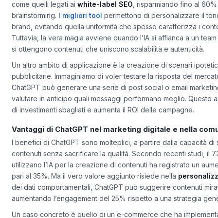
comunicazione può utilizzarlo per generare bozze di articoli blog
come quelli legati ai
white-label SEO
, risparmiando fino al 60%
brainstorming.
I migliori tool
permettono di personalizzare il ton
brand, evitando quella uniformità che spesso caratterizza i conte
Tuttavia, la vera magia avviene quando l’IA si affianca a un tea
si ottengono contenuti che uniscono scalabilità e autenticità.
Un altro ambito di applicazione è la creazione di scenari ipotet
pubblicitarie. Immaginiamo di voler testare la risposta del merca
ChatGPT può generare una serie di post social o email marketi
valutare in anticipo quali messaggi performano meglio. Questo ap
di investimenti sbagliati e aumenta il ROI delle campagne.
Vantaggi di ChatGPT nel marketing digitale e nella com
I benefici di ChatGPT sono molteplici, a partire dalla capacità di
contenuti senza sacrificare la qualità. Secondo recenti studi, il
utilizzano l’IA per la creazione di contenuti ha registrato un aume
pari al 35%. Ma il vero valore aggiunto risiede nella
personaliz
dei dati comportamentali, ChatGPT può suggerire contenuti mirat
aumentando l’engagement del 25% rispetto a una strategia gene