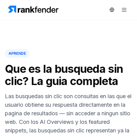
Plataforma
APRENDE
art Free Trial
Soluciones
Que es la busqueda sin
clic? La guia completa
Recursos
MONITORIZA
Herramientas
Las busquedas sin clic son consultas en las que el
gratuitas
RAIVE
usuario obtiene su respuesta directamente en la
Engine
pagina de resultados — sin acceder a ningun sitio
Precios
Seguimiento
web. Con los AI Overviews y los featured
de
snippets, las busquedas sin clic representan ya la
Reservar
competidores