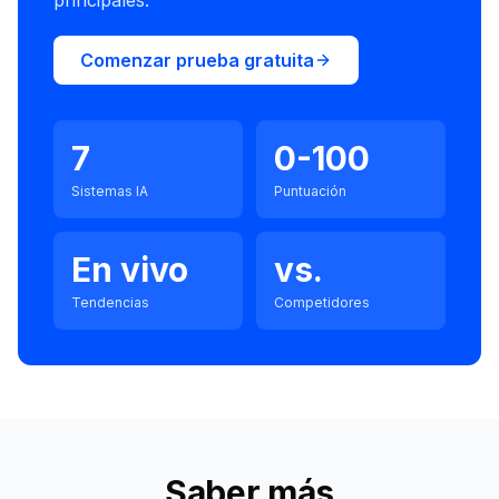
principales.
Comenzar prueba gratuita
7
0-100
Sistemas IA
Puntuación
En vivo
vs.
Tendencias
Competidores
Saber más