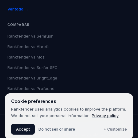
Ver todo →
COMPARAR
Rankfender vs
Semrush
Rankfender vs
Ahrefs
Rankfender vs
Moz
Rankfender vs
Surfer SEO
Rankfender vs
BrightEdge
Rankfender vs
Profound
Ver todo →
Cookie preferences
Rankfender uses analytics cookies to improve the platform.
We do not sell your personal information.
Privacy policy
©
2026
Rankfender.
Todos los derechos reservados.
Rankfender
Accept
Do not sell or share
+ Customize
es un producto de 361SEO.
Política de privacidad
Términos de servicio
Mapa del sitio