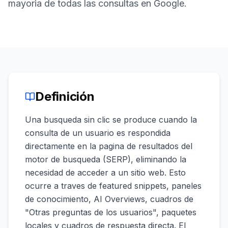
demo
mayoria de todas las consultas en Google.
Inteligencia
de
palabras
clave
ACTÚA
Content
Engine
Definición
RAISA
Una busqueda sin clic se produce cuando la
Assistant
consulta de un usuario es respondida
Integraciones
directamente en la pagina de resultados del
motor de busqueda (SERP), eliminando la
ANALIZA
necesidad de acceder a un sitio web. Esto
Informes
y
ocurre a traves de featured snippets, paneles
análisis
de conocimiento, AI Overviews, cuadros de
"Otras preguntas de los usuarios", paquetes
locales y cuadros de respuesta directa. El