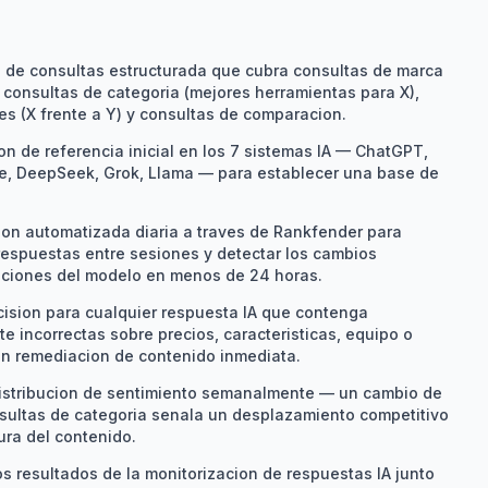
a de consultas estructurada que cubra consultas de marca
consultas de categoria (mejores herramientas para X),
s (X frente a Y) y consultas de comparacion.
on de referencia inicial en los 7 sistemas IA — ChatGPT,
de, DeepSeek, Grok, Llama — para establecer una base de
ion automatizada diaria a traves de Rankfender para
 respuestas entre sesiones y detectar los cambios
aciones del modelo en menos de 24 horas.
cision para cualquier respuesta IA que contenga
e incorrectas sobre precios, caracteristicas, equipo o
en remediacion de contenido inmediata.
distribucion de sentimiento semanalmente — un cambio de
nsultas de categoria senala un desplazamiento competitivo
cura del contenido.
 resultados de la monitorizacion de respuestas IA junto