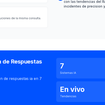
con las tendencias del R
incidentes de precision 
cuciones de la misma consulta.
n de Respuestas
7
Sistemas IA
on de respuestas ia en 7
En vivo
Tendencias