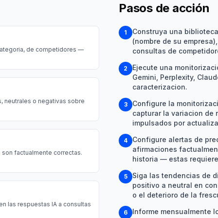
Pasos de acción
Construya una bibliotec
1
(nombre de su empresa), 
 categoria, de competidores —
consultas de competidore
Ejecute una monitorizaci
2
Gemini, Perplexity, Clau
caracterizacion.
, neutrales o negativas sobre
Configure la monitorizac
3
capturar la variacion de
impulsados por actualiz
Configure alertas de pre
4
afirmaciones factualment
 son factualmente correctas.
historia — estas requier
Siga las tendencias de 
5
positivo a neutral en co
o el deterioro de la fres
n las respuestas IA a consultas
Informe mensualmente los
6