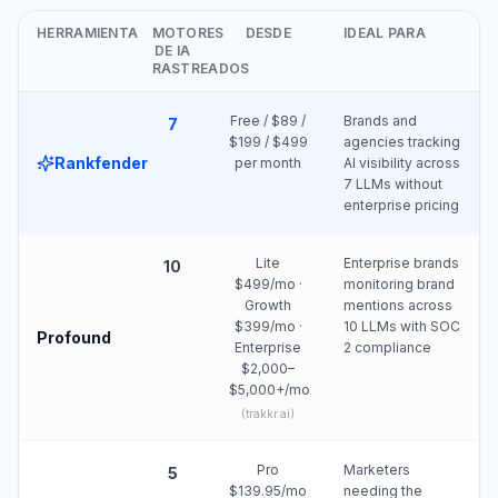
HERRAMIENTA
MOTORES
DESDE
IDEAL PARA
DE IA
RASTREADOS
Free / $89 /
Brands and
7
$199 / $499
agencies tracking
Rankfender
per month
AI visibility across
7 LLMs without
enterprise pricing
Lite
Enterprise brands
10
$499/mo ·
monitoring brand
Growth
mentions across
$399/mo ·
10 LLMs with SOC
Profound
Enterprise
2 compliance
$2,000–
$5,000+/mo
(
trakkr.ai
)
Pro
Marketers
5
$139.95/mo
needing the