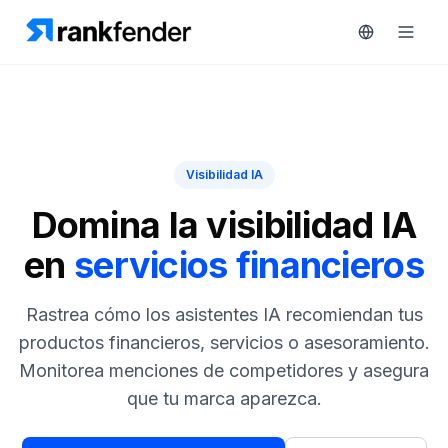
Plataforma
Visibilidad IA
art Free Trial
Soluciones
Domina la visibilidad IA
en
servicios financieros
Recursos
MONITORIZA
Herramientas
Rastrea cómo los asistentes IA recomiendan tus
gratuitas
RAIVE
productos financieros, servicios o asesoramiento.
Engine
Monitorea menciones de competidores y asegura
Precios
Seguimiento
que tu marca aparezca.
de
Reservar
competidores