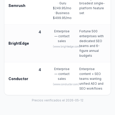
· Guru
broadest single-
Semrush
$249.95/mo
platform feature
· Business
set
$499.95/mo
Enterprise
Fortune 500
4
— contact
enterprises with
sales
dedicated SEO
BrightEdge
teams and 6-
(
www.brightedge.com
)
figure annual
budgets
Enterprise
Enterprise
4
— contact
content + SEO
Conductor
sales
teams wanting
unified AEO and
(
www.conductor.com
)
SEO workflows
Precios verificados el 2026-05-12