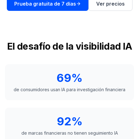
demo
Prueba gratuita de 7 días
Ver precios
Inteligencia
de
palabras
clave
ACTÚA
El desafío de la visibilidad IA
Content
Engine
RAISA
Assistant
69%
Integraciones
de consumidores usan IA para investigación financiera
ANALIZA
Informes
y
92%
análisis
de marcas financieras no tienen seguimiento IA