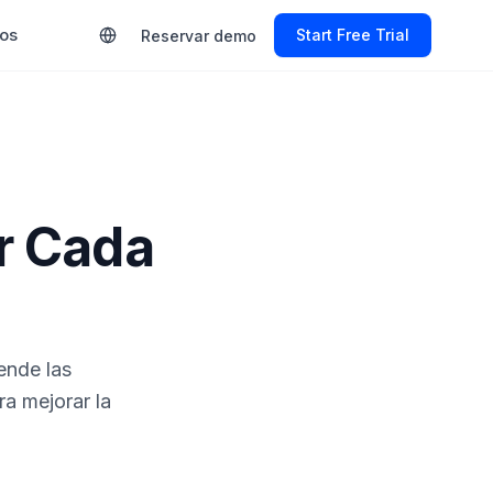
ios
Start Free Trial
Reservar demo
r Cada
l
ende las
ra mejorar la