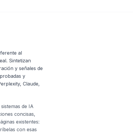
ferente al
al. Sintetizan
ración y señales de
s probadas y
rplexity, Claude,
 sistemas de IA
ciones concisas,
áginas existentes:
críbelas con esas