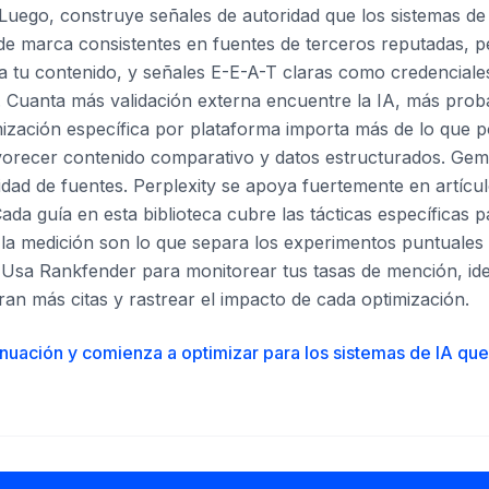
Luego, construye señales de autoridad que los sistemas de 
e marca consistentes en fuentes de terceros reputadas, pe
a tu contenido, y señales E-E-A-T claras como credenciales
al. Cuanta más validación externa encuentre la IA, más prob
ización específica por plataforma importa más de lo que p
orecer contenido comparativo y datos estructurados. Gemi
sidad de fuentes. Perplexity se apoya fuertemente en artícul
ada guía en esta biblioteca cubre las tácticas específicas 
y la medición son lo que separa los experimentos puntuales
. Usa Rankfender para monitorear tus tasas de mención, iden
an más citas y rastrear el impacto de cada optimización.
inuación y comienza a optimizar para los sistemas de IA que 