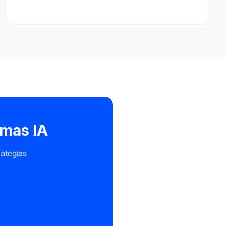
emas IA
rategias