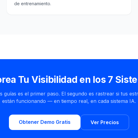
de entrenamiento.
rea Tu Visibilidad en los 7 Sist
s guías es el primer paso. El segundo es rastrear si tus est
están funcionando — en tiempo real, en cada sistema IA.
Obtener Demo Gratis
Ver Precios