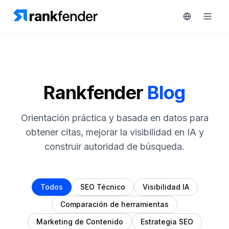
Plataforma
Rankfender
Blog
art Free Trial
Soluciones
Orientación práctica y basada en datos para
obtener citas, mejorar la visibilidad en IA y
Recursos
construir autoridad de búsqueda.
MONITORIZA
Herramientas
gratuitas
RAIVE
Engine
Todos
SEO Técnico
Visibilidad IA
Precios
Seguimiento
Comparación de herramientas
de
Reservar
Marketing de Contenido
Estrategia SEO
competidores