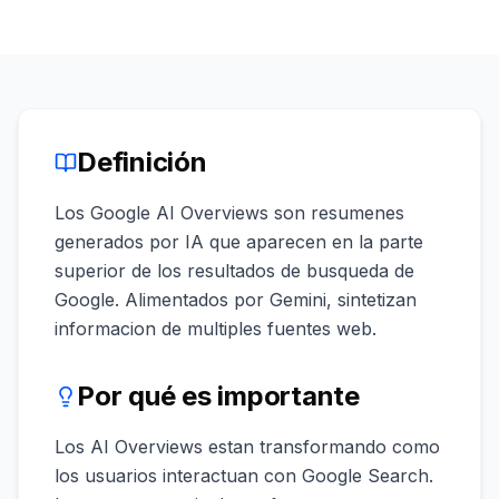
demo
Inteligencia
de
palabras
clave
ACTÚA
Definición
Content
Engine
Los Google AI Overviews son resumenes
RAISA
generados por IA que aparecen en la parte
Assistant
superior de los resultados de busqueda de
Google. Alimentados por Gemini, sintetizan
Integraciones
informacion de multiples fuentes web.
ANALIZA
Informes
Por qué es importante
y
análisis
Los AI Overviews estan transformando como
los usuarios interactuan con Google Search.