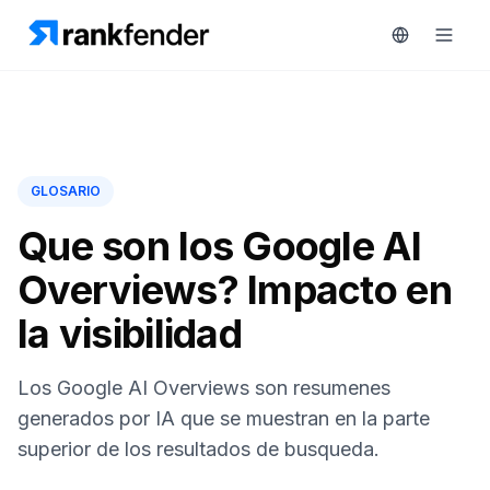
Plataforma
GLOSARIO
art Free Trial
Soluciones
Que son los Google AI
Overviews? Impacto en
Recursos
la visibilidad
MONITORIZA
Herramientas
gratuitas
RAIVE
Los Google AI Overviews son resumenes
Engine
Precios
generados por IA que se muestran en la parte
Seguimiento
superior de los resultados de busqueda.
de
Reservar
competidores