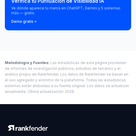
Verifica tu Puntuación de Visibilidad IA
Ve dónde aparece tu marca en ChatGPT, Gemini y 5 sistemas
más — gratis.
Demo gratis
Metodología y Fuentes
:
Las estadísticas de esta página provienen
de informes de investigación públicos, estudios de terceros y el
análisis propio de Rankfender. Los datos de Rankfender se basan en
el uso agregado y anónimo de la plataforma. Todas las estadísticas
externas están atribuidas a su fuente original. Los datos se actualizan
anualmente. Última actualización: 2026.