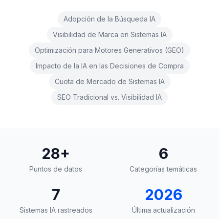
demo
Inteligencia
Adopción de la Búsqueda IA
de
palabras
Visibilidad de Marca en Sistemas IA
clave
Optimización para Motores Generativos (GEO)
ACTÚA
Impacto de la IA en las Decisiones de Compra
Content
Cuota de Mercado de Sistemas IA
Engine
SEO Tradicional vs. Visibilidad IA
RAISA
Assistant
Integraciones
28
+
6
ANALIZA
Informes
Puntos de datos
Categorías temáticas
y
análisis
7
2026
Sistemas IA rastreados
Última actualización