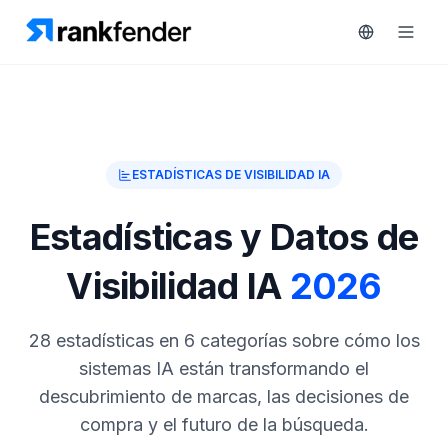
Plataforma
ESTADÍSTICAS DE VISIBILIDAD IA
art Free Trial
Soluciones
Estadísticas y Datos de
Recursos
Visibilidad IA
2026
MONITORIZA
Herramientas
gratuitas
RAIVE
28 estadísticas en 6 categorías sobre cómo los
Engine
sistemas IA están transformando el
Precios
Seguimiento
descubrimiento de marcas, las decisiones de
de
compra y el futuro de la búsqueda.
Reservar
competidores